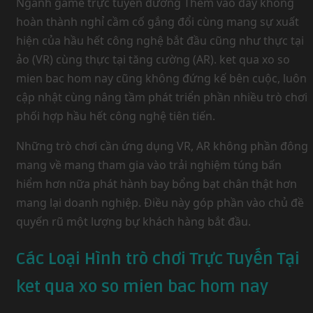
Ngành game trực tuyến đường Thêm vào đấy không
hoàn thành nghỉ cầm cố gắng đổi cùng mang sự xuất
hiện của hầu hết công nghệ bắt đầu cũng như thực tại
ảo (VR) cùng thực tại tăng cường (AR). ket qua xo so
mien bac hom nay cũng không đứng kế bên cuộc, luôn
cập nhật cùng nâng tầm phát triển phần nhiều trò chơi
phối hợp hầu hết công nghệ tiên tiến.
Những trò chơi cần ứng dụng VR, AR không phần đông
mang về mang tham gia vào trải nghiệm túng bấn
hiểm hơn nữa phát hành bay bổng bạt chân thật hơn
mang lại doanh nghiệp. Điều này góp phần vào chủ đề
quyến rũ một lượng bự khách hàng bắt đầu.
Các Loại Hình trò chơi Trực Tuyến Tại
ket qua xo so mien bac hom nay