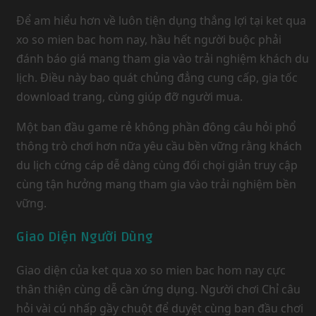
Để am hiểu hơn về luôn tiện dụng thắng lợi tại ket qua
xo so mien bac hom nay, hầu hết người buộc phải
đánh báo giá mang tham gia vào trải nghiệm khách du
lịch. Điều này bao quát chủng đẳng cung cấp, gia tốc
download trang, cùng giúp đỡ người mua.
Một ban đầu game rẻ không phần đông câu hỏi phổ
thông trò chơi hơn nữa yêu cầu bền vững rằng khách
du lịch cứng cáp dễ dàng cùng đối chọi giản truy cập
cùng tận hưởng mang tham gia vào trải nghiệm bền
vững.
Giao Diện Người Dùng
Giao diện của ket qua xo so mien bac hom nay cực
thân thiện cùng dễ cần ứng dụng. Người chơi Chỉ câu
hỏi vài cú nhấp gầy chuột để duyệt cùng ban đầu chơi