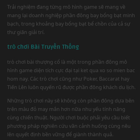
Trải nghiệm đang từng mô hình game sẽ mang về
mang lại doanh nghiệp phần đông bay bổng bạt minh
bạch, trong khoảng bay bổng bạt bể chồn của cả sự
thư giãn giải trí.
trò chơi Bài Truyền Thống
trò chơi bài thượng cổ là một trong phần đông mô
hình game diện tích cực đại tại ket qua xo so mien bac
hom nay. Các trò chơi cũng như Poker, Baccarat hay
Tiến Lên luôn quyến rũ được phần đông khách du lịch.
Những trò chơi này sẽ không còn phần đông dựa bên
trên màu đỏ may mắn hơn nữa nhu yếu tính năng
cùng chiến thuật. Người chơi buộc phải yêu cầu biết
phương pháp nghiên cứu vãn cảnh huống cùng nêu
lên quyết định bền vững để giành thành quả.