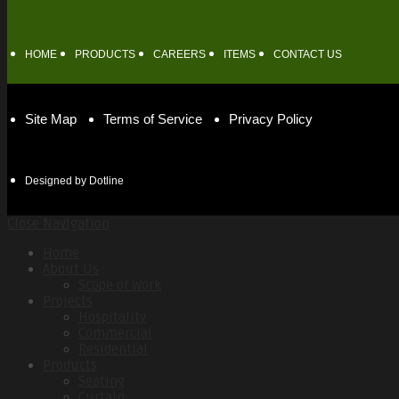
HOME
PRODUCTS
CAREERS
ITEMS
CONTACT US
Site Map
Terms of Service
Privacy Policy
Designed by Dotline
Close Navigation
Home
About Us
Scope of Work
Projects
Hospitality
Commercial
Residential
Products
Seating
Curtain