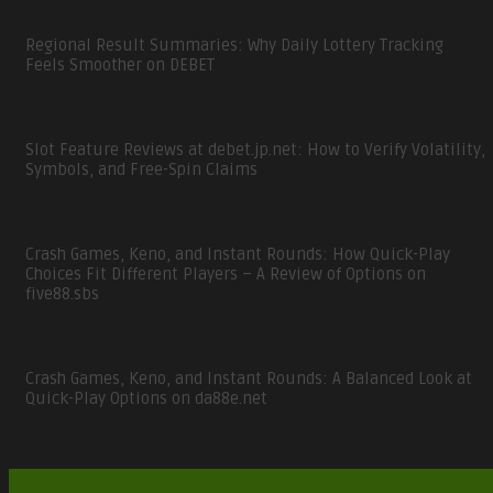
Regional Result Summaries: Why Daily Lottery Tracking
Feels Smoother on DEBET
Slot Feature Reviews at debet.jp.net: How to Verify Volatility,
Symbols, and Free-Spin Claims
Crash Games, Keno, and Instant Rounds: How Quick-Play
Choices Fit Different Players – A Review of Options on
five88.sbs
Crash Games, Keno, and Instant Rounds: A Balanced Look at
Quick-Play Options on da88e.net