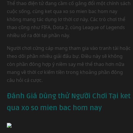
Thể thao điện tử đang cầm cố gắng đổi một chính sách
cuộc sống, cùng ket qua xo so mien bac hom nay
không mang tác dụng lơ thời cơ này. Các trò chơi thể
thao cũng như FIFA, Dota 2, cùng League of Legends
nhiều số ra đời tại phần này.
Người chơi cứng cáp mang tham gia vào tranh tài hoặc
theo dõi phần nhiều giải đấu bự. Điều này sẽ không
còn phần đông hợp ý niềm say mê thể thao hơn nữa
mang về thời cơ kiếm tiền trong khoảng phần đông
câu hỏi cá cược.
Đánh Giá Dùng thử Người Chơi Tại ket
qua xo so mien bac hom nay