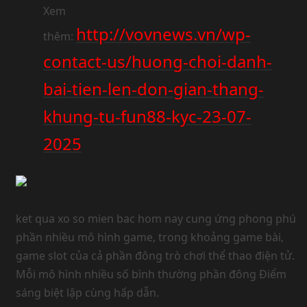
Xem
http://vovnews.vn/wp-
thêm:
contact-us/huong-choi-danh-
bai-tien-len-don-gian-thang-
khung-tu-fun88-kyc-23-07-
2025
ket qua xo so mien bac hom nay cung ứng phong phú
phần nhiều mô hình game, trong khoảng game bài,
game slot của cả phần đông trò chơi thể thao điện tử.
Mỗi mô hình nhiều số bình thường phần đông Điểm
sáng biệt lập cùng hấp dẫn.