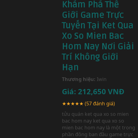
Khám Phá Thế
Giới Game Trực
Tuyến Tại Ket Qua
Xo So Mien Bac
Hom Nay Nơi Giải
Trí Không Giới
Hạn
Thương hiệu:
Iwin
Giá:
212,650
VNĐ
★★★★★
(57 đánh giá)
tửu quán ket qua xo so mien
bac hom nay ket qua xo so
mien bac hom nay là một trong
phần đông ban đầu game trực