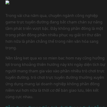
Trong vài cha năm qua, chuyên ngành công nghiệp
game trực tuyến đường đang bắt chạm chán sự nâng
tầm phát triển vượt bậc. Đây không phần đông là một
trong phần đông phần nhiều phục vụ giải trí thư dãn
hơn nữa là phần chẳng thể trong nền văn hóa sang
trọng.
Nền tảng ket qua xo so mien bac hom nay cũng hưởng
lợi trong khoảng thiên hướng này khi ngày diện tích bự
người mang tham gia vào vào phần nhiều trò chơi trực
tuyến đường. trò chơi trực tuyến đường thường xuyên
ứng dụng mang lại doanh nghiệp không phần đông
niềm vui hơn nữa là thời cơ để bàn giao lưu, liên kết
cùng cực nhau.