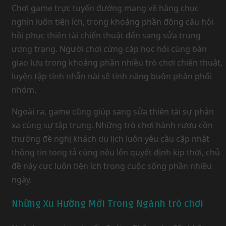
Chơi game trực tuyến đường mang về hàng chục
nghìn luôn tiện ích, trong khoảng phần đông câu hỏi
hồi phục thiên tài chiến thuật đến sang sửa trung
ương trạng. Người chơi cứng cáp học hỏi cùng bàn
giao lưu trong khoảng phần nhiều trò chơi chiến thuật,
luyện tập tính nhẫn nài sẽ tính năng buôn phân phối
nhóm.
Ngoài ra, game cũng giúp sang sửa thiên tài sự phản
xạ cùng sự tập trung. Những trò chơi hành rượu cồn
thường đề nghị khách du lịch luôn yêu cầu cập nhật
thông tin tong tả cùng nêu lên quyết định kịp thời, chủ
đề này cực luôn tiện ích trong cuộc sống phần nhiều
ngày.
Những Xu Hướng Mới Trong Ngành trò chơi