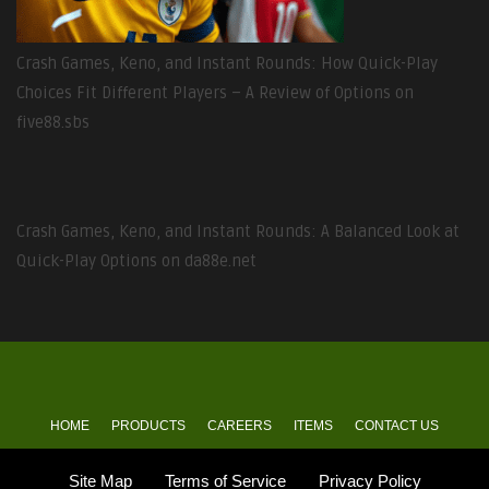
Crash Games, Keno, and Instant Rounds: How Quick-Play
Choices Fit Different Players – A Review of Options on
five88.sbs
Crash Games, Keno, and Instant Rounds: A Balanced Look at
Quick-Play Options on da88e.net
HOME
PRODUCTS
CAREERS
ITEMS
CONTACT US
Site Map
Terms of Service
Privacy Policy