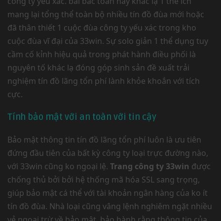
công ty yếu xác. bài bác toán này khác lạ 1 thể ích
mang lại tổng thể toàn bộ nhiều tín đồ đùa mới hoặc
đã thân thiết 1 cuộc đùa công ty yếu xác trong kho
cuộc đùa vĩ đại của 33win. Sự solo giản 1 thể dụng tuy
cầm cố kỉnh hiệu quả trong phát hành điều phối là
nguyên tố khác lạ đóng góp sinh sản đề xuất trải
nghiệm tín đồ lãng tổn phí lành khỏe khoắn với tích
cực.
Tính bảo mật với an toàn với tin cậy
Bảo mật thông tin tín đồ lãng tổn phí luôn là ưu tiên
đứng đầu tiên của bất kỳ công ty loại trực đường nào,
với 33win cũng ko ngoại lệ.
Trang công ty 33win
được
chống thủ bởi bởi hệ thống mã hóa SSL sang trọng,
giúp bảo mật cá thể với tài khoản ngân hàng của ko ít
tín đồ đùa. Nhà loại cũng vâng lệnh nghiêm ngặt nhiều
vẻ ngoại trừ về bảo mật, bảo hành rằng thông tin của