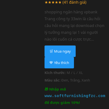
★★★★★
(41 đánh giá)
shopping ngân hàng vpbank
Trang công ty 33win là câu hỏi
câu hỏi mang lại download chọn
lý tưởng mang lại 1 vài người
nào lôi cuốn cá cược trực...
🛒 Mua ngay
💙 Yêu thích
Kích thước:
M / L / XL
Màu sắc:
Đen, Trắng, Xanh
🎁 Nhập mã
www.softfurnishingfzc.com
để được giảm 10%!