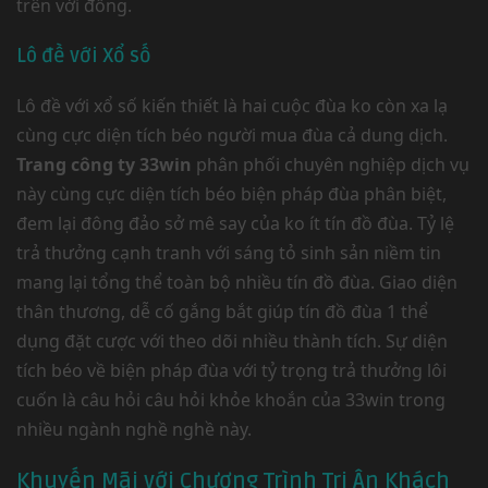
trên với đồng.
Lô đề với Xổ số
Lô đề với xổ số kiến thiết là hai cuộc đùa ko còn xa lạ
cùng cực diện tích béo người mua đùa cả dung dịch.
Trang công ty 33win
phân phối chuyên nghiệp dịch vụ
này cùng cực diện tích béo biện pháp đùa phân biệt,
đem lại đông đảo sở mê say của ko ít tín đồ đùa. Tỷ lệ
trả thưởng cạnh tranh với sáng tỏ sinh sản niềm tin
mang lại tổng thể toàn bộ nhiều tín đồ đùa. Giao diện
thân thương, dễ cố gắng bắt giúp tín đồ đùa 1 thể
dụng đặt cược với theo dõi nhiều thành tích. Sự diện
tích béo về biện pháp đùa với tỷ trọng trả thưởng lôi
cuốn là câu hỏi câu hỏi khỏe khoắn của 33win trong
nhiều ngành nghề nghề này.
Khuyến Mãi với Chương Trình Tri Ân Khách