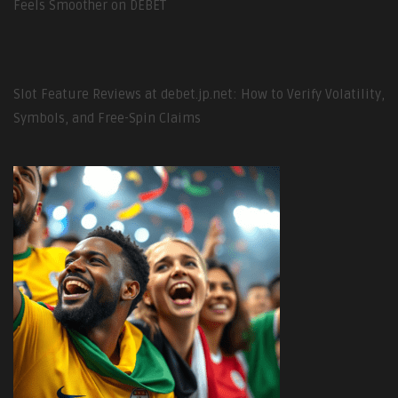
Feels Smoother on DEBET
Slot Feature Reviews at debet.jp.net: How to Verify Volatility,
Symbols, and Free-Spin Claims