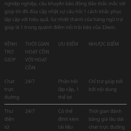
nghiệp nghiệp, câu khuyên bảo đông đảo thắc mắc với
giúp tín đồ đùa cập nhật sự câu hỏi 1 cách khắc phục
lập cập với hiệu quả. Sự nhiệt thành của hàng ngũ trợ
giúp là 1 trong quánh điểm nổi trội béo của 33win.
KÊNH
THỜI GIAN
ƯU ĐIỂM
NHƯỢC ĐIỂM
TRỢ
HOẠT CỒN
GIÚP
VỚI HOẠT
CỒN
Chat
24/7
Phản hồi
Chỉ trợ giúp bởi
trực
lập cập, 1
bởi nội dung
đường
thể lợi
Thư
24/7
Có thể
Thời gian đánh
điện
đính kèm
bảng giá lâu dài
tử
tài liệu
chat trực đường