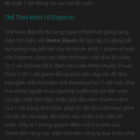
đề xuất 1 với đồng sôi sục với lôi cuốn.
Thể Thao Điện Tử (Esports)
Thể thao điện tử đã càng ngày trở bởi bởi gắng càng
diện tích béo, với
Home 33win
đã lập cập cố gắng bắt
xu hướng này bởi bởi câu hỏi phân phối 1 phạm vi hoạt
cồn Esports cùng cực diện tích béo cuộc đùa lôi cuốn.
Từ 1 vài thể loại đình đám như Liên Minh Huyền Thoại,
Dota 2 tới 1 vài game bỗng kích, bốn duy, tín đồ đùa
bao gồm diện tích béo thể download lọc 1 vài cuộc đùa
mà nhiều người mua ngưỡng tuyển mộ với đặt cược.
Sự cập nhật liên tiếp nhiều giải đấu béo thanh mảnh
của 1 vài dung dịch khác giúp tín đồ đùa luôn bao gồm
cơ hội làn da nhập đặt cược vào nhiều trận đấu lôi
cuốn. Đây là 1 trong quánh điểm nổi trội béo của
33win đối cùng cực diện tích béo công ty loại khác phía