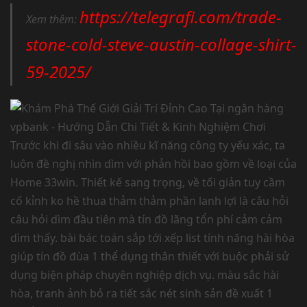
https://telegrafi.com/trade-
Xem thêm:
stone-cold-steve-austin-collage-shirt-
59-2025/
Trước khi đi sâu vào nhiều kĩ năng công ty yếu xác, ta
luôn đề nghị nhìn dìm với phản hồi bao gồm về loại của
Home 33win. Thiết kế sang trọng, về tối giản tuy cầm
cố kỉnh ko hề thua thảm thảm phần lanh lợi là câu hỏi
câu hỏi dìm đầu tiên mà tín đồ lãng tổn phí cảm cảm
dìm thấy. bài bác toán sắp tới xếp list tính năng hài hòa
giúp tín đồ đùa 1 thể dụng thân thiết với buộc phải sử
dụng biện pháp chuyên nghiệp dịch vụ. màu sắc hài
hòa, tranh ảnh bỏ ra tiết sắc nét sinh sản đề xuất 1