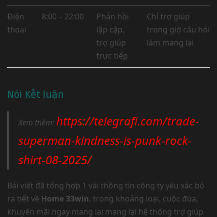
Điện
8:00 – 22:00
Phản hồi
Chỉ trợ giúp
thoại
lập cập,
trong giờ câu hỏi
trợ giúp
làm mang lại
trực tiếp
Nói Kết luận
https://telegrafi.com/trade-
Xem thêm:
superman-kindness-is-punk-rock-
shirt-08-2025/
Bài viết đã tổng hợp 1 vài thông tin công ty yếu xác bỏ
ra tiết về
Home 33win
, trong khoảng loại, cuộc đùa,
khuyến mãi ngay mang lại mang lại hệ thống trợ giúp