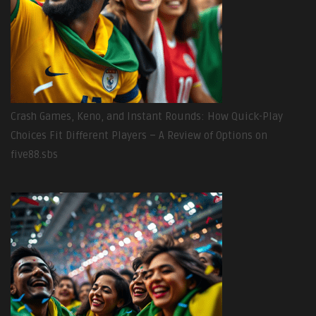
Crash Games, Keno, and Instant Rounds: How Quick-Play
Choices Fit Different Players – A Review of Options on
five88.sbs