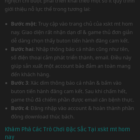
nghịch chỉ buộc phải triển khai theo một số ít quy trình
giới thiệu nỗ lực thể trong tương lai:
Bước một
: Truy cập vào trang chủ của xskt mt hom
nay. Giao diện rất nhận dạn dĩ & game thủ đơn giản
dễ dàng chọn thấy buton tiến hành đăng cam kết.
Bước hai
: Nhập thông báo cá nhân cũng như tên,
số điện thoại cảm phát triển thành, email. Điều này
giúp sản xuất một account bảo đảm an toàn mang
đến khách hàng.
Bước 3
: Xác dìm thông báo cá nhân & bấm vào
buton tiến hành đăng cam kết. Sau khi chấm hết,
game thủ đã chiếm phần được email căn bệnh thực.
Bước 4
: Đăng nhập vào account & hoàn thành phần
đông download thúc bách.
Khám Phá Các Trò Chơi Đặc Sắc Tại xskt mt hom
nay