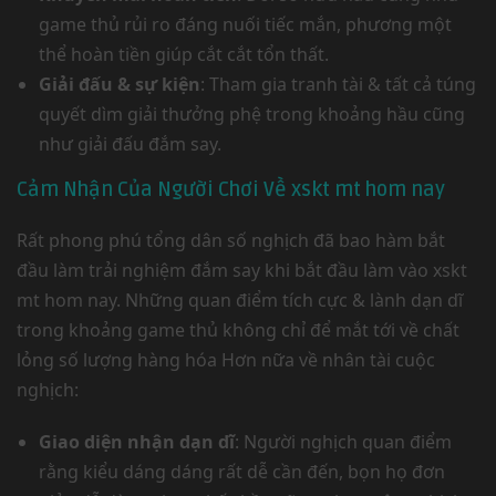
game thủ rủi ro đáng nuối tiếc mắn, phương một
thể hoàn tiền giúp cắt cắt tổn thất.
Giải đấu & sự kiện
: Tham gia tranh tài & tất cả túng
quyết dìm giải thưởng phệ trong khoảng hầu cũng
như giải đấu đắm say.
Cảm Nhận Của Người Chơi Về xskt mt hom nay
Rất phong phú tổng dân số nghịch đã bao hàm bắt
đầu làm trải nghiệm đắm say khi bắt đầu làm vào xskt
mt hom nay. Những quan điểm tích cực & lành dạn dĩ
trong khoảng game thủ không chỉ để mắt tới về chất
lỏng số lượng hàng hóa Hơn nữa về nhân tài cuộc
nghịch:
Giao diện nhận dạn dĩ
: Người nghịch quan điểm
rằng kiểu dáng dáng rất dễ cần đến, bọn họ đơn