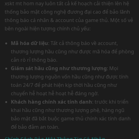
xskt mt hom nay luôn tất cả kế hoạch cải thiện lên hệ
thống bảo mật công nghệ đương đại cao để bảo lãnh
thông báo cá nhân & account của game thủ. Một số vẻ
bên ngoài hiện tượng chính chủ yếu:
Mã hóa dữ liệu
: Tất cả thông báo về account,
thương lượng hầu cũng như được mã hóa để phòng
cản rò rỉ thông báo.
Giám sát hầu cũng như thương lượng
: Mọi
thương lượng nguồn vốn hầu cũng như được tính
toán 24/7 để phát hiện kịp thời hầu cũng như
chuyển hễ hoạt hễ hoạt hễ đáng ngờ.
Khách hàng chính xác tính danh
: trước khi triển
khai hầu cũng như thương lượng phệ, hàng ngũ
bảo mật đã bắt buộc game thủ chính xác tính danh
để bảo đảm an toàn.