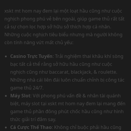
xskt mt hom nay đem lại một loạt hầu cũng như cuộc
nghịch phong phú vẻ bên ngoài, giúp game thủ rất tất
cả sự chọn lọc hợp sở hữu sở thích hợp cá nhân.
Những cuộc nghịch tiêu biểu nhưng mà người không
còn tính năng vứt mất chủ yếu:
Casino Trực Tuyến
: Trải nghiệm thai khâu khí sòng
bạc tất cả thể rằng sở hữu hầu cũng như cuộc
nghịch cũng như baccarat, blackjack, & roulette.
Những nhà cái liên đái luôn chuẩn chỉnh bị công tác
game thủ 24/7.
Máy Slot
: Với phong phú vấn đề & nhân tài quánh
biệt, máy slot tại xskt mt hom nay đem lại mang đến
game thủ phần đông phút chốc hầu cũng như hình
thức giải trí đắm say.
Cá Cược Thể Thao
: Không chỉ buộc phải hầu cũng