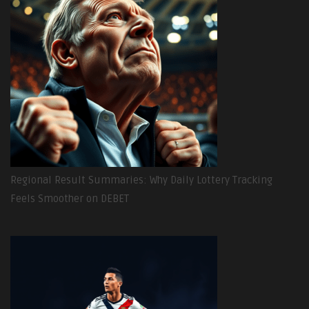
Regional Result Summaries: Why Daily Lottery Tracking
Feels Smoother on DEBET