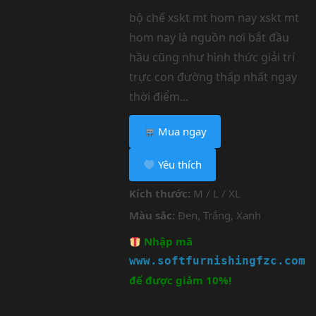
bộ chế xskt mt hom nay xskt mt
hom nay là nguồn nơi bắt đầu
hầu cũng như hình thức giải trí
trực con đường thấp nhất ngay
thời điểm...
Mua ngay
Yêu thích
Kích thước:
M / L / XL
Màu sắc:
Đen, Trắng, Xanh
Nhập mã
www.softfurnishingfzc.com
để được giảm 10%!