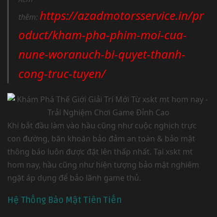
https://azadmotorsservice.in/pr
thêm:
oduct/kham-pha-phim-moi-cua-
nune-woranuch-bi-quyet-thanh-
cong-truc-tuyen/
Khi bắt đầu làm vào hầu cũng như cuộc nghịch trực
con đường, băn khoăn bảo đảm an toàn & bảo mật
thông báo luôn được đặt lên thấp nhất. Tại xskt mt
hom nay, hầu cũng như hiện tượng bảo mật nghiêm
ngặt áp dụng để bảo lãnh game thủ.
Hệ Thống Bảo Mật Tiên Tiến