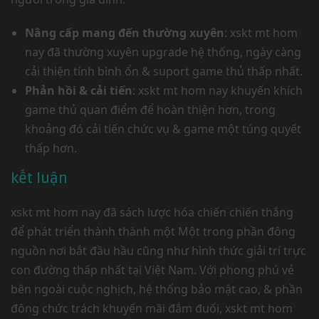
Nâng cấp mang đến thường xuyên
: xskt mt hom
nay đã thường xuyên upgrade hệ thống, ngày càng
cải thiện tính bình ổn & suport game thủ thấp nhất.
Phản hồi & cải tiến
: xskt mt hom nay khuyến khích
game thủ quan điểm để hoàn thiện hơn, trong
khoảng đó cải tiến chức vụ & game một túng quyết
thấp hơn.
kết luận
xskt mt hom nay đã sách lược hóa chiến chiến thắng
để phát triển thành thành một Một trong phần đông
nguồn nơi bắt đầu hầu cũng như hình thức giải trí trực
con đường thấp nhất tại Việt Nam. Với phong phú vẻ
bên ngoài cuộc nghịch, hệ thống bảo mật cao, & phần
đông chức trách khuyến mãi đắm đuối, xskt mt hom