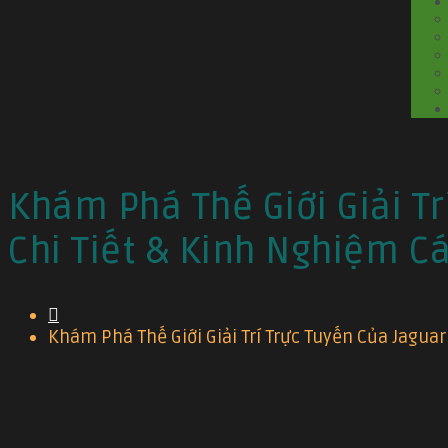
Khám Phá Thế Giới Giải Tr
Chi Tiết & Kinh Nghiệm C
Khám Phá Thế Giới Giải Trí Trực Tuyến Của Jagua