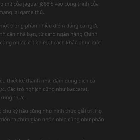
o mẽ của jaguar j888 5 vào công trình của
mang lại game thủ.
à một trong phần nhiều điểm đáng ca ngợi.
nh căn nhà bạn, từ card ngân hàng Chính
p cũng như rút tiền một cách khắc phục một
ều thiết kế thanh nhã, đậm dung dịch cá
ực. Các trò nghịch cũng như baccarat,
trung thực.
hu kỳ hầu cũng như hình thức giải trí. Họ
t triển ra chưa gian nhộn nhịp cũng như phấn