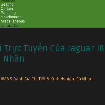
Products
Seating
Curtain
Paneling
Headboards
Miscellaneous
Contact Us
í Trực Tuyến Của Jaguar J
á Nhân
r J888 5 Đánh Giá Chi Tiết & Kinh Nghiệm Cá Nhân