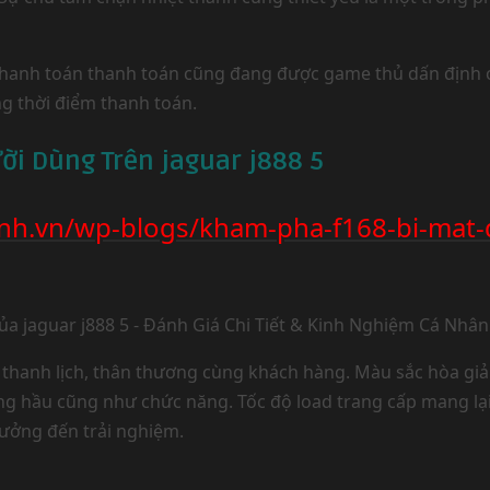
thanh toán thanh toán cũng đang được game thủ dấn định c
g thời điểm thanh toán.
ời Dùng Trên jaguar j888 5
nh.vn/wp-blogs/kham-pha-f168-bi-mat-
 thanh lịch, thân thương cùng khách hàng. Màu sắc hòa giải
g hầu cũng như chức năng. Tốc độ load trang cấp mang lại
hưởng đến trải nghiệm.