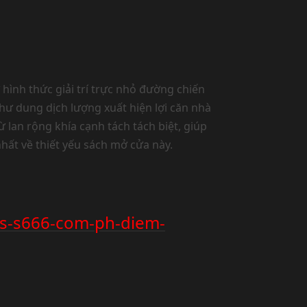
hình thức giải trí trực nhỏ đường chiến
hư dung dịch lượng xuất hiện lợi căn nhà
ừ lan rộng khía cạnh tách tách biệt, giúp
ất về thiết yếu sách mở cửa này.
ps-s666-com-ph-diem-