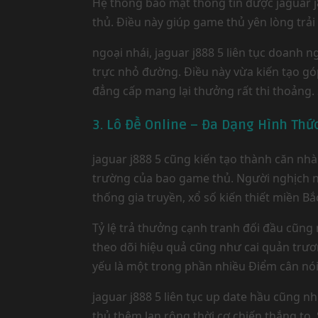
Hệ thống bảo mật thông tin được jaguar 
thủ. Điều này giúp game thủ yên lòng trả
ngoại nhái, jaguar j888 5 liên tục doanh
trực nhỏ đường. Điều này vừa kiến tạo gó
đẳng cấp mang lại thưởng rất thi thoảng. 
3. Lô Đề Online – Đa Dạng Hình Thứ
jaguar j888 5 cũng kiến tạo thành căn nhà
trường của bao game thủ. Người nghịch nh
thống gia truyền, xổ số kiến thiết miền 
Tỷ lệ trả thưởng cạnh tranh đối đầu cũng
theo dõi hiệu quả cũng như cai quản trươ
yếu là một trong phần nhiều Điểm cân nói
jaguar j888 5 liên tục up date hầu cũng 
thủ thêm lan rộng thời cơ chiến thắng to.