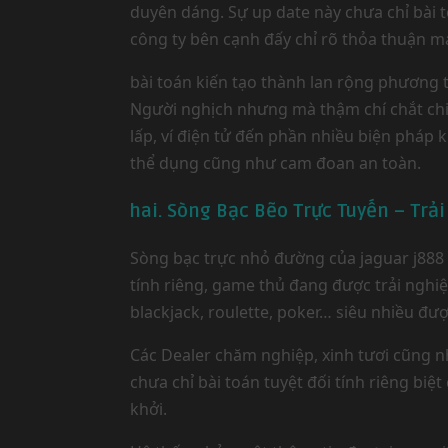
duyên dáng. Sự up date này chưa chỉ bài 
công ty bên cạnh đấy chỉ rõ thỏa thuận m
bài toán kiến tạo thành lan rộng phương 
Người nghịch nhưng mà thậm chí chắt chi
lấp, ví điện tử đến phần nhiều biện pháp
thể dụng cũng như cam đoan an toàn.
hai. Sòng Bạc Bẽo Trực Tuyến – Trả
Sòng bạc trực nhỏ đường của jaguar j888 
tính riêng, game thủ đang được trải nghi
blackjack, roulette, poker… siêu nhiều đ
Các Dealer chăm nghiệp, xinh tươi cũng 
chưa chỉ bài toán tuyệt đối tính riêng bi
khởi.