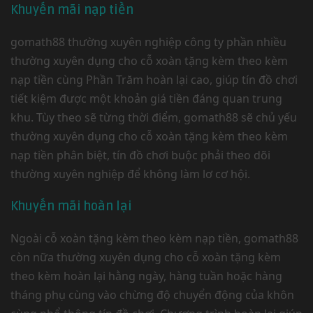
Khuyến mãi nạp tiền
gomath88 thường xuyên nghiệp công ty phần nhiều
thường xuyên dụng cho cỗ xoàn tặng kèm theo kèm
nạp tiền cùng Phần Trăm hoàn lại cao, giúp tín đồ chơi
tiết kiệm được một khoản giá tiền đáng quan trung
khu. Tùy theo sẽ từng thời điểm, gomath88 sẽ chủ yếu
thường xuyên dụng cho cỗ xoàn tặng kèm theo kèm
nạp tiền phân biệt, tín đồ chơi buộc phải theo dõi
thường xuyên nghiệp để không làm lơ cơ hội.
Khuyến mãi hoàn lại
Ngoài cỗ xoàn tặng kèm theo kèm nạp tiền, gomath88
còn nữa thường xuyên dụng cho cỗ xoàn tặng kèm
theo kèm hoàn lại hằng ngày, hàng tuần hoặc hàng
tháng phụ cùng vào chừng độ chuyển động của khôn