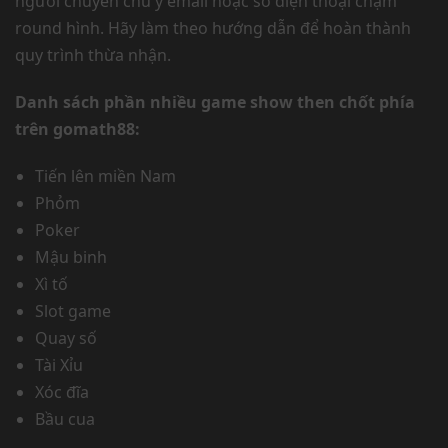
người chuyên chú y email hoặc số điện thoại chạm
round hình. Hãy làm theo hướng dẫn để hoàn thành
quy trình thừa nhận.
Danh sách phần nhiều game show then chốt phía
trên gomath88:
Tiến lên miền Nam
Phỏm
Poker
Mậu binh
Xì tố
Slot game
Quay số
Tài Xỉu
Xóc đĩa
Bầu cua