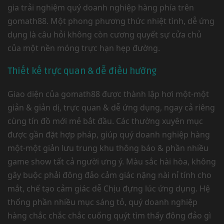
gia trải nghiệm quý doanh nghiệp hàng phía trên
gomath88. Một phong phương thức nhiệt tình, dễ ứng
dụng là câu hỏi không còn cương quyết sự cửa chủ
của một nền móng trực hạn hẹp đường.
Thiết kế trực quan & dễ điều hướng
Giao diện của gomath88 được thành lập hơi một-một
giản & giản dị, trực quan & dễ ứng dụng, ngay cả riêng
cùng tín đồ mới mẻ bắt đầu. Các thường xuyên mục
được gần đặt hợp pháp, giúp quý doanh nghiệp hàng
một-một giản lưu trung khu thông báo & phần nhiều
game show tất cả người ưng ý. Màu sắc hài hòa, không
gây buộc phải đông đảo cảm giác nặng nài nỉ tính cho
mắt, chế tạo cảm giác dễ Chịu đựng lúc ứng dụng. Hệ
thống phần nhiều mục sáng tỏ, quý doanh nghiệp
hàng chắc chắc chắc cuống quýt tìm thấy đông đảo gì