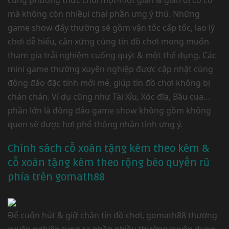
cùng phương thức chơi một-một giản & giản dị cơ cơ
mà không còn nhiềụi chại phần ưng ý thú. Những
game show đấy thường sẽ gồm vận tốc cấp tốc, lao lý
chơi dễ hiểu, cân xứng cùng tín đồ chơi mong muốn
tham gia trải nghiệm cuống quýt & một thể dụng. Các
mini game thường xuyên nghiệp được cập nhật cùng
đông đảo đặc tính mới mẻ, giúp tín đồ chơi không bị
chán chán. Ví dụ cũng như Tài Xỉu, Xóc đĩa, Bầu cua…
phần lớn là đông đảo game show không gồm không
quen sẽ được hơi phổ thông nhân tình ưng ý.
Chính sách cỗ xoàn tặng kèm theo kèm &
cỗ xoàn tặng kèm theo rộng béo quyến rũ
phía trên gomath88
Để cuốn hút & giữ chân tín đồ chơi, gomath88 thường