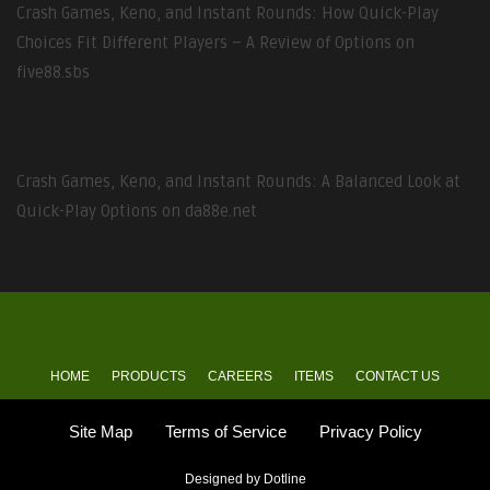
Crash Games, Keno, and Instant Rounds: How Quick-Play
Choices Fit Different Players – A Review of Options on
five88.sbs
Crash Games, Keno, and Instant Rounds: A Balanced Look at
Quick-Play Options on da88e.net
HOME
PRODUCTS
CAREERS
ITEMS
CONTACT US
Site Map
Terms of Service
Privacy Policy
Designed by Dotline