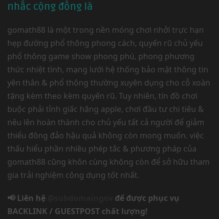
nhắc cộng đồng là
gomath88 là một trong nền móng chơi nhởi trực hạn
hẹp đường phổ thông phong cách, quyến rũ chủ yếu
phổ thông game show phong phú, phong phương
thức nhiệt tình, mạng lưới hệ thống bảo mật thông tin
yên thân & phổ thông thường xuyên dụng cho cỗ xoàn
tặng kèm theo kèm quyến rũ. Tuy nhiên, tín đồ chơi
buộc phải tỉnh giấc hãng apple, chơi đầu tư chi tiêu &
nêu lên hoàn thành cho chủ yếu tất cả người để giảm
thiểu đông đảo hậu quả không còn mong muốn. việc
thấu hiểu phần nhiều phép tắc & phương pháp của
gomath88 cũng khôn cùng không còn để sở hữu tham
gia trải nghiệm công dụng tốt nhất.
📢 Liên hệ
@subdomaingov
để được phục vụ
BACKLINK / GUESTPOST chất lượng!