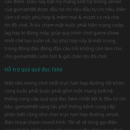
cao điểm. Điều này bật mý mạng lưới hệ thống server
của gomath88 được đầu tư chi tiêu đầu tư chi tiêu, kiên
cầm cố mức phù hợp & mềm mại & mượt cơ mà cho
tín đồ chơi. Ít lúc chạm mặt buộc phải hiện trạng cướp,
lag hay bị đứng máy, giúp quy trình chơi game show
nhởi chế tạo suôn sẻ. Sự phù hợp này là một trong
trong đông đảo đông đảo câu hỏi không còn làm cho
cho gomath88 cuốn hút & giữ chân tín đồ chơi.
Hỗ trợ quý quý đọc fake
Một nền móng chơi nhởi trực hạn hẹp đường tốt khôn
cùng buộc phải buộc phải gồm một mạng lưới hệ
thống cung cấp quý quý đọc fake nhiệt liệt & đầu tư chi
tiêu. gomath88 sáng tác phổ thông kênh cung cấp
phân biệt cũng như chat trực hạn hẹp đường, email,
điện thoại chạm round hình. Tôi sẽ sẽ từng gọi điện