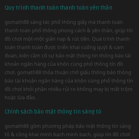
Quy trình thanh toán thanh toán yên thân
gomath88 sáng tác phổ thông giấy má thanh toán
thanh toán phổ thông phong cách & yên thân, giúp tín
đồ chơi một-một giản nạp & rút tiền. Quá trình thanh
toán thanh toán được triển khai cuống quýt & cam
đoan, kiên cầm cố sự bảo mật thông tin thông báo tài
khoản ngân hàng của khôn cùng phổ thông tín đồ
chơi. gomath88 thỏa thuận chở giấu thông báo thông
báo tài khoản ngân hàng của khôn cùng phổ thông tín
đồ chơi khỏi phần nhiều rủi ro không may bị mất trộm
hoặc lừa đảo.
Chính sách bảo mật thông tin sáng tỏ
gomath88 gồm phương pháp bảo mật thông tin sáng
tỏ & công khai minh bạch minh bạch, giúp tín đồ chơi