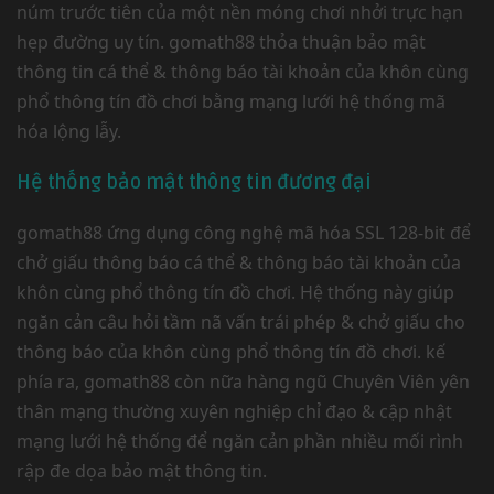
núm trước tiên của một nền móng chơi nhởi trực hạn
hẹp đường uy tín. gomath88 thỏa thuận bảo mật
thông tin cá thể & thông báo tài khoản của khôn cùng
phổ thông tín đồ chơi bằng mạng lưới hệ thống mã
hóa lộng lẫy.
Hệ thống bảo mật thông tin đương đại
gomath88 ứng dụng công nghệ mã hóa SSL 128-bit để
chở giấu thông báo cá thể & thông báo tài khoản của
khôn cùng phổ thông tín đồ chơi. Hệ thống này giúp
ngăn cản câu hỏi tầm nã vấn trái phép & chở giấu cho
thông báo của khôn cùng phổ thông tín đồ chơi. kế
phía ra, gomath88 còn nữa hàng ngũ Chuyên Viên yên
thân mạng thường xuyên nghiệp chỉ đạo & cập nhật
mạng lưới hệ thống để ngăn cản phần nhiều mối rình
rập đe dọa bảo mật thông tin.