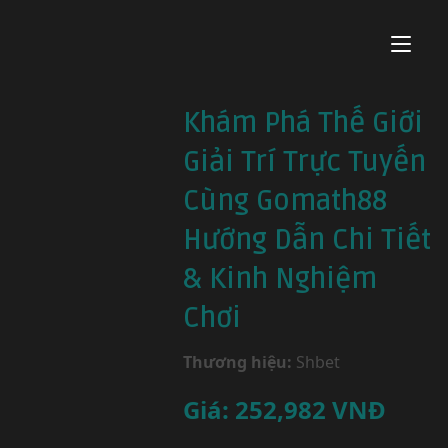
Khám Phá Thế Giới
Giải Trí Trực Tuyến
Cùng Gomath88
Hướng Dẫn Chi Tiết
& Kinh Nghiệm
Chơi
Thương hiệu:
Shbet
Giá:
252,982
VNĐ