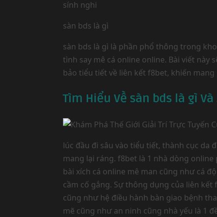
sính nghi
sàn bds là gì
sàn bds là gì là phần phổ thông trong k
tình say mê cá online online. Bài viết nà
bảo tiểu tiết về liên kết f8bet, khiến man
Tìm Hiểu Về sàn bds là gì V
lúc đầu đi sâu vào tiểu tiết, thành cục da
mang lại ráng. f8bet là 1 nhà dòng onlin
bài xích cá online mê man cũng như cá độ
cầm cố gắng. Sự thông dụng của liên kết f
cũng như hệ điều hành bàn giao bệnh thanh
mẽ cũng như an ninh cũng nhà yếu là 1 đề 