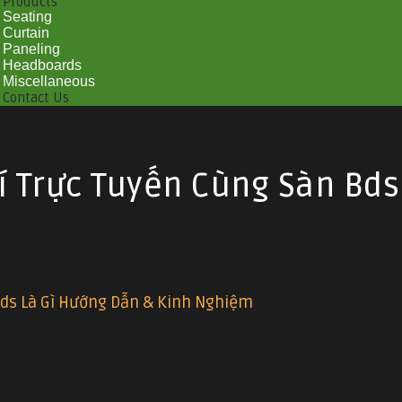
Products
Seating
Curtain
Paneling
Headboards
Miscellaneous
Contact Us
rí Trực Tuyến Cùng Sàn Bds
 Bds Là Gì Hướng Dẫn & Kinh Nghiệm