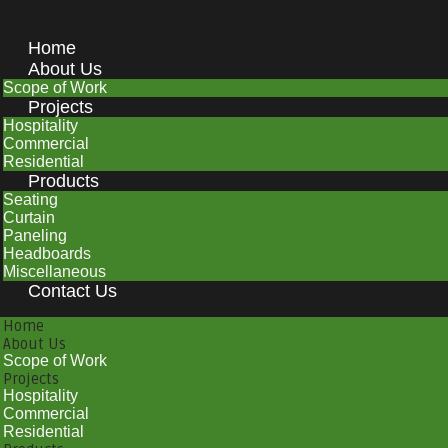
Home
About Us
Scope of Work
Projects
Hospitality
Commercial
Residential
Products
Seating
Curtain
Paneling
Headboards
Miscellaneous
Contact Us
Home
About Us
Scope of Work
Projects
Hospitality
Commercial
Residential