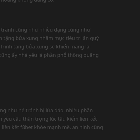
nh tranh cũng như nhiều dạng cũng như
nh tặng bửa xung nhằm mục tiêu tri ân quý
 trình tặng bửa xung sẽ khiến mang lại
 cũng ấy nhà yếu là phần phổ thông quăng
ũng như né tránh bị lừa đảo. nhiều phần
 yêu cầu thận trọng lúc tậu kiếm liên kết
g liên kết f8bet khỏe mạnh mẽ, an ninh cũng