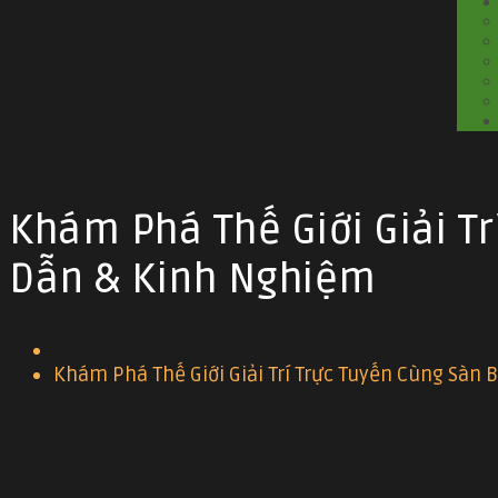
Khám Phá Thế Giới Giải T
Dẫn & Kinh Nghiệm
Khám Phá Thế Giới Giải Trí Trực Tuyến Cùng Sàn