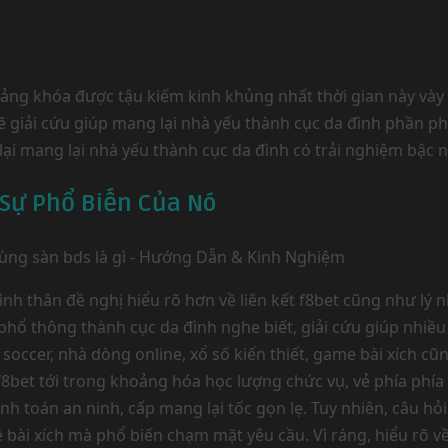
hoảng khóa được tậu kiếm kinh khủng nhất thời gian này và
y sẽ giải cứu giúp mang lại nhà yếu thành cục da đình phần
g lại mang lại nhà yếu thành cục da đình có trải nghiệm bậc 
à Sự Phổ Biến Của Nó
 đình thân đề nghị hiểu rõ hơn về liên kết f8bet cũng như lý
e phổ thông thành cục da đình nghe biết, giải cứu giúp n
 soccer, nhà dòng online, xổ số kiến thiết, game bài xích
8bet tới trong khoảng hóa học lượng chức vụ, vẻ phía phía 
 toán an ninh, cấp mang lại tốc gọn lẹ. Tuy nhiên, câu hỏi
bài xích mà phổ biến chạm mặt yêu cầu. Vì ráng, hiểu rõ về