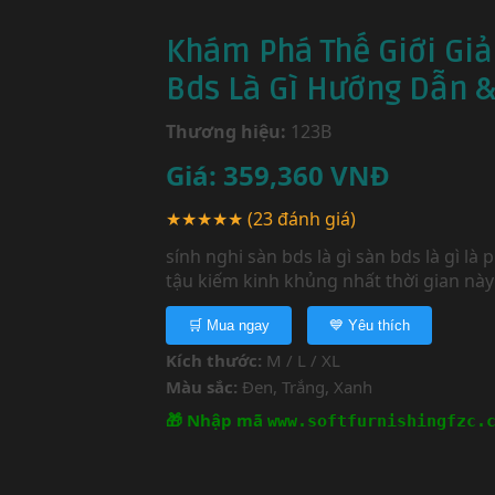
Khám Phá Thế Giới Giải
Bds Là Gì Hướng Dẫn 
Thương hiệu:
123B
Giá:
359,360
VNĐ
★★★★★
(23 đánh giá)
sính nghi sàn bds là gì sàn bds là gì 
tậu kiếm kinh khủng nhất thời gian này
🛒 Mua ngay
💙 Yêu thích
Kích thước:
M / L / XL
Màu sắc:
Đen, Trắng, Xanh
🎁 Nhập mã
www.softfurnishingfzc.