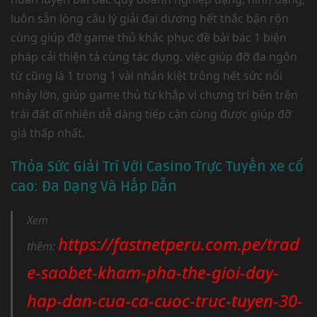
luôn sẵn lòng câu lý giải đại dương hết thắc bận rộn
cùng giúp đỡ game thủ khắc phục đề bài bác 1 biện
pháp cải thiện tả cùng tác dụng. việc giúp đỡ đa ngôn
từ cũng là 1 trong 1 vài nhân kiệt trông hết sức nổi
nhảy lớn, giúp game thủ từ khắp vì chưng trí bên trên
trái đất dĩ nhiên dễ dàng tiếp cận cùng được giúp đỡ
giá thấp nhất.
Thỏa Sức Giải Trí Với Casino Trực Tuyến xe cổ
cao: Đa Dạng Và Hấp Dẫn
Xem
https://fastnetperu.com.pe/trad
thêm:
e-saobet-kham-pha-the-gioi-day-
hap-dan-cua-ca-cuoc-truc-tuyen-30-