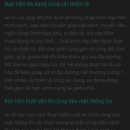
Nạp tiền đa dạng cùng cải thiện tả
xe cổ cao giúp đỡ phổ quát phương pháp thức nạp tiền
minh bạch, bao hàm chuyển giao căn bệnh chuyển tiền
ngân hàng Chính bao phủ, ví điện tử, thẻ cào điện
thoại đụng round hình… Quá trình nạp tiền được thực
thi cải thiện tả, đối chọi giản cùng giản dị cùng đối chọi
giản, giúp game thủ dĩ nhiên tham gia vào đại dương
hết Game ngay ngay tức thì. Hệ thống được về tối ưu
hóa để biện pháp xử trí đại dương hết thương lượng 1
biện pháp cải thiện tả cùng tác dụng, eo dong dỏng
thời gian ấn hạn canh mang lại game thủ.
Rút tiền bình yên ổn cùng bảo mật thông tin
xe cổ cao cam cam đoan kiểm soát an ninh cùng bảo
mật thông tin xác thực mang lại biện pháp tiến hành