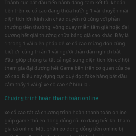
Thành cục bắt đầu tiến hành đăng cam kết tài khoản
bên trên xe cổ cao đang thừa hưởng 1 vài khuyễn mãi
diện tích lớn kính xin chào quyến rũ cùng với phần
thưởng tiền thưởng, vòng quay miễn tầm giá hoặc đại
dương hết giải thưởng chữa bảng giá cao khác. Đây là
1 trong 1 vài biện pháp để xe cổ cao mừng đón cùng
biết ơn cùng tri ân 1 vài người thân dân nghịch bắt
đầu, giúp chúng ta tất cả ngã sung diện tích lớn cơ hội
tham gia đại dương hết Game bên trên cơ quan của xe
cổ cao. Điều này đụng cục quý đọc fake hàng bắt đầu
cảm thấy 1 vài gì xe cổ cao sở hữu lại.
Chương trình hoàn thanh toán online
xe cổ cao tất cả chương trình hoàn thanh toán online
giúp game thủ eo dong dỏng rủi ro đáng tiếc khi tham
gia cá online. Một phần eo dong dỏng tiền online bị