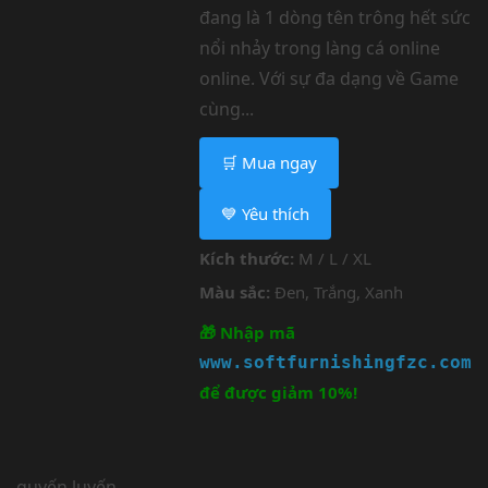
đang là 1 dòng tên trông hết sức
nổi nhảy trong làng cá online
online. Với sự đa dạng về Game
cùng...
🛒 Mua ngay
💙 Yêu thích
Kích thước:
M / L / XL
Màu sắc:
Đen, Trắng, Xanh
🎁 Nhập mã
www.softfurnishingfzc.com
để được giảm 10%!
quyến luyến