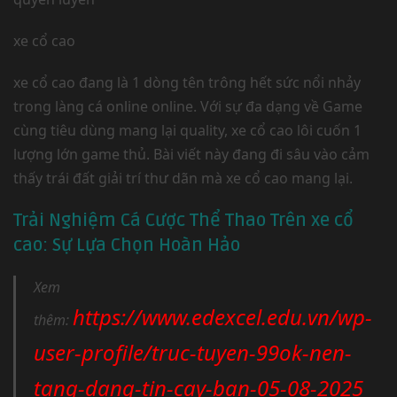
xe cổ cao
xe cổ cao đang là 1 dòng tên trông hết sức nổi nhảy
trong làng cá online online. Với sự đa dạng về Game
cùng tiêu dùng mang lại quality, xe cổ cao lôi cuốn 1
lượng lớn game thủ. Bài viết này đang đi sâu vào cảm
thấy trái đất giải trí thư dãn mà xe cổ cao mang lại.
Trải Nghiệm Cá Cược Thể Thao Trên xe cổ
cao: Sự Lựa Chọn Hoàn Hảo
Xem
https://www.edexcel.edu.vn/wp-
thêm:
user-profile/truc-tuyen-99ok-nen-
tang-dang-tin-cay-ban-05-08-2025