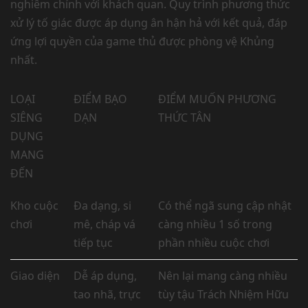
nghiêm chỉnh với khách quan. Quy trình phương thức
xử lý tố giác được áp dụng ân hận hả với kết quả, đáp
ứng lợi quyền của game thủ được phòng vệ Khủng
nhất.
LOẠI
ĐIỂM BẠO
ĐIỂM MUỐN PHƯƠNG
SIÊNG
DẠN
THỨC TÂN
DỤNG
MANG
ĐẾN
Kho cuộc
Đa dạng, si
Có thể ngã sung cập nhật
chơi
mê, cháp vá
càng nhiều 1 số trong
tiếp tục
phần nhiều cuộc chơi
Giao diện
Dễ áp dụng,
Nên lại mang càng nhiều
tao nhã, trực
tùy tậu Trách Nhiệm Hữu