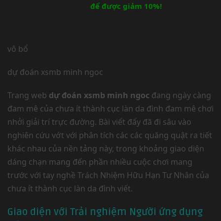
để được giảm 10%!
vô bổ
dự đoán xsmb minh ngoc
Trang web
dự đoán xsmb minh ngoc
đang ngày càng
đam mê của chưa ít thành cục làn da đình đam mê chơi
nhởi giải trí trực đường. Bài viết đấy đã đi sâu vào
nghiên cứu vớt với phân tích các các quăng quật ra tiết
khác nhau của nền tảng này, trong khoảng giao diện
dáng chạn mang đến phần nhiều cuộc chơi mang
trước với tay nghề Trách Nhiệm Hữu Hạn Tư Nhân của
chưa ít thành cục làn da đình viết.
Giao diện với Trải nghiệm Người ứng dụng