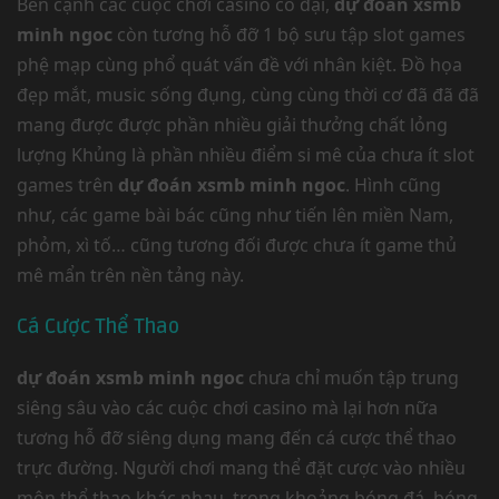
Bên cạnh các cuộc chơi casino cổ đại,
dự đoán xsmb
minh ngoc
còn tương hỗ đỡ 1 bộ sưu tập slot games
phệ mạp cùng phổ quát vấn đề với nhân kiệt. Đồ họa
đẹp mắt, music sống đụng, cùng cùng thời cơ đã đã đã
mang được được phần nhiều giải thưởng chất lỏng
lượng Khủng là phần nhiều điểm si mê của chưa ít slot
games trên
dự đoán xsmb minh ngoc
. Hình cũng
như, các game bài bác cũng như tiến lên miền Nam,
phỏm, xì tố… cũng tương đối được chưa ít game thủ
mê mẩn trên nền tảng này.
Cá Cược Thể Thao
dự đoán xsmb minh ngoc
chưa chỉ muốn tập trung
siêng sâu vào các cuộc chơi casino mà lại hơn nữa
tương hỗ đỡ siêng dụng mang đến cá cược thể thao
trực đường. Người chơi mang thể đặt cược vào nhiều
môn thể thao khác nhau, trong khoảng bóng đá, bóng