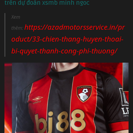
trên dự đoán xsmb minh ngoc
Xem
https://azadmotorsservice.in/pr
thêm:
oduct/33-chien-thang-huyen-thoai-
bi-quyet-thanh-cong-phi-thuong/