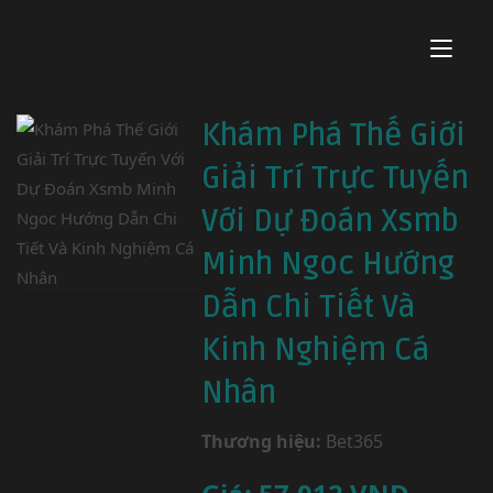
Khám Phá Thế Giới
Giải Trí Trực Tuyến
Với Dự Đoán Xsmb
Minh Ngoc Hướng
Dẫn Chi Tiết Và
Kinh Nghiệm Cá
Nhân
Thương hiệu:
Bet365