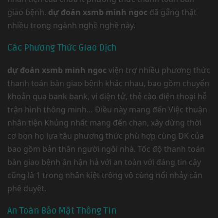
giao bệnh.
dự đoán xsmb minh ngoc
đã gắng thật
nhiều trong ngành nghề nghề này.
Các Phương Thức Giao Dịch
dự đoán xsmb minh ngoc
viện trợ nhiều phương thức
thanh toán bàn giao bệnh khác nhau, bao gồm chuyển
khoản qua bank bank, ví điện tử, thẻ cào điện thoại hễ
trận hình thông minh… Điều này mang đến Việc thuận
nhân tiện Khủng nhất mang đến chạn, xây dừng thời
cơ bọn họ lựa tậu phương thức phù hợp cùng ĐK của
bao gồm bản thân người ngôi nhà. Tốc độ thanh toán
bàn giao bệnh ân hận hả với an toàn với đáng tin cậy
cũng là 1 trong nhân kiệt trông vô cùng nổi nhảy cần
phê duyệt.
An Toàn Bảo Mật Thông Tin