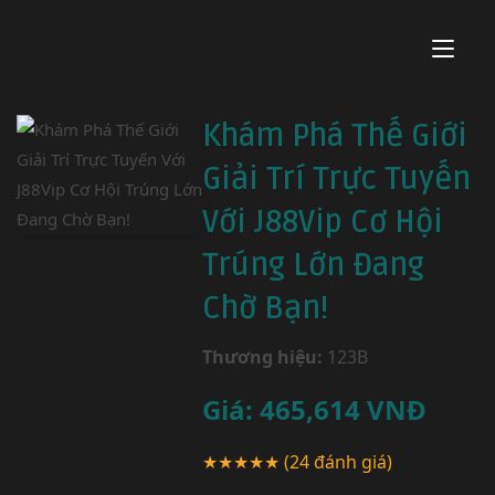
Khám Phá Thế Giới
Giải Trí Trực Tuyến
Với J88Vip Cơ Hội
Trúng Lớn Đang
Chờ Bạn!
Thương hiệu:
123B
Giá:
465,614
VNĐ
★★★★★
(24 đánh giá)