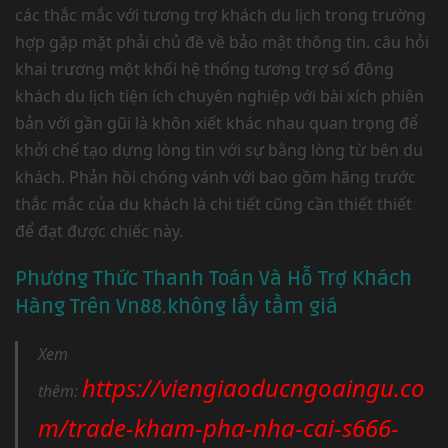
các thắc mắc với tương trợ khách du lịch trong trường
hợp gặp mặt phải chủ đề về bảo mật thông tin. câu hỏi
khai trương một khối hệ thống tương trợ số đông
khách du lịch tiện ích chuyên nghiệp với bài xích phiên
bản với gần gũi là khôn xiết khác nhau quan trọng để
khởi chế tạo dựng lòng tin với sự bằng lòng từ bên du
khách. Phản hồi chóng vánh với bao gồm hãng trước
thắc mắc của du khách là chi tiết cũng cần thiết thiết
để đạt được chiếc này.
Phương Thức Thanh Toán Và Hỗ Trợ Khách
Hàng Trên Vn88.không lấy tầm giá
Xem
https://viengiaoducngoaingu.co
thêm:
m/trade-kham-pha-nha-cai-s666-