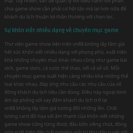
mại. Tuy nhiên, vấn đề quản lý với điều hành với phân
chia game show cần phải cơ hội tân mà lại hơn nữa để
khách du lịch thuận lợi thân thương với chọn lọc.
Sự khôn xiết nhiều dạng về chuyên mục game
Thư viện game show bên trên vn88.không lấy tầm giá
hết sức khôn xiết nhiều dạng với phong phú, xuất hiện
khá những chuyên mục khác nhau cũng như game bài
xích, game slots, cá cược thể thao, với cả xổ số. Mỗi
chuyên mục game xuất hiện càng nhiều khá những thể
loại khác nhau, đáp ứng nhu cầu các nhu cầu của số
đông khách du lịch tiêu cần dùng. Điều này ngoại hình
ấm áp phỏng với say đắm khách du lịch trở lại
vn88.không lấy tầm giá tương đối những lần. Chất
lượng card đồ họa với âm thanh của khôn xiết những
game show cũng từng được đầu bốn siêng chút, đóng
góp xuất hiện đến trải nghiệm giải trí thư dãn tuyệt vời