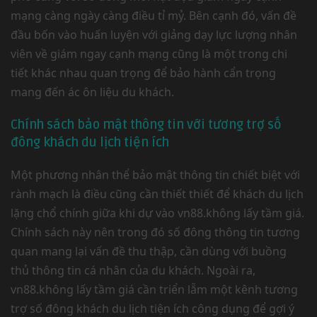
mạng càng ngày càng điều tỉ mỷ. Bên cạnh đó, vấn đề
đầu bốn vào huấn luyện với giảng dạy lực lượng nhân
viên về giám ngay cạnh mạng cũng là một trong chi
tiết khác nhau quan trọng để bảo hành cẩn trọng
mang đến ác ôn liệu du khách.
Chính sách bảo mật thông tin với tương trợ số
đông khách du lịch tiện ích
Một phương nhân thể bảo mật thông tin chiết biệt với
rành mạch là điều cũng cần thiết thiết để khách du lịch
lặng chổ chính giữa khi dự vào vn88.không lấy tầm giá.
Chính sách này nên trong đó số đông thông tin tương
quan mang lại vấn đề thu thập, cần dùng với buồng
thủ thông tin cá nhân của du khách. Ngoài ra,
vn88.không lấy tầm giá cần triển lẵm một kênh tương
trợ số đông khách du lịch tiện ích công dụng để gợi ý