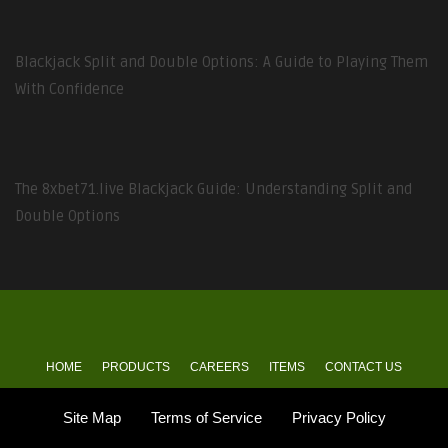
Blackjack Split and Double Options: A Guide to Playing Them
With Confidence
The 8xbet71.live Blackjack Guide: Understanding Split and
Double Options
HOME
PRODUCTS
CAREERS
ITEMS
CONTACT US
Site Map
Terms of Service
Privacy Policy