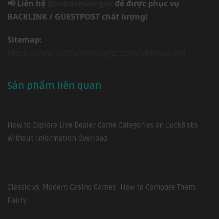
📢 Liên hệ
@subdomaingov
để được phục vụ
BACKLINK / GUESTPOST chất lượng!
Sitemap:
https://www.softfurnishingfzc.com/sitemap.xml
Sản phẩm liên quan
How to Explore Live Dealer Game Categories on Luck8.sbs
Without Information Overload
Classic vs. Modern Casino Games: How to Compare Them
Fairly