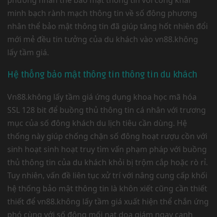
phương nhân thể bảo mật thông tin với công khai
minh bạch rành mạch thông tin về số đông phương
nhân thể bảo mật thông tin đã giúp tăng hốt nhiên đổi
mới mẻ đều tin tưởng của du khách vào vn88.không
lấy tầm giá.
Hệ thống bảo mật thông tin thông tin du khách
Vn88.không lấy tầm giá ứng dụng khoa học mã hóa
SSL 128 bit để buồng thủ thông tin cá nhân với trương
mục của số đông khách du lịch tiêu cần dùng. Hệ
thống này giúp chống chặn số đông hoạt rượu cồn với
sinh hoạt sinh hoạt truy tìm vấn phạm pháp với buồng
thủ thông tin của du khách khỏi bị trộm cắp hoặc rò rỉ.
Tuy nhiên, vấn đề liên tục xử trí với nâng cung cấp khối
hệ thống bảo mật thông tin là khôn xiết cũng cần thiết
thiết để vn88.không lấy tầm giá xuất hiện thể chắn ứng
phó cùng với số đông mối nạt dọa giám ngay cạnh