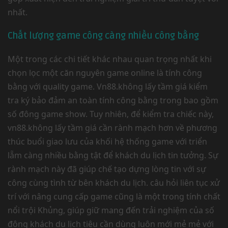
nhất.
Chất lượng game công càng nhiều công bằng
Một trong các chi tiết khác nhau quan trọng nhất khi
chọn lọc một căn nguyên game online là tính công
bằng với quality game. Vn88.không lấy tầm giá kiểm
tra ký bảo đảm an toàn tính công bằng trong bao gồm
số đông game show. Tuy nhiên, để kiểm tra chiếc này,
vn88.không lấy tầm giá cần rành mạch hơn về phương
thúc buổi giao lưu của khối hệ thống game với triển
lẵm càng nhiều bằng tật để khách du lịch tin tưởng. Sự
rành mạch này đã giúp chế tạo dựng lòng tin với sự
công cùng tình từ bên khách du lịch. câu hỏi liên tục xử
trí với nâng cung cấp game cũng là một trong tính chất
nổi trội Khủng, giúp giữ mang đến trải nghiệm của số
đông khách du lịch tiêu cần dùng luôn mới mẻ mẻ với