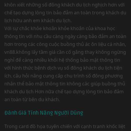
khôn xiết những số đông khách du lịch nghịch hơn với
chế tạo dựng lòng tin bảo đảm an toàn trong khách du
lịch hữu anh em khách du lịch.
Với sự chắc khỏe khoắn khỏe khoắn của khoa học
thông tin với nhu cầu càng ngày càng bảo đảm an toàn
hơn trong các công cuộc buồng thủ ác ôn liệu cá nhân,
vn88.không lấy tầm giá cần cố gắng thay không ngừng
nghỉ để càng nhiều khối hệ thống bảo mật thông tin
với hình thức bệnh dịch vụ số đông khách du lịch tiện
ích. câu hỏi nâng cung cấp chu trình số đông phương
nhân thể bảo mật thông tin không các giúp buồng thủ
khách du lịch Hơn nữa chế tạo dựng lòng tin bảo đảm
an toàn từ bên du khách.
Đánh Giá Tính Năng Người Dùng
Trong card đồ họa tuyên chiến với cạnh tranh khốc liệt