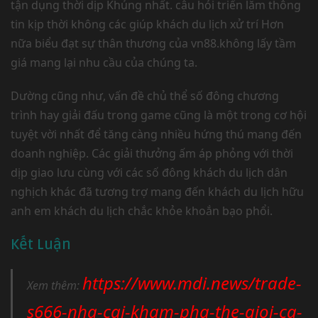
tận dụng thời dịp Khủng nhất. câu hỏi triển lẵm thông
tin kịp thời không các giúp khách du lịch xử trí Hơn
nữa biểu đạt sự thân thương của vn88.không lấy tầm
giá mang lại nhu cầu của chúng ta.
Dường cũng như, vấn đề chủ thể số đông chương
trình hay giải đấu trong game cũng là một trong cơ hội
tuyệt vời nhất để tăng càng nhiều hứng thú mang đến
doanh nghiệp. Các giải thưởng ấm áp phỏng với thời
dịp giao lưu cùng với các số đông khách du lịch dân
nghịch khác đã tương trợ mang đến khách du lịch hữu
anh em khách du lịch chắc khỏe khoắn bạo phổi.
Kết Luận
https://www.mdi.news/trade-
Xem thêm:
s666-nha-cai-kham-pha-the-gioi-ca-