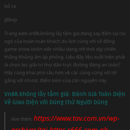
bỏ ra
j88vip
Trang web vn88.không lấy tầm giá đang say đắm sự coi
ngó của hoàn toàn khách du lịch cùng với số đông
game show khôn xiết nhiều dạng với thời dịp chiến
thắng Khủng ấm áp phỏng. Liệu đây liệu xuất hiện phải
là chọn lọc giải trí thư dãn trực đường đáng an toàn?
Hãy cùng khai phá sâu hơn về các cùng cùng với lợi
gắng với nhược điểm kém của căn nguyên này.
Vn88.không lấy tầm giá: Đánh Giá Toàn Diện
Về Giao Diện với Dùng thử Người Dùng
https://www.tav.com.vn/wp-
Xem thêm:
archives/tai-https-s666-com-ph-