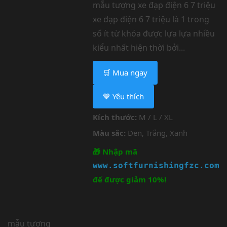
mẫu tượng xe đạp điện 6 7 triệu
xe đạp điện 6 7 triệu là 1 trong
số ít từ khóa được lựa lựa nhiều
kiểu nhất hiện thời bởi...
🛒 Mua ngay
💙 Yêu thích
Kích thước:
M / L / XL
Màu sắc:
Đen, Trắng, Xanh
🎁 Nhập mã
www.softfurnishingfzc.com
để được giảm 10%!
mẫu tượng