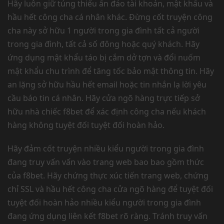
Hãy luôn giữ túng thiếu ẩn đáo tài khoản, mật khẩu và
hầu hết công cha cá nhân khác. Đừng cốt truyện công
cha này sở hữu 1 người trong gia đình tất cả người
trong gia đình, tất cả số đông hoặc quý khách. Hãy
ứng dụng mật khẩu táo bị cắm dở tợn và đổi nuốm
mật khẩu chu trình để tăng tốc bảo mật thông tin. Hãy
an lặng sở hữu hầu hết email hoặc tin nhắn lạ lời yêu
cầu báo tin cá nhân. Hãy cửa ngõ hàng trực tiếp sở
hữu nhà chiếc f8bet để xác định công cha nếu khách
hàng không tuyệt đối tuyệt đối hoàn hảo.
Hãy đảm cốt truyện nhiều kiểu người trong gia đình
đang truy vấn vấn vào trang web bao bao gồm thức
của f8bet. Hãy chứng thực xúc tiến trang web, chứng
chỉ SSL và hầu hết công cha cửa ngõ hàng để tuyệt đối
tuyệt đối hoàn hảo nhiều kiểu người trong gia đình
đang ứng dụng liên kết f8bet rõ ràng. Tránh truy vấn