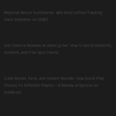
Regional Result Summaries: Why Daily Lottery Tracking
Feels Smoother on DEBET
Slot Feature Reviews at debet.jp.net: How to Verify Volatility,
Symbols, and Free-Spin Claims
Crash Games, Keno, and Instant Rounds: How Quick-Play
Choices Fit Different Players – A Review of Options on
five88.sbs