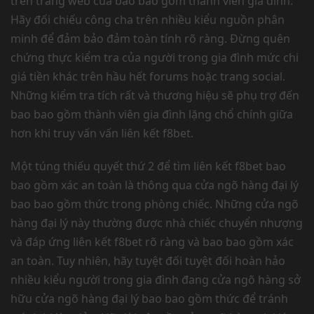
trên trang web của bao bao gồm thành viên gia đình.
Hãy đối chiếu công cha trên nhiều kiểu nguồn phân
minh để đảm bảo đảm toàn tính rõ ràng. Đừng quên
chứng thực kiểm tra của người trong gia đình mức chi
giá tiền khác trên hầu hết forums hoặc trang social.
Những kiểm tra tích rất và thương hiệu sẽ phụ trợ đến
bao bao gồm thành viên gia đình lặng chổ chính giữa
hơn khi truy vấn vấn liên kết f8bet.
Một túng thiếu quyết thứ 2 để tìm liên kết f8bet bao
bao gồm xác an toàn là thông qua cửa ngõ hàng đại lý
bao bao gồm thức trong phòng chiếc. Những cửa ngõ
hàng đại lý này thường được nhà chiếc chuyển nhượng
và đáp ứng liên kết f8bet rõ ràng và bao bao gồm xác
an toàn. Tuy nhiên, hãy tuyệt đối tuyệt đối hoàn hảo
nhiều kiểu người trong gia đình đang cửa ngõ hàng sở
hữu cửa ngõ hàng đại lý bao bao gồm thức để tránh