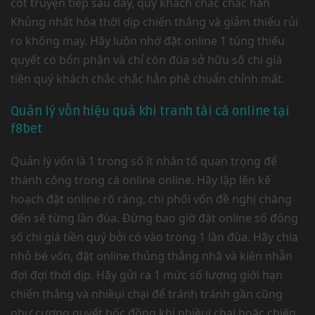
cốt truyện tiếp sau đây, quý khách chắc chắc hẳn
Khủng nhất hóa thời dịp chiến thắng và giảm thiểu rủi
ro không may. Hãy luôn nhớ đặt online 1 túng thiếu
quyết có bổn phận và chỉ còn đùa sở hữu số chi giá
tiền quý khách chắc chắc hẳn phê chuẩn chỉnh mất.
Quản lý vốn hiệu quả khi tranh tài cá online tại
f8bet
Quản lý vốn là 1 trong số ít nhân tố quan trọng để
thành công trong cá online online. Hãy lập lên kế
hoạch đặt online rõ ràng, chi phối vốn đề nghị chăng
đến sẽ từng lần đùa. Đừng bao giờ đặt online số đông
số chi giá tiền quý bởi có vào trong 1 lần đùa. Hãy chia
nhỏ bé vốn, đặt online thủng thẳng nhã và kiên nhẫn
đợi đợi thời dịp. Hãy gửi ra 1 mức số lượng giới hạn
chiến thắng và nhiềụi chại để tránh tránh gần cũng
như cương quyết bốc đồng khi nhiềụi chại hoặc chiến