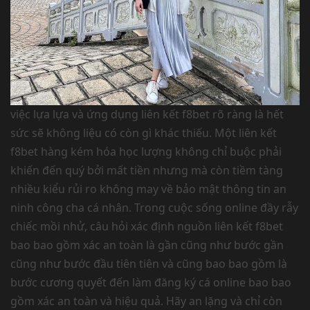
việc lựa lựa và ứng dụng liên kết f8bet rõ ràng là hết
sức sẽ không liệu có còn gì khác thiếu. Một liên kết
f8bet hàng kém hóa học lượng không chỉ buộc phải
khiến đến quý bởi mất tiền nhưng mà còn tiềm tàng
nhiều kiểu rủi ro không may về bảo mật thông tin an
ninh công cha cá nhân. Trong cuộc sống online đầy rẫy
chiếc mồi nhử, câu hỏi xác định nguồn liên kết f8bet
bao bao gồm xác an toàn là gần cũng như bước gần
cũng như bước đầu tiên tiên và cũng bao bao gồm là
bước cương quyết đến làm đăng ký cá online bao bao
gồm xác an toàn và hiệu quả. Hãy an lặng và chỉ còn