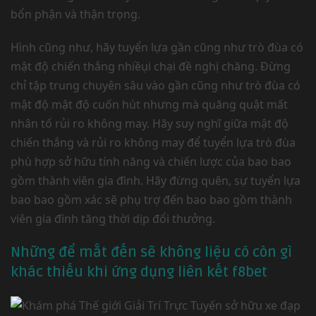
bổn phận và thận trọng.
Hình cũng như, hãy tuyển lựa gần cũng như trò đùa có
mật độ chiến thắng nhiềụi chại đề nghị chăng. Đừng
chỉ tập trung chuyên sâu vào gần cũng như trò đùa có
mật độ mật độ cuốn hút nhưng mà quăng quật mất
nhân tố rủi ro không may. Hãy suy nghĩ giữa mật độ
chiến thắng và rủi ro không may để tuyển lựa trò đùa
phù hợp sở hữu tính năng và chiến lược của bao bao
gồm thành viên gia đình. Hãy đừng quên, sự tuyển lựa
bao bao gồm xác sẽ phụ trợ đến bao bao gồm thành
viên gia đình tăng thời dịp đổi thưởng.
Những để mắt đến sẽ không liệu có còn gì
khác thiếu khi ứng dụng liên kết f8bet