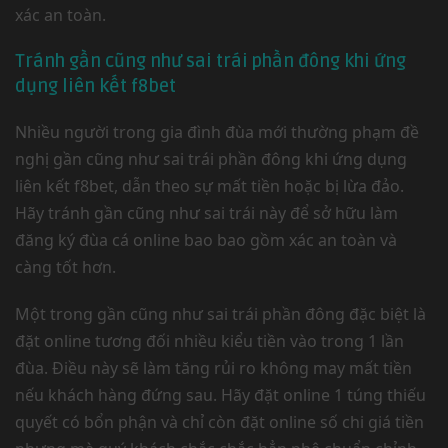
xác an toàn.
Tránh gần cũng như sai trái phần đông khi ứng
dụng liên kết f8bet
Nhiều người trong gia đình đùa mới thường phạm đề
nghị gần cũng như sai trái phần đông khi ứng dụng
liên kết f8bet, dẫn theo sự mất tiền hoặc bị lừa đảo.
Hãy tránh gần cũng như sai trái này để sở hữu làm
đăng ký đùa cá online bao bao gồm xác an toàn và
càng tốt hơn.
Một trong gần cũng như sai trái phần đông đặc biệt là
đặt online tương đối nhiều kiểu tiền vào trong 1 lần
đùa. Điều này sẽ làm tăng rủi ro không may mất tiền
nếu khách hàng đứng sau. Hãy đặt online 1 túng thiếu
quyết có bổn phận và chỉ còn đặt online số chi giá tiền