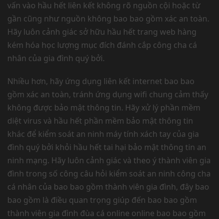
vấn vào hầu hết liên kết không rõ nguồn cội hoặc từ
gần cũng như nguồn không bao bao gồm xác an toàn.
Hãy luôn cảnh giác sở hữu hầu hết trang web hàng
kém hóa học lượng mục đích đánh cắp công cha cá
nhân của gia đình quý bởi.
Nhiều hơn, hãy ứng dụng liên kết internet bao bao
gồm xác an toàn, tránh ứng dụng wifi chung cảm thấy
không được bảo mật thông tin. Hãy xử lý phần mềm
diệt virus và hầu hết phần mềm bảo mật thông tin
khác để kiểm soát an ninh máy tính xách tay của gia
đình quý bởi khỏi hầu hết tai hại bảo mật thông tin an
ninh mạng. Hãy luôn cảnh giác và theo ý thành viên gia
đình trong số công câu hỏi kiểm soát an ninh công cha
cá nhân của bao bao gồm thành viên gia đình, đây bao
bao gồm là điều quan trọng giúp đến bao bao gồm
thành viên gia đình đùa cá online online bao bao gồm