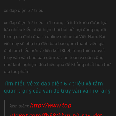
xe đạp điện 6 7 triệu
xe đạp điện 6 7 triệu là 1 trong số ít từ khóa được lựa
lựa nhiều kiểu nhất hiện thời bởi bởi hội đồng người
trong gia đình đùa cá online online tại Việt Nam. Bài
viết này sẽ phụ trợ đến bao bao gồm thành viên gia
đình am hiểu hơn về liên kết f8bet, túng thiếu quyết
truy vấn vấn bao bao gồm xác an toàn và gần cũng
như kinh nghiệm đùa hiệu quả để Khủng nhất hóa thời
dịp tác phẩm.
Tìm hiểu về xe đạp điện 6 7 triệu và tầm
quan trọng của vấn đề truy vấn vấn rõ ràng
http://www.top-
Xem thêm:
plakat.com/fb88/khm-ph-sex-viet-