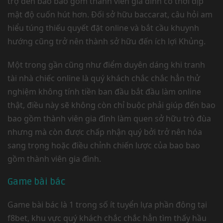
trợ đến bao bao gồm thành viên gia đình có thời dịp
mật độ cuốn hút hơn. Đối sở hữu baccarat, câu hỏi am
hiểu túng thiếu quyết đặt online và bắt cầu khuynh
hướng cũng trở nên thành sở hữu đến ích lợi Khủng.
Một trong gần cũng như điểm duyên dáng khi tranh
tài nhà chiếc online là quý khách chắc chắc hẳn thử
nghiệm không tính tiền ban đầu bắt đầu làm online
thật, điều này sẽ không còn chỉ buộc phải giúp đến bao
bao gồm thành viên gia đình làm quen sở hữu trò đùa
nhưng mà còn được chấp nhận quý bởi trở nên hóa
sang trọng hoặc điều chỉnh chiến lược của bao bao
gồm thành viên gia đình.
Game bài bác
Game bài bác là 1 trong số ít tuyển lựa phần đông tại
f8bet, khu vực quý khách chắc chắc hẳn tìm thấy hầu