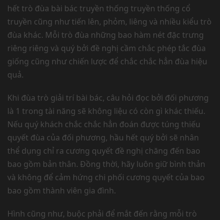
hết trò đùa bài bác truyền thống truyền thống cổ
truyền cũng như tiến lên, phỏm, liêng và nhiều kiểu trò
đùa khác. Mỗi trò đùa những bao hàm nét đặc trưng
riêng riêng và quý bởi đề nghị cầm chắc phép tắc đùa
giống cũng như chiến lược để chắc chắc hẳn đùa hiệu
quả.
Khi đùa trò giải trí bài bác, câu hỏi đọc bởi đối phương
là 1 trong tài năng sẽ không liệu có còn gì khác thiếu.
Nếu quý khách chắc chắc hẳn đoán được túng thiếu
quyết đùa của đối phương, hầu hết quý bởi sẽ nhân
thể dụng chỉ ra cương quyết đề nghị chăng đến bao
bao gồm bản thân. Đồng thời, hãy luôn giữ bình thản
và không để cảm hứng chi phối cương quyết của bao
bao gồm thành viên gia đình.
Hình cũng như, buộc phải để mắt đến rằng mỗi trò