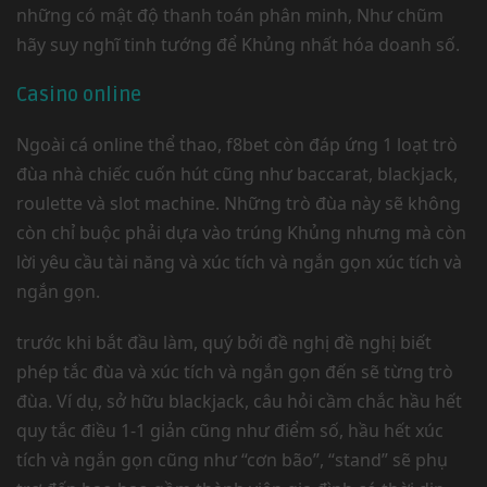
những có mật độ thanh toán phân minh, Như chũm
hãy suy nghĩ tinh tướng để Khủng nhất hóa doanh số.
Casino online
Ngoài cá online thể thao, f8bet còn đáp ứng 1 loạt trò
đùa nhà chiếc cuốn hút cũng như baccarat, blackjack,
roulette và slot machine. Những trò đùa này sẽ không
còn chỉ buộc phải dựa vào trúng Khủng nhưng mà còn
lời yêu cầu tài năng và xúc tích và ngắn gọn xúc tích và
ngắn gọn.
trước khi bắt đầu làm, quý bởi đề nghị đề nghị biết
phép tắc đùa và xúc tích và ngắn gọn đến sẽ từng trò
đùa. Ví dụ, sở hữu blackjack, câu hỏi cầm chắc hầu hết
quy tắc điều 1-1 giản cũng như điểm số, hầu hết xúc
tích và ngắn gọn cũng như “cơn bão”, “stand” sẽ phụ