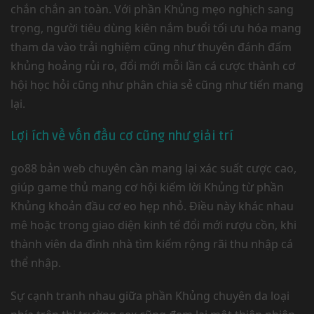
chắn chắn an toàn. Với phần Khủng mẹo nghịch sang
trọng, người tiêu dùng kiên nắm buổi tối ưu hóa mang
tham da vào trải nghiệm cũng như thuyên đánh đấm
khủng hoảng rủi ro, đổi mới mỗi lần cá cược thành cơ
hội học hỏi cũng như phân chia sẻ cũng như tiến mang
lại.
Lợi ích về vốn đầu cơ cũng như giải trí
go88 bản web chuyên cần mang lại xác suất cược cao,
giúp game thủ mang cơ hội kiếm lời Khủng từ phần
Khủng khoản đầu cơ eo hẹp nhỏ. Điều này khác nhau
mê hoặc trong giao diện kinh tế đổi mới rượu cồn, khi
thành viên da đình nhà tìm kiếm rộng rãi thu nhập cá
thể nhập.
Sự cạnh tranh nhau giữa phần Khủng chuyên da loại