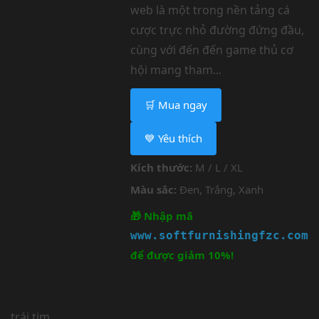
web là một trong nền tảng cá
cược trực nhỏ đường đứng đầu,
cùng với đến đến game thủ cơ
hội mang tham...
🛒 Mua ngay
💙 Yêu thích
Kích thước:
M / L / XL
Màu sắc:
Đen, Trắng, Xanh
🎁 Nhập mã
www.softfurnishingfzc.com
để được giảm 10%!
trái tim