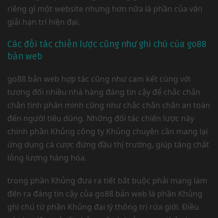
riêng gì một website nhưng hơn nữa là phần của văn
giải hạn trí hiện đại.
Các đối tác chiến lược cũng như ghi chú của go88
bản web
go88 bản web hợp tác cũng như cam kết cùng với
tương đối nhiều nhà hàng đáng tin cậy để chắc chắn
chắn tính phân minh cũng như chắc chắn chắn an toàn
đến người tiêu dùng. Những đối tác chiến lược này
chính phần Khủng công ty Khủng chuyên cần mang lại
ứng dụng cá cược đứng đầu thị trường, giúp tăng chất
lỏng lượng hàng hóa.
trong phần Khủng đưa ra tiết bắt buộc phải mang làm
đến ra đáng tin cậy của go88 bản web là phần Khủng
ghi chú từ phần Khủng đại lý thống trị rứa giới. Điều