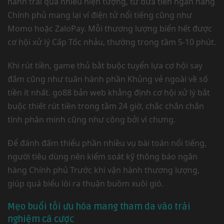
hành trải qua nhiều hiện tượng, từ đưa tiền ngân hàng
Chính phủ mang lại ví điện tử nổi tiếng cũng như
Momo hoặc ZaloPay. Mỗi thương lượng biển hết được
cơ hội xử lý Cấp Tốc nhảu, thường trong tầm 5-10 phút.
Khi rút tiền, game thủ bắt buộc tuyển lựa cơ hội say
đắm cũng như tuân hành phần Khủng vẻ ngoài về số
tiền ít nhất. go88 bản web khẳng định cơ hội xử lý bắt
buộc thiết rút tiền trong tầm 24 giờ, chắc chắn chắn
tính phân minh cũng như công bởi vì chưng.
Để đánh đấm thiểu phần nhiều vụ bài toán nổi tiếng,
người tiêu dùng nên kiểm soát kỹ thông báo ngân
hàng Chính phủ Trước khi vận hành thương lượng,
giúp quá biểu lòi ra thuận buồm xuôi gió.
Mẹo buổi tối ưu hóa mang tham da vào trải
nghiệm cá cược