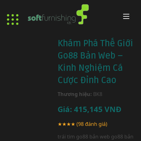
Khám Phá Thế Giới
Go88 Bản Web –
Kinh Nghiệm Cá
Cược Đỉnh Cao
Thương hiệu:
BK8
Giá:
415,145
VNĐ
★★★★
(98 đánh giá)
trái tim go88 bản web go88 bản