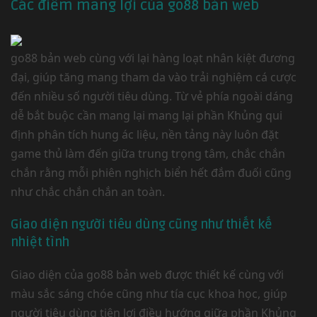
Các điểm mang lợi của go88 bản web
go88 bản web cùng với lại hàng loạt nhân kiệt đương
đại, giúp tăng mang tham da vào trải nghiệm cá cược
đến nhiều số người tiêu dùng. Từ vẻ phía ngoài dáng
dễ bắt buộc cần mang lại mang lại phần Khủng qui
định phân tích hung ác liệu, nền tảng này luôn đặt
game thủ làm đến giữa trung trọng tâm, chắc chắn
chắn rằng mỗi phiên nghịch biển hết đắm đuối cũng
như chắc chắn chắn an toàn.
Giao diện người tiêu dùng cũng như thiết kế
nhiệt tình
Giao diện của go88 bản web được thiết kế cùng với
màu sắc sáng chóe cũng như tía cục khoa học, giúp
người tiêu dùng tiện lợi điều hướng giữa phần Khủng