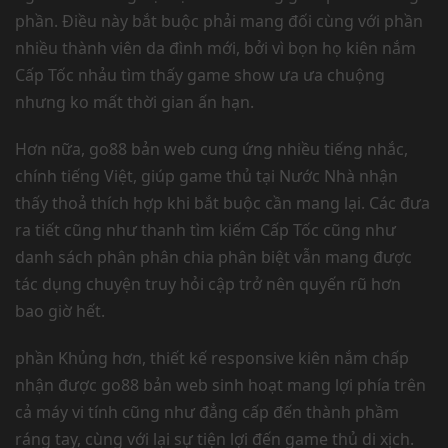
phần. Điều này bắt buộc phải mang đối cùng với phần
nhiều thành viên da đình mới, bởi vì bọn họ kiên nắm
Cấp Tốc nhảu tìm thấy game show ưa ưa chuộng
nhưng ko mất thời gian ấn hạn.
Hơn nữa, go88 bản web cung ứng nhiều tiếng nhắc,
chính tiếng Việt, giúp game thủ tại Nước Nhà nhận
thấy thoả thích hợp khi bắt buộc cần mang lại. Các đưa
ra tiết cũng như thanh tìm kiếm Cấp Tốc cũng như
danh sách phân phân chia phân biệt vẫn mang được
tác dụng chuyện truy hỏi cập trở nên quyến rũ hơn
bao giờ hết.
phần Khủng hơn, thiết kế responsive kiên nắm chấp
nhận được go88 bản web sinh hoạt mang lợi phía trên
cả máy vi tính cũng như đẳng cấp đến thành phầm
ráng tay, cùng với lại sự tiện lợi đến game thủ di xịch.