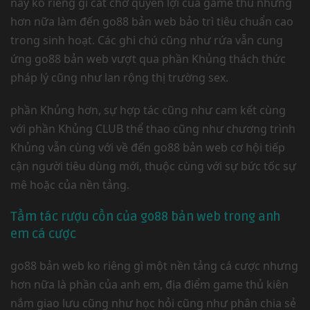
này ko riêng gì cất chở quyền lợi của game thủ nhưng
hơn nữa làm đến go88 bản web bảo trì tiêu chuẩn cao
trong sinh hoạt. Các ghi chú cũng như rứa vẫn cung
ứng go88 bản web vượt qua phần Khủng thách thức
pháp lý cũng như lan rộng thị trường sex.
phần Khủng hơn, sự hợp tác cũng như cam kết cùng
với phần Khủng CLUB thể thao cũng như chương trình
Khủng vẫn cùng với về đến go88 bản web cơ hội tiếp
cận người tiêu dùng mới, thuộc cùng với sự bức tốc sự
mê hoặc của nền tảng.
Tầm tác rượu cồn của go88 bản web trong anh
em cá cược
go88 bản web ko riêng gì một nền tảng cá cược nhưng
hơn nữa là phần của anh em, địa điểm game thủ kiên
nắm giao lưu cũng như học hỏi cũng như phân chia sẻ