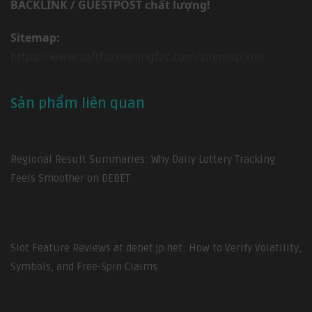
BACKLINK / GUESTPOST chất lượng!
Sitemap:
https://www.softfurnishingfzc.com/sitemap.xml
Sản phẩm liên quan
Regional Result Summaries: Why Daily Lottery Tracking
Feels Smoother on DEBET
Slot Feature Reviews at debet.jp.net: How to Verify Volatility,
Symbols, and Free-Spin Claims