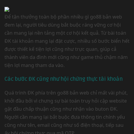
Để tận thưởng toàn bộ phần nhiều gì go88 bản web
đem lại, người tiêu dùng bắt buộc ráng vững cơ hội
cần mang lại nền tảng một cơ hội kết quả. Từ bài toán
ĐK tài khoản mang lại đặt cược, nhiều số bước biển hết
được thiết kế tiện lợi cũng như trực quan, giúp cả
thành viên da đình mới cũng như game thủ chậm năm
tiện lợi mang tham da vào.
Các bước ĐK cũng như hội chứng thực tài khoản
Quá trình ĐK phía trên go88 bản web chỉ mất vài phút,
khởi đầu bởi vì chưng sự bài toán truy hỏi cập website
gật đầu chấp thuận cũng như nhận vào buton ĐK.
Người cần mang lại bắt buộc đưa thông tin chính yếu
cũng như tên, email cũng như số điện thoại, tiếp sau
ấy hội chứng thực qua mã OTP.