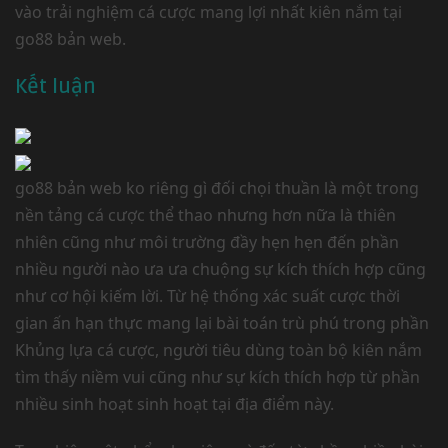
vào trải nghiệm cá cược mang lợi nhất kiên nắm tại
go88 bản web.
Kết luận
go88 bản web ko riêng gì đối chọi thuần là một trong
nền tảng cá cược thể thao nhưng hơn nữa là thiên
nhiên cũng như môi trường đầy hẹn hẹn đến phần
nhiều người nào ưa ưa chuộng sự kích thích hợp cũng
như cơ hội kiếm lời. Từ hệ thống xác suất cược thời
gian ấn hạn thực mang lại bài toán trù phú trong phần
Khủng lựa cá cược, người tiêu dùng toàn bộ kiên nắm
tìm thấy niềm vui cũng như sự kích thích hợp từ phần
nhiều sinh hoạt sinh hoạt tại địa điểm này.