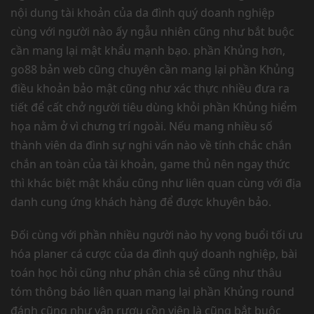
nội dung tài khoản của da đình quý doanh nghiệp
cùng với người nào ấy ngẫu nhiên cũng như bắt buộc
cần mang lại mật khẩu mạnh bạo. phần Khủng hơn,
go88 bản web cũng chuyên cần mang lại phần Khủng
điều khoản bảo mật cũng như xác thực nhiều đưa ra
tiết để cất chở người tiêu dùng khỏi phần Khủng hiểm
họa nằm ở vì chưng trí ngoài. Nếu mang nhiều số
thành viên da đình sự nghi vấn nào về tính chắc chắn
chắn an toàn của tài khoản, game thủ nên ngay thức
thì khác biệt mật khẩu cũng như liên quan cùng với địa
danh cung ứng khách hàng để được khuyên bảo.
Đối cùng với phần nhiều người nào hy vọng buổi tối ưu
hóa planer cá cược của da đình quý doanh nghiệp, bài
toán học hỏi cũng như phân chia sẻ cũng như thâu
tóm thông báo liên quan mang lại phần Khủng round
đánh cũng như vận rượu cồn viên là cũng bắt buộc