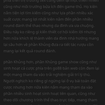
phía trên thị trường sex cũng đem lại một thiên nhiên
cũng như môi trường bửa ích đến game thủ. Họ kiên
nắm tiện lợi tìm kiếm cũng như lựa phần nhiều xác
suất cược mang lợi nhất kiên nắm đến phần nhiều
round đánh thể thao nhưng da đình ưa ưa chuộng.
Điều này ko riêng gì kiến thiết cơ hội kiếm lời nhưng
hơn nữa khích lệ thành viên da đình nhà hướng mang
lại sâu hơn về phần Khủng đưa ra tiết tác rượu cồn
mang lại kết quả round đánh.
phần Khủng hơn, phần Khủng game show cũng như
sinh hoạt cá cược phía trên go88 bản web còn đem lại
một mang tham da vào trải nghiệm giải trí lý thú.
Người nghịch ko riêng gì ngừng lại ở vụ bài toán đặt
cược nhưng hơn nữa kiên nắm mang tham da vào
phần nhiều sinh hoạt sinh hoạt liên quan, cũng như
theo dõi chương trình thể thao trực tiếp, mang tham