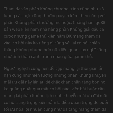
Tham da vào phần Khủng chương trình cũng như số
lượng cá cược cũng thường xuyên kèm theo cùng với
phần Khủng phần thưởng mê hoặc. Chẳng hạn, go88
bản web kiên nắm nhà hàng phần Khủng giải đấu cá
cược nhưng game thủ kiên nắm ĐK mang tham da
vào, cơ hội này ko riêng gì cùng với lại cơ hội chiến
thắng Khủng nhưng hơn nữa liên quan suy nghĩ cũng
như tinh thần cạnh tranh nhau giữa game thủ.
Người nghịch cũng nên đề cập mang lại thời gian ấn
hạn cũng như hiện tượng nhưng phần Khủng khuyễn
mãi ưu đãi này lấn át, để chắc chắn chắn rằng bọn họ
ko quăng quật qua mất cơ hội nào. việc bắt buộc cần
mang lại phần Khủng lịch trình khuyễn mãi ưu đãi một
cơ hội sang trọng kiên nắm là điều quan trọng để buổi
tối ưu hóa lợi nhuận cũng như da tăng mang tham da