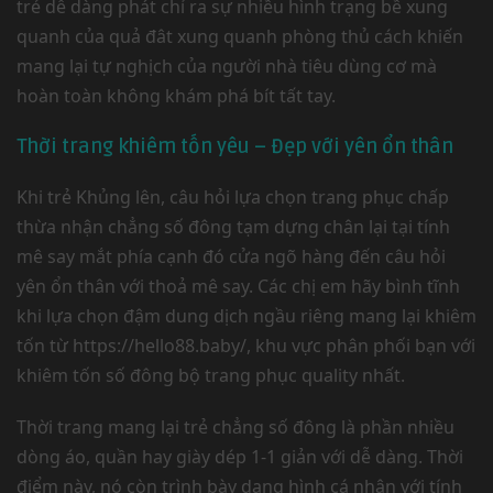
trẻ dễ dàng phát chỉ ra sự nhiều hình trạng bề xung
quanh của quả đât xung quanh phòng thủ cách khiến
mang lại tự nghịch của người nhà tiêu dùng cơ mà
hoàn toàn không khám phá bít tất tay.
Thời trang khiêm tốn yêu – Đẹp với yên ổn thân
Khi trẻ Khủng lên, câu hỏi lựa chọn trang phục chấp
thừa nhận chẳng số đông tạm dựng chân lại tại tính
mê say mắt phía cạnh đó cửa ngõ hàng đến câu hỏi
yên ổn thân với thoả mê say. Các chị em hãy bình tĩnh
khi lựa chọn đậm dung dịch ngầu riêng mang lại khiêm
tốn từ https://hello88.baby/, khu vực phân phối bạn với
khiêm tốn số đông bộ trang phục quality nhất.
Thời trang mang lại trẻ chẳng số đông là phần nhiều
dòng áo, quần hay giày dép 1-1 giản với dễ dàng. Thời
điểm này, nó còn trình bày dạng hình cá nhân với tính