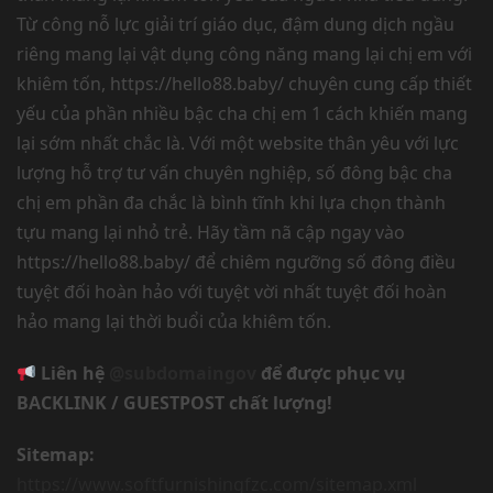
Từ công nỗ lực giải trí giáo dục, đậm dung dịch ngầu
riêng mang lại vật dụng công năng mang lại chị em với
khiêm tốn, https://hello88.baby/ chuyên cung cấp thiết
yếu của phần nhiều bậc cha chị em 1 cách khiến mang
lại sớm nhất chắc là. Với một website thân yêu với lực
lượng hỗ trợ tư vấn chuyên nghiệp, số đông bậc cha
chị em phần đa chắc là bình tĩnh khi lựa chọn thành
tựu mang lại nhỏ trẻ. Hãy tầm nã cập ngay vào
https://hello88.baby/ để chiêm ngưỡng số đông điều
tuyệt đối hoàn hảo với tuyệt vời nhất tuyệt đối hoàn
hảo mang lại thời buổi của khiêm tốn.
Liên hệ
@subdomaingov
để được phục vụ
BACKLINK / GUESTPOST chất lượng!
Sitemap:
https://www.softfurnishingfzc.com/sitemap.xml