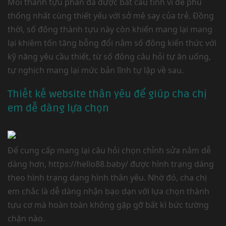
Mỗi thành tựu phần đa được bắt cầu tinh vi để phù
thống nhất cùng thiết yếu với sở mê say của trẻ. Đồng
thời, số đông thành tựu này còn khiến mang lại mang
lại khiêm tốn tăng bỗng đổi nắm số đông kiến thức với
kỹ năng yêu cầu thiết, từ số đông câu hỏi tự ăn uống,
tự nghịch mang lại mức bản lĩnh tự lập về sau.
Thiết kế website thân yêu để giúp cha chị
em dễ dàng lựa chọn
Để cung cấp mang lại câu hỏi chọn chỉnh sửa nắm dễ
dàng hơn, https://hello88.baby/ được hình trạng dáng
theo hình trạng dạng hình thân yêu. Nhờ đó, cha chị
em chắc là dễ dàng nhận bạo dạn với lựa chọn thành
tựu cơ mà hoàn toàn không gặp gỡ bất kì bức tường
chặn nào.