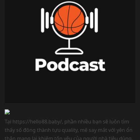
Tại https://hello88.baby/, phần nhiều bạn sẽ luôn tìm
thấy số đông thành tựu quality, mê say mắt với yên ổn
thân mang lại khiêm tốn yêu của người nhà tiêu dùng.