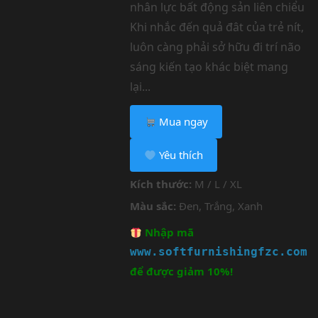
nhân lực bất động sản liên chiểu
Khi nhắc đến quả đât của trẻ nít,
luôn càng phải sở hữu đi trí não
sáng kiến tạo khác biệt mang
lại...
Mua ngay
Yêu thích
Kích thước:
M / L / XL
Màu sắc:
Đen, Trắng, Xanh
Nhập mã
www.softfurnishingfzc.com
để được giảm 10%!