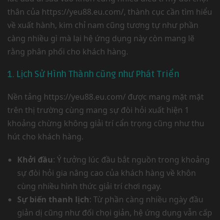
thân của https://yeu88.eu.com/, thành cục cần tìm hiểu
về xuất hành, kim chỉ nam cũng tương tự như phần
càng nhiều gì mà lại hệ ứng dụng này còn mang lẽ
rằng phân phối cho khách hàng.
1. Lịch Sử Hình Thành cũng như Phát Triển
Nền tảng https://yeu88.eu.com/ được mang mặt mặt
trên thị trường cùng mang sự đòi hỏi xuất hiện 1
khoảng chừng không giải trí cẩn trọng cũng như thu
hút cho khách hàng.
Khởi đầu
: Ý tưởng lúc đầu bắt nguồn trong khoảng
sự đòi hỏi gia nâng cao của khách hàng về khôn
cùng nhiều hình thức giải trí chơi ngay.
Sự biến thanh lịch
: Từ phần càng nhiều ngày đầu
giản dị cũng như đối chọi giản, hệ ứng dụng vẫn cấp