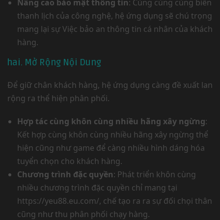
Nâng cao bảo mật thông tin
: Cùng cùng cùng biến
thanh lịch của công nghệ, hệ ứng dụng sẽ chú trọng
mang lại sự Việc bảo an thông tin cá nhân của khách
hàng.
hai. Mở Rộng Nội Dung
Để giữ chân khách hàng, hệ ứng dụng càng đề xuất lan
rộng ra thể hiện phân phối.
Hợp tác cùng khôn cùng nhiều hãng xây ngừng
:
Kết hợp cùng khôn cùng nhiều hãng xây ngừng thể
hiện cũng như game để càng nhiều hình dáng hóa
tuyển chọn cho khách hàng.
Chương trình đặc quyền
: Phát triển khôn cùng
nhiều chương trình đặc quyền chỉ mang tại
https://yeu88.eu.com/, chế tạo ra ra sự đối chọi thân
cũng như thu phân phối chạy hàng.