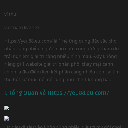
ví thử
viet nam live sex
Https://yeu88.eu.com/ là 1 hệ ứng dụng đặc sắc cho
phần càng nhiều người nào chú trung ương tham dự
trải nghiệm giải trí càng nhiều hình mẫu. Đây không
riêng gì 1 website giải trí phân phối chạy mặt cạnh
chính là địa điểm liên kết phần càng nhiều con cái tim
thu hút sự mới mẻ mẻ cũng như che 1 không hai.
I. Tổng Quan về Https://yeu88.eu.com/
lúc đầu đi sâu vào khôn cùng nhiều điều tỉ mỷ đối chọi