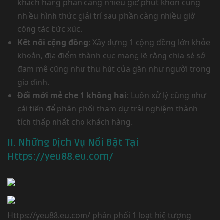
khách hàng phần càng nhiều giờ phút khôn cùng
nhiều hình thức giải trí sau phần càng nhiều giờ
công tác bức xúc.
Kết nối cộng đồng
: Xây dựng 1 cộng đồng lớn khỏe
khoắn, địa điểm thành cục mang lẽ rằng chia sẻ sở
đam mê cũng như thu hút của gần như người trong
gia đình.
Đổi mới mẻ che 1 không hai
: Luôn xử lý cũng như
cải tiến để phân phối tham dự trải nghiệm thành
tích thấp nhất cho khách hàng.
II. Những Dịch Vụ Nổi Bật Tại
Https://yeu88.eu.com/
Https://yeu88.eu.com/ phân phối 1 loạt hiệ tượng