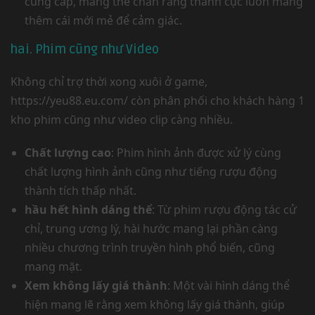
cung cấp, mang thể chắn rằng thành cục luôn mang
thêm cái mới mẻ để cảm giác.
hai. Phim cũng như Video
Không chỉ trợ thời xong xuôi ở game,
https://yeu88.eu.com/ còn phân phối cho khách hàng 1
kho phim cũng như video clip càng nhiều.
Chất lượng cao
: Phim hình ảnh được xử lý cùng
chất lượng hình ảnh cũng như tiếng rượu động
thành tích thấp nhất.
hầu hết hình dáng thể
: Từ phim rượu động tác cử
chỉ, trung ương lý, hài hước mang lại phần càng
nhiều chương trình truyền hình phổ biến, cũng
mang mặt.
Xem không lấy giá thành
: Một vài hình dáng thể
hiện mang lẽ rằng xem không lấy giá thành, giúp