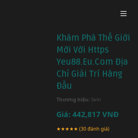
Khám Phá Thế Giới
Mới Với Https
Yeu88.Eu.Com Địa
Chỉ Giải Trí Hàng
Đầu
Thương hiệu:
Iwin
Giá:
442,817
VNĐ
★★★★★
(30 đánh giá)