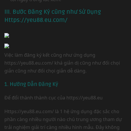
III. Bước Đăng Ký cũng như Sử Dụng
Https://yeu88.eu.com/
Việc làm đăng ký kết cũng như ứng dụng
https://yeu88.eu.com/ khá giản dị cũng như đối chọi
giản cũng như đối chọi giản dễ dàng.
1. Hướng Dẫn Đăng Ký
Để đổi thành thành cục của https://yeu88.eu
Https://yeu88.eu.com/ là 1 hệ ứng dụng đặc sắc cho
phần càng nhiều người nào chú trung ương tham dự
trải nghiệm giải trí càng nhiều hình mẫu. Đây không