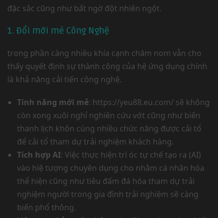
đặc sắc cũng như bất ngờ đột nhiên ngột.
1. Đổi mới mẻ Công Nghệ
trong phần càng nhiều khía cạnh chăm nom vẫn cho
thấy quyết định sự thành công của hệ ứng dụng chính
là khả năng cải tiến công nghệ.
Tính năng mới mẻ
: https://yeu88.eu.com/ sẽ không
còn xong xuôi nghỉ nghiên cứu vớt cũng như biến
thanh lịch khôn cùng nhiều chức năng được cải tổ
để cải tổ tham dự trải nghiệm khách hàng.
Tích hợp AI
: Việc thực hiện trí óc tự chế tạo ra (AI)
vào hiệ tượng chuyên dụng cho nhằm cá nhân hóa
thể hiện cũng như tiêu đấm đá hóa tham dự trải
nghiệm người trong gia đình trải nghiệm sẽ càng
biến phổ thông.