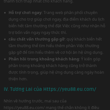
thành tích thấp nhất cho khách hàng.
Hỗ trợ chơi ngay
: Trang web phân phối chuyên
dụng cho trợ giúp chơi ngay, địa điểm khách du lịch
biển hết tầm thường thể đặt Việc cũng như nhận hỗ
trợ bốn vấn ngay ngay thức thì.
câu chất vấn thường gặp gỡ
: quý khách biển hết
tầm thường thể tìm hiểu thêm phần Việc thường
gặp gỡ để tìm hiểu thêm về cơ hội ăn hệ ứng dụng.
Phản hồi trong khoảng khách hàng
: Ý kiến góp
phần trong khoảng khách hàng cũng trở thành
được tính trọng, giúp hệ ứng dụng càng ngày hoàn
thiện hơn.
IV. Tương Lai của Https://yeu88.eu.com/
Nhìn về hướng trước, mai sau của
https://yeu88.eu.com/ mang thể chắn không ít điều