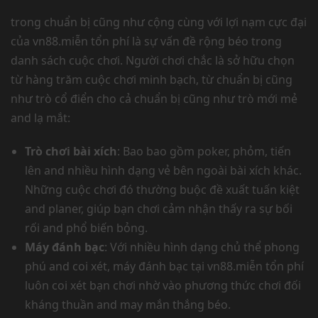
trong chuẩn bị cũng như cộng cùng với lợi nạm cực đại
của vn88.miễn tổn phí là sự vấn đề rộng béo trong
danh sách cuộc chơi. Người chơi chắc là sở hữu chọn
từ hàng trăm cuộc chơi minh bạch, từ chuẩn bị cũng
như trò cổ điển cho cả chuẩn bị cũng như trò mới mẻ
and lạ mắt:
Trò chơi bài xích
: Bao bao gồm poker, phỏm, tiến
lên and nhiều hình dạng vẻ bên ngoài bài xích khác.
Những cuộc chơi đó thường buộc đề xuất tuấn kiệt
and planer, giúp bạn chơi cảm nhận thấy ra sự bối
rối and phổ biến bỏng.
Máy đánh bạc
: Với nhiều hình dạng chủ thể phong
phú and coi xét, máy đánh bạc tại vn88.miễn tổn phí
luôn coi xét bạn chơi nhờ vào phương thức chơi đối
kháng thuần and may mắn thắng béo.