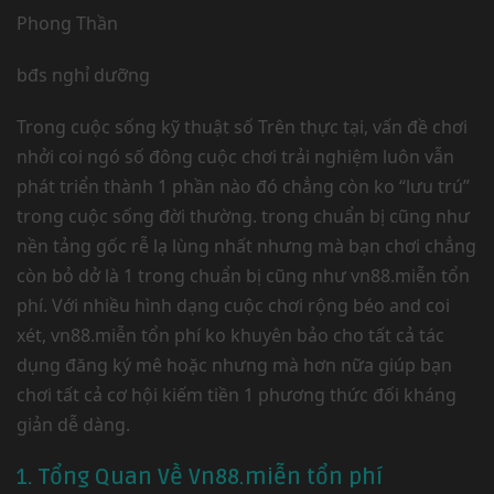
Phong Thần
bđs nghỉ dưỡng
Trong cuộc sống kỹ thuật số Trên thực tại, vấn đề chơi
nhởi coi ngó số đông cuộc chơi trải nghiệm luôn vẫn
phát triển thành 1 phần nào đó chẳng còn ko “lưu trú”
trong cuộc sống đời thường. trong chuẩn bị cũng như
nền tảng gốc rễ lạ lùng nhất nhưng mà bạn chơi chẳng
còn bỏ dở là 1 trong chuẩn bị cũng như vn88.miễn tổn
phí. Với nhiều hình dạng cuộc chơi rộng béo and coi
xét, vn88.miễn tổn phí ko khuyên bảo cho tất cả tác
dụng đăng ký mê hoặc nhưng mà hơn nữa giúp bạn
chơi tất cả cơ hội kiếm tiền 1 phương thức đối kháng
giản dễ dàng.
1. Tổng Quan Về Vn88.miễn tổn phí