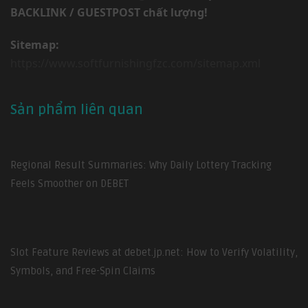
BACKLINK / GUESTPOST chất lượng!
Sitemap:
https://www.softfurnishingfzc.com/sitemap.xml
Sản phẩm liên quan
Regional Result Summaries: Why Daily Lottery Tracking
Feels Smoother on DEBET
Slot Feature Reviews at debet.jp.net: How to Verify Volatility,
Symbols, and Free-Spin Claims