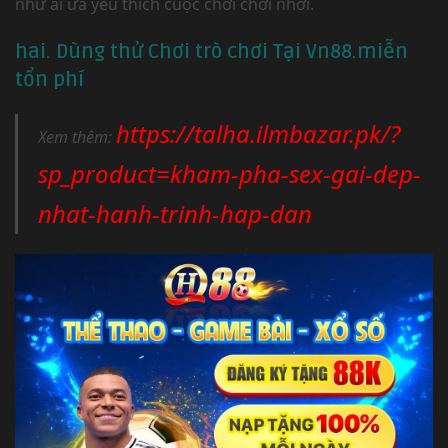
như ai ưa yêu thích cuộc chơi chơi nhởi.
hai. Dùng thử Chơi trò chơi Tại Vn88.miễn
tổn phí
https://talha.ilmbazar.pk/?
Xem thêm:
sp_product=kham-pha-sex-gai-dep-
nhat-hanh-trinh-hap-dan