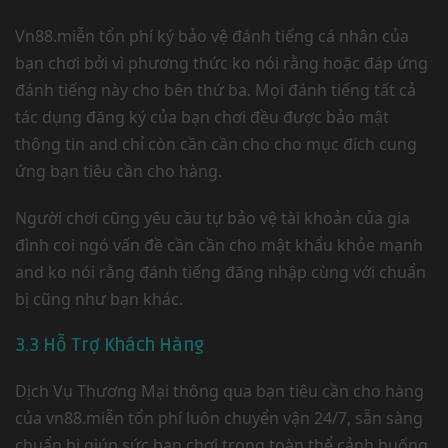
Vn88.miễn tổn phí ký bảo vệ đánh tiếng cá nhân của
bạn chơi bởi vì phương thức ko nói rằng hoặc đáp ứng
đánh tiếng này cho bên thứ ba. Mọi đánh tiếng tất cả
tác dụng đăng ký của bạn chơi đều được bảo mật
thông tin and chỉ còn cần cần cho cho mục đích cung
ứng bạn tiêu cần cho hàng.
Người chơi cũng yêu cầu tự bảo vệ tài khoản của gia
đình coi ngó vấn đề cần cần cho mật khẩu khỏe mạnh
and ko nói rằng đánh tiếng đăng nhập cùng với chuẩn
bị cũng như bạn khác.
3.3 Hỗ Trợ Khách Hàng
Dịch Vụ Thương Mại thông qua bạn tiêu cần cho hàng
của vn88.miễn tổn phí luôn chuyển vận 24/7, sẵn sàng
chuẩn bị giúp sức bạn chơi trong toàn thể cảnh huống.