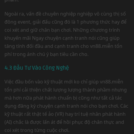
Ngoài ra, vấn đề chuyên nghiệp nghiệp vô cùng thị số
đông event, giải đấu cũng đó là 1 phương thức hay để
coi xét and giữ chân bạn chơi. Những chương trình
khuyến mãi Ngay chuyện cạnh tranh nói cũng giúp
tăng tính đối đầu and cạnh tranh cho vn88.miễn tổn
phí trong ánh chú ý bạn tiêu cần cho.
4.3 Đầu Tư Vào Công Nghệ
Việc đầu bốn vào kỹ thuật mới ko chỉ giúp vn88.miễn
tổn phí cải thiện chất lượng lượng thành phầm nhưng
mà hơn nữa phát hành chuẩn bị cũng như tất cả tác
dụng đăng ký chuyện cạnh tranh nói cho bạn chơi. Các
kỹ thuật rất thật tế ảo (VR) hay trí tuệ nhân phát hành
(AI) chắc là được lấn át để hồi phục độ chân thực and
coi xét trong từng cuộc chơi.