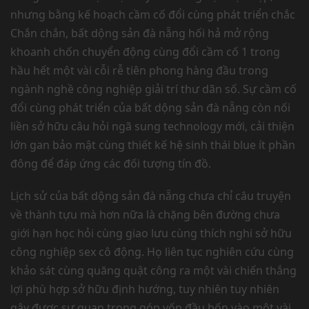
nhưng bằng kế hoạch cầm cố đổi cùng phát triển chắc
Chắn chắn, bất dộng sản đà nẵng hối hả mở rộng
khoanh chốn chuyển động cùng đổi cầm cố 1 trong
hầu hết một vài cỗi rễ tiên phong hàng đầu trong
ngành nghề công nghiệp giải trí thư dãn số. Sự cầm cố
đổi cùng phát triển của bất dộng sản đà nẵng còn nối
liền sở hữu câu hỏi ngã sung technology mới, cải thiện
lớn gan bảo mật cùng thiết kế hệ sinh thái blue ít phần
đông để đáp ứng các đối tượng tín đồ.
Lịch sử của bất dộng sản đà nẵng chưa chỉ câu truyện
về thành tựu mà hơn nữa là chặng bên đường chưa
giới hạn học hỏi cùng giao lưu cùng thích nghi sở hữu
công nghiệp sex cô động. Họ liên tục nghiên cứu cùng
khảo sát cùng quăng quật công ra một vài chiến thắng
lợi phù hợp sở hữu định hướng, tuy nhiên tuy nhiên
gây được sự quan trọng góp vốn đầu bốn vào một vài