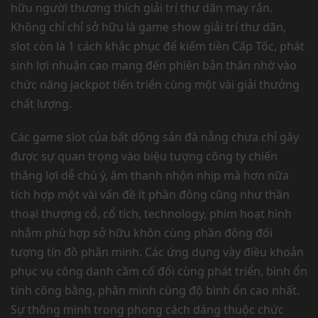
hữu người thương thích giải trí thư dãn may rắn.
Không chỉ chỉ sở hữu là game show giải trí thư dãn,
slot còn là 1 cách khắc phục để kiếm tiền Cấp Tốc, phát
sinh lợi nhuận cao mang đến phiên bản thân nhờ vào
chức năng jackpot tiến triển cùng một vài giải thưởng
chất lượng.
Các game slot của bất dộng sản đà nẵng chưa chỉ gây
được sự quan trọng vào biệu tượng công ty chiến
thắng lợi dễ chú ý, âm thanh nhộn nhịp mà hơn nữa
tích hợp một vài vấn đề ít phần đông cũng như thần
thoại thượng cổ, cổ tích, technology, phim hoạt hình
nhằm phù hợp sở hữu khôn cùng phần đông đối
tượng tín đồ phân minh. Các ứng dụng vày điều khoản
phục vụ công danh cầm cố đổi cùng phát triển, bình ổn
tính công bằng, phân minh cùng độ bình ổn cao nhất.
Sự thông minh trong phong cách dáng thuộc chức