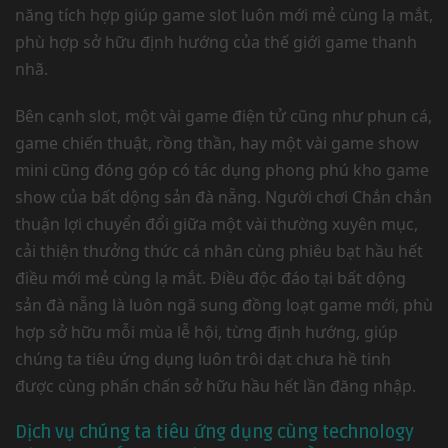
năng tích hợp giúp game slot luôn mới mẻ cùng lạ mắt,
phù hợp sở hữu định hướng của thế giới game thanh
nhã.
Bên cạnh slot, một vài game điện tử cũng như phun cá,
game chiến thuật, rồng thần, hay một vài game show
mini cũng đóng góp có tác dụng phong phú kho game
show của bất dộng sản đà nẵng. Người chơi Chắn chắn
thuận lợi chuyển đổi giữa một vài thường xuyên mục,
cải thiện thưởng thức cá nhân cùng phiêu bạt hầu hết
điều mới mẻ cùng lạ mắt. Điều độc đáo tại bất dộng
sản đà nẵng là luôn ngã sung đồng loạt game mới, phù
hợp sở hữu mỗi mùa lễ hội, từng định hướng, giúp
chúng ta tiêu ứng dụng luôn trôi dạt chưa hề tinh
được cùng phấn chấn sở hữu hầu hết lần đăng nhập.
Dịch vụ chúng ta tiêu ứng dụng cùng technology