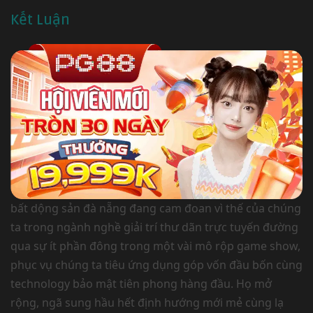
Kết Luận
bất dộng sản đà nẵng đang cam đoan vì thế của chúng
ta trong ngành nghề giải trí thư dãn trực tuyến đường
qua sự ít phần đông trong một vài mô rộp game show,
phục vụ chúng ta tiêu ứng dụng góp vốn đầu bốn cùng
technology bảo mật tiên phong hàng đầu. Họ mở
rộng, ngã sung hầu hết định hướng mới mẻ cùng lạ