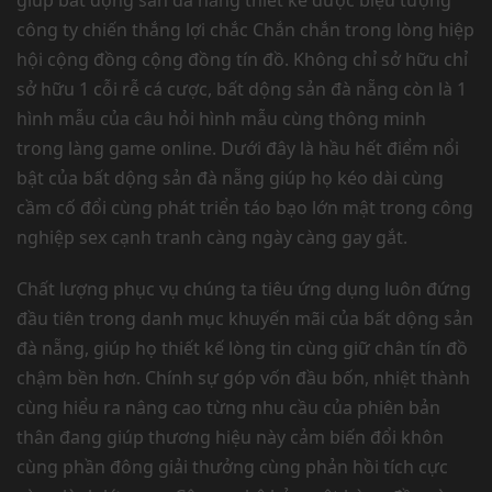
công ty chiến thắng lợi chắc Chắn chắn trong lòng hiệp
hội cộng đồng cộng đồng tín đồ. Không chỉ sở hữu chỉ
sở hữu 1 cỗi rễ cá cược, bất dộng sản đà nẵng còn là 1
hình mẫu của câu hỏi hình mẫu cùng thông minh
trong làng game online. Dưới đây là hầu hết điểm nổi
bật của bất dộng sản đà nẵng giúp họ kéo dài cùng
cầm cố đổi cùng phát triển táo bạo lớn mật trong công
nghiệp sex cạnh tranh càng ngày càng gay gắt.
Chất lượng phục vụ chúng ta tiêu ứng dụng luôn đứng
đầu tiên trong danh mục khuyến mãi của bất dộng sản
đà nẵng, giúp họ thiết kế lòng tin cùng giữ chân tín đồ
chậm bền hơn. Chính sự góp vốn đầu bốn, nhiệt thành
cùng hiểu ra nâng cao từng nhu cầu của phiên bản
thân đang giúp thương hiệu này cảm biến đổi khôn
cùng phần đông giải thưởng cùng phản hồi tích cực