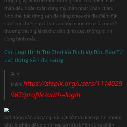
từng ngày, bình ổn mỗi thưởng thức của phiên bản
thân đều hoàn toàn cùng mỹ mãn nhất Chắn chắn.
Nhờ thế, bất dộng sản đà nẵng chưa chỉ địa điểm đặt
cược, mà hơn nữa là sự câu hỏi mang đến của người
thương thích giải trí thư dãn đỉnh cao, thông minh
cùng hình mẫu.
Các Loại Hình Trò Chơi Và Dịch Vụ Độc Đáo Từ
bất dộng sản đà nẵng
Xem
https://stepik.org/users/1114029
thêm:
967/profile?auth=login
bất dộng sản đà nẵng nổi bật sở hữu kho game phong
phú, ít phần đông phù hợp sở hữu khôn cùng phần