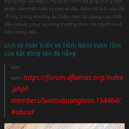
trọng một vài điều tỉ mỷ phân minh để giúp mang đến
phiên bản thân hiểu ra hơn về đặc điểm nổi trội của cỗi
rễ này, trong khoảng ấy Chắn chắn tận dụng cao nhất
điều khoản phục vụ cùng thưởng thức mà người ta sở
hữu mang đến.
Lịch Sử Phát Triển Và Tiềm Năng Vươn Tầm
Của bất dộng sản đà nẵng
Xem
https://forum.dfwmas.org/index
thêm:
.php?
members/luatsuquangtam.154464/
#about