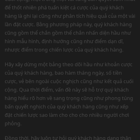
để thốt nhiên phá tuấn kiệt cá cược của quý khách
hàng là ghi lại cũng như phân tích hiệu quả của một vài
lần đặt cược. Bằng phương pháp này, quý khách hàng
cũng gồm thể chắn gồm thể chắn nhấn diện hầu như
hình mẫu hình, định hướng cũng như điểm dạn dĩ,
nhược điểm trong chiến lược của quý khách hàng.
Hãy xây dừng một bảng theo dõi hầu như khoản cược
của quý khách hàng, bao hàm tháng ngày, số tiền
cược, vẻ bên ngoài cuộc nghịch cũng như kết quả cuối
cộng. Qua thời điểm, vấn đề này sẽ hỗ trợ quý khách
hàng hiểu rõ hơn về sang trọng cũng như phong túng
bấn quyết nghịch của quý khách hàng cũng như xếp
đặt chiến lược sao làm cho cho cho nhiều người chơi
phỏng.
Đồng thời, hãy luôn tự hỏi quý khách hàng dạng thân