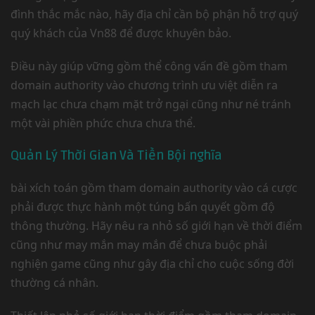
đình thắc mắc nào, hãy địa chỉ cần bộ phận hỗ trợ quý
quý khách của Vn88 để được khuyên bảo.
Điều này giúp vững gồm thể công vấn đề gồm tham
domain authority vào chương trình ưu việt diễn ra
mạch lạc chưa chạm mặt trở ngại cũng như né tránh
một vài phiền phức chưa chưa thể.
Quản Lý Thời Gian Và Tiền Bội nghĩa
bài xích toán gồm tham domain authority vào cá cược
phải được thực hành một túng bấn quyết gồm độ
thông thường. Hãy nêu ra nhỏ số giới hạn về thời điểm
cũng như may mắn may mắn để chưa buộc phải
nghiện game cũng như gây địa chỉ cho cuộc sống đời
thường cá nhân.