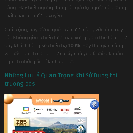
hàng. Hãy biết ngừng đúng lúc giả dụ người nào đang
thất chại lỗ thường xuyên.
Cuối cộng, hãy đừng quên cá cược cùng với tính may
rủi. Không gồm chiến lược nào vững gồm thể hầu như
quý khách hàng sẽ chiến hạ 100%. Hãy thu giãn công
vấn đề nghịch cũng như coi ấy chủ yếu là điều khoản
nghịch nhởi giải trí lành dạn dĩ.
Những Lưu Ý Quan Trọng Khi Sử Dụng thi
truong bds