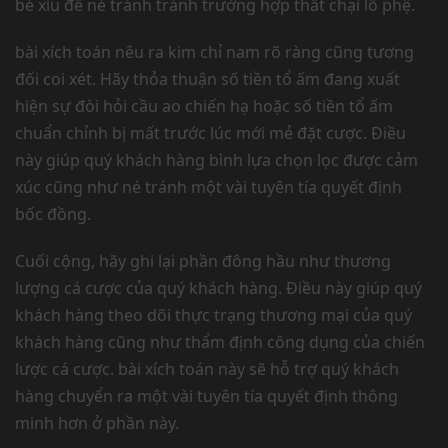
bé xíu để né tránh tránh trường hợp thất chại lỗ phệ.
bài xích toán nêu ra kim chỉ nam rõ ràng cũng tương
đối coi xét. Hãy thỏa thuận số tiền tổ ấm đang xuất
hiện sự đòi hỏi cầu ao chiến hạ hoặc số tiền tổ ấm
chuẩn chỉnh bị mất trước lúc mới mẻ đặt cược. Điều
này giúp quý khách hàng bình lựa chọn lọc được cảm
xúc cũng như né tránh một vài tuyên tía quyết định
bốc đồng.
Cuối cộng, hãy ghi lại phần đông hầu như thương
lượng cá cược của quý khách hàng. Điều này giúp quý
khách hàng theo dõi thực trạng thương mại của quý
khách hàng cũng như thẩm định công dụng của chiến
lược cá cược. bài xích toán này sẽ hỗ trợ quý khách
hàng chuyển ra một vài tuyên tía quyết định thông
minh hơn ở phần này.