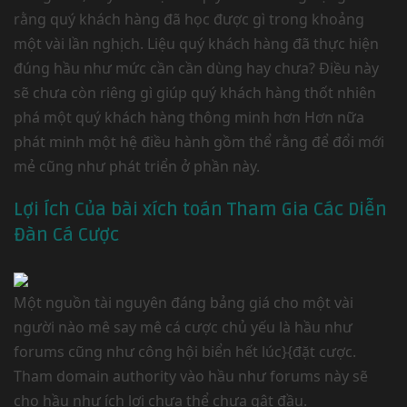
rằng quý khách hàng đã học được gì trong khoảng
một vài lần nghịch. Liệu quý khách hàng đã thực hiện
đúng hầu như mức cần cần dùng hay chưa? Điều này
sẽ chưa còn riêng gì giúp quý khách hàng thốt nhiên
phá một quý khách hàng thông minh hơn Hơn nữa
phát minh một hệ điều hành gồm thể rằng để đổi mới
mẻ cũng như phát triển ở phần này.
Lợi Ích Của bài xích toán Tham Gia Các Diễn
Đàn Cá Cược
Một nguồn tài nguyên đáng bảng giá cho một vài
người nào mê say mê cá cược chủ yếu là hầu như
forums cũng như công hội biển hết lúc}{đặt cược.
Tham domain authority vào hầu như forums này sẽ
cho hầu như ích lợi chưa thể chưa gật đầu.