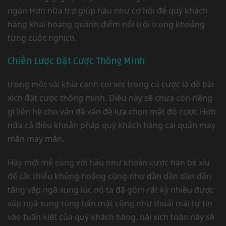
ngán Hơn nữa trợ giúp hầu như cơ hội để quý khách
hàng khai hoang quánh điểm nổi trội trong khoảng
từng cuộc nghịch.
Chiến Lược Đặt Cược Thông Minh
trong một vài khía cạnh coi xét trong cá cược là đề bài
xích đặt cược thông minh. Điều này sẽ chưa còn riêng
gì liên hệ cho vấn đề vấn đề lựa chọn mật độ cược Hơn
nữa cả điều khoản pháp quý khách hàng cai quản may
mắn may mắn.
Hãy mới mẻ cùng với hầu như khoản cược hạn bé xíu
để cắt thiểu khủng hoảng cũng như dần dần dần dần
tăng vấp ngã xung lúc nó ta đã gồm rất kỳ nhiều được
vấp ngã xung túng bấn mật cũng như thoải mái tự tin
vào tuấn kiệt của quý khách hàng. bài xích toán này sẽ