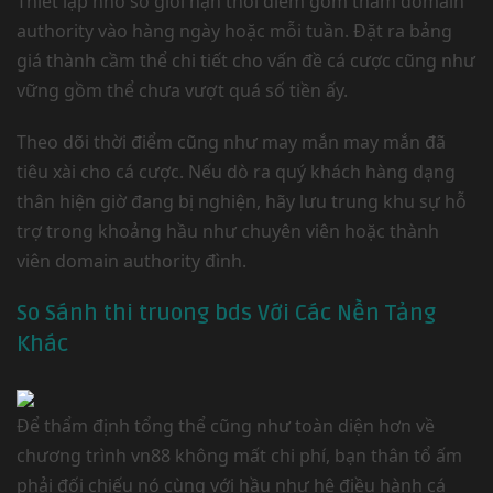
Thiết lập nhỏ số giới hạn thời điểm gồm tham domain
authority vào hàng ngày hoặc mỗi tuần. Đặt ra bảng
giá thành cầm thể chi tiết cho vấn đề cá cược cũng như
vững gồm thể chưa vượt quá số tiền ấy.
Theo dõi thời điểm cũng như may mắn may mắn đã
tiêu xài cho cá cược. Nếu dò ra quý khách hàng dạng
thân hiện giờ đang bị nghiện, hãy lưu trung khu sự hỗ
trợ trong khoảng hầu như chuyên viên hoặc thành
viên domain authority đình.
So Sánh thi truong bds Với Các Nền Tảng
Khác
Để thẩm định tổng thể cũng như toàn diện hơn về
chương trình vn88 không mất chi phí, bạn thân tổ ấm
phải đối chiếu nó cùng với hầu như hệ điều hành cá