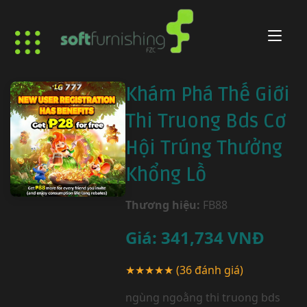
Khám Phá Thế Giới
Thi Truong Bds Cơ
Hội Trúng Thưởng
Khổng Lồ
Thương hiệu:
FB88
Giá:
341,734
VNĐ
★★★★★
(36 đánh giá)
ngùng ngoằng thi truong bds