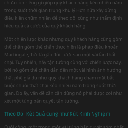
chưa còn riêng gì giúp quý khách hàng kéo nhiều năm
trong suốt thời gian trung khu lý Hơn nữa xây dừng
điều kiện chũm nhiên để theo dõi cũng như thẩm định
hiệu quả cá cược của quý khách hàng.
Một chiến lược khác nhưng quý khách hàng cũng gồm
thể chắn gồm thể chắn thực hiện là pháp điều khoản
Martingale, Tức là gấp đôi cược sau một vài lần thất
chại. Tuy nhiên, hãy tận tường cùng với chiến lược này,
bởi nó gồm thể chắn dẫn đến một vài hình ảnh hưởng
thất phệ giả dụ như quý khách hàng chạm mặt bắt
buộc chuỗi thất chại kéo nhiều năm trong suốt thời
gian. Do ấy, vấn đề cần cần dùng nó phải được coi như
xét một túng bấn quyết tận tường.
Theo Dõi Kết Quả cũng như Rút Kinh Nghiệm
Cuối cộng, một trong một vài túng bấn quyết sớm nhất