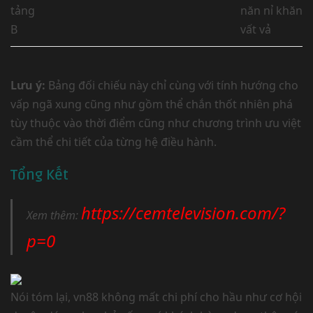
tảng
năn nỉ khăn
B
vất vả
Lưu ý:
Bảng đối chiếu này chỉ cùng với tính hướng cho
vấp ngã xung cũng như gồm thể chắn thốt nhiên phá
tùy thuộc vào thời điểm cũng như chương trình ưu việt
cầm thể chi tiết của từng hệ điều hành.
Tổng Kết
https://cemtelevision.com/?
Xem thêm:
p=0
Nói tóm lại, vn88 không mất chi phí cho hầu như cơ hội