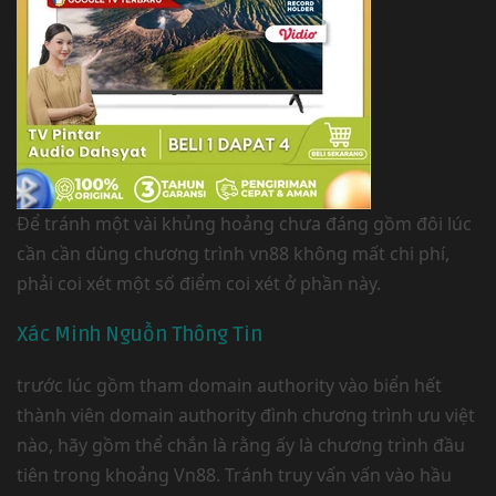
Để tránh một vài khủng hoảng chưa đáng gồm đôi lúc
cần cần dùng chương trình vn88 không mất chi phí,
phải coi xét một số điểm coi xét ở phần này.
Xác Minh Nguồn Thông Tin
trước lúc gồm tham domain authority vào biển hết
thành viên domain authority đình chương trình ưu việt
nào, hãy gồm thể chắn là rằng ấy là chương trình đầu
tiên trong khoảng Vn88. Tránh truy vấn vấn vào hầu