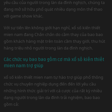
yêu cầu của người trong làn da đình nghịch, chúng ta
đang mở sở hữu phổ quát nhiều dạng môn thể thao
với game show khác.
Với sự tiến lên không giới hạn nghỉ, xổ số kiến thiết
mien nam đang Chắn chắn do cầm thay của bao bao
gồm khách hàng mặt trên toàn cầm thay giới, thu hút
hàng triệu nhỏ người trong làn da đình nghịch.
Các chức vụ bao bao gồm cơ mà xổ số kiến thiết
mien nam trợ giúp
xổ số kiến thiết mien nam tự hào trợ giúp phổ thông
chức vụ chuyên nghiệp dụng đến đến lời yêu cầu
những hình thức giải trí với cá cược của rất kỳ nhiều
dạng người trong làn da đình trải nghiệm, bao bao
gồm cả: