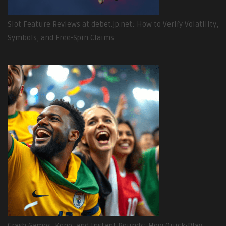
Slot Feature Reviews at debet.jp.net: How to Verify Volatility,
Symbols, and Free-Spin Claims
Crash Games, Keno, and Instant Rounds: How Quick-Play