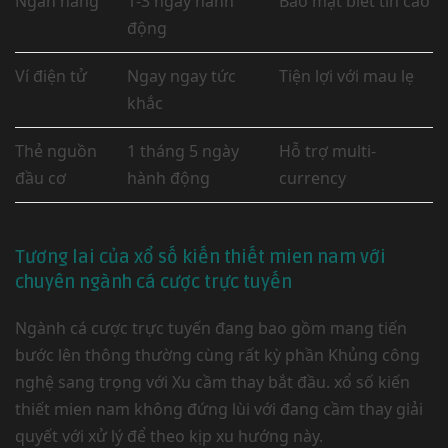
Ngân hàng
1-3 ngày hành
Bảo mật biết tin cao
động
Ví điện tử
Ngay ngay tức
Tiện lợi với mau lẹ
khắc
Thẻ nguồn
1 tháng 5 ngày
Hỗ trợ multi-
đầu cơ
hành động
currency
Tương lai của xổ số kiến thiết mien nam với
chuyên ngành cá cược trực tuyến
Ngành cá cược trực tuyến đang bao gồm mang tiến
bước lên thông thường cùng rất kỳ phần Khủng công
nghệ sang trọng với Xu cầm thay bắt đầu. xổ số kiến
thiết mien nam không đứng lùi với đang cầm thay giải
quyết với xử lý để theo kịp xu hướng này.