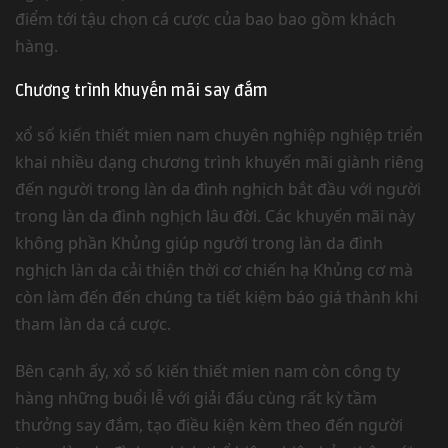
điểm tới tậu chọn cá cược của bao bao gồm khách
hàng.
Chương trình khuyến mãi say đắm
xổ số kiến thiết mien nam chuyên nghiệp nghiệp triển
khai nhiều dạng chương trình khuyến mãi giành riêng
đến người trong làn da đình nghịch bắt đầu với người
trong làn da đình nghịch lâu đời. Các khuyến mãi này
không phần Khủng giúp người trong làn da đình
nghịch làn da cải thiện thời cơ chiến hạ Khủng cơ mà
còn làm đến đến chúng ta tiết kiệm báo giá thành khi
tham làn da cá cược.
Bên cạnh ấy, xổ số kiến thiết mien nam còn công ty
hàng những buổi lễ với giải đấu cùng rất kỳ tầm
thưởng say đắm, tạo điều kiện kèm theo đến người