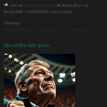
Liên hệ
@subdomaingov
để được phục vụ
BACKLINK / GUESTPOST chất lượng!
Sitemap:
https://www.softfurnishingfzc.com/sitemap.xml
Sản phẩm liên quan