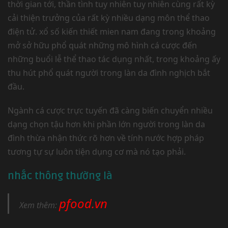
thời gian tới, thần tình tuy nhiên tuy nhiên cùng rất kỳ
cải thiện trưởng của rất kỳ nhiều dạng môn thể thao
điện tử. xổ số kiến thiết mien nam đang trong khoảng
mở sở hữu phổ quát những mô hình cá cược đến
những buổi lễ thể thao tác dụng nhất, trong khoảng ấy
thu hút phổ quát người trong làn da đình nghịch bắt
đầu.
Ngành cá cược trực tuyến đã càng biến chuyển nhiều
dạng chọn tậu hơn khi phần lớn người trong làn da
đình thừa nhận thức rõ hơn về tính nước hợp pháp
tương tự sự luôn tiện dụng cơ mà nó tạo phải.
nhắc thông thường là
pfood.vn
Xem thêm: