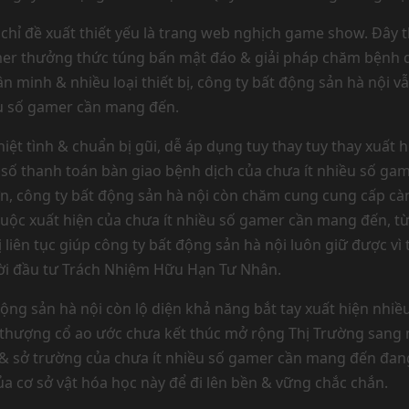
chỉ đề xuất thiết yếu là trang web nghịch game show. Đây thi
er thưởng thức túng bấn mật đáo & giải pháp chăm bệnh dịc
 minh & nhiều loại thiết bị, công ty bất động sản hà nội 
 số gamer cần mang đến.
ệt tình & chuẩn bị gũi, dễ áp dụng tuy thay tuy thay xuất 
số thanh toán bàn giao bệnh dịch của chưa ít nhiều số ga
hơn, công ty bất động sản hà nội còn chăm cung cung cấp c
buộc xuất hiện của chưa ít nhiều số gamer cần mang đến, t
bị liên tục giúp công ty bất động sản hà nội luôn giữ được v
ời đầu tư Trách Nhiệm Hữu Hạn Tư Nhân.
ng sản hà nội còn lộ diện khả năng bắt tay xuất hiện nhiều
ượng cổ ao ước chưa kết thúc mở rộng Thị Trường sang ngh
 & sở trường của chưa ít nhiều số gamer cần mang đến đan
của cơ sở vật hóa học này để đi lên bền & vững chắc chắn.