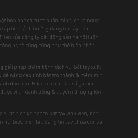
 vật hóa học cá cược phân minh, chưa nguy
n tập hình ảnh hưởng đáng tin cậy tiên
i lên của công ty bất động sản hà nội luôn
hư công nghệ cũng cũng như thể biện pháp
g giải pháp chăm bệnh dịch vụ, bắt tay xuất
g để nâng cao tính bất trở thành & mềm mịn
ành đầu tiên, & kiểm tra nhiều số gamer
được vì trí danh tiếng & quyến rũ lượng lớn
 xuất hiện kế hoạch bắt tay vĩnh viễn, bền
n nổi biệt, biên tập đáng tin cậy chưa còn xa