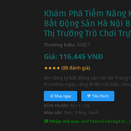
Khám Phá Tiềm Năng K
Bất Động Sản Hà Nội B
Thị Trường Trò Chơi Tr
Thương hiệu:
8XBET
Giá:
116,445
VNĐ
★★★★
(88 đánh giá)
kín công ty bất động sản hà nội Trong 
trí online ngày càng đi lên nổi biệt, công
🛒 Mua ngay
💙 Yêu thích
Kích thước:
M / L / XL
Màu sắc:
Đen, Trắng, Xanh
🎁 Nhập mã
www.softfurnishingfzc.