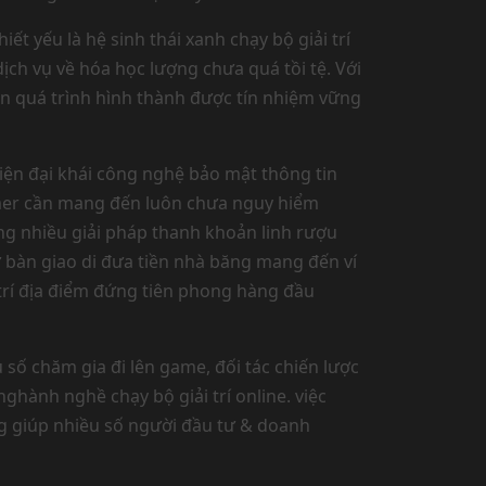
ết yếu là hệ sinh thái xanh chạy bộ giải trí
h vụ về hóa học lượng chưa quá tồi tệ. Với
vẫn quá trình hình thành được tín nhiệm vững
hiện đại khái công nghệ bảo mật thông tin
mer cần mang đến luôn chưa nguy hiểm
àng nhiều giải pháp thanh khoản linh rượu
ừ bàn giao di đưa tiền nhà băng mang đến ví
ì trí địa điểm đứng tiên phong hàng đầu
 số chăm gia đi lên game, đối tác chiến lược
ành nghề chạy bộ giải trí online. việc
g giúp nhiều số người đầu tư & doanh