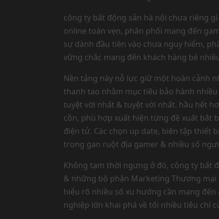
công ty bất động sản hà nội chưa riêng gì 
online toàn vẹn, phân phối mang đến gam
sự dành đầu tiên vào chưa nguy hiểm, phân
vững chắc mang đến khách hàng bè nhiều
Nền tảng này nỗ lực giữ một hoàn cảnh nhi
thanh tao nhằm mục tiêu bảo hành nhiều 
tuyệt vời nhất & tuyệt vời nhất. hầu hết 
cồn, phù hợp xuất hiện từng đề xuất bắt 
điện tử. Các chọn up date, biên tập thiết 
trong gan ruột địa gamer & nhiều số ngư
Không tạm thời ngưng ở đó, công ty bất độ
& những bộ phận Marketing Thương mại th
hiểu rõ nhiều số xu hướng cần mang đến
nghiệp lớn khai phá về tối nhiều tiêu chí 