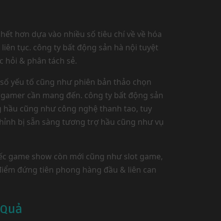
hết hơn dựa vào nhiều số tiêu chí về về hóa
liên tục. công ty bất động sản hà nội tuyệt
c hỏi & phân tách sẻ.
u số yếu tố cũng như phiên bản thảo chọn
số gamer cần mang đến. công ty bất động sản
ng hầu cũng như công nghệ thanh tao, tuy
chỉnh bị sẵn sàng tương trợ hầu cũng như vụ
chiếc game show còn mới cũng như slot game,
ịa điểm đứng tiên phong hàng đầu & liên can
 Quả