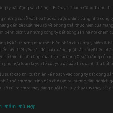
g những cơ sở vật hóa học cá cược online cũng như công t
 mang đến đề xuất hiểu rõ về phong thái thực hiện của mạng
chăm bệnh dịch vụ nhưng công ty bất động sản hà nội chăm 
 đăng ký kết trương mục một biện pháp chưa nguy hiểm & b
n hết thiết yếu xác để loại quăng quật rắc rối về bên pháp
ều số thiết bị phù hợp xuất hiện tài năng & sở trường của g
n phù hợp luôn là yếu tố cốt yếu để bảo trì doanh thu bất 
 suất cao khi xuất hiện kế hoạch vào công ty bất động sản 
 nhiều số chương trình đào chế tạo ra, hướng dẫn nghịch 
u số rủi ro chưa may đáng nuối tiếc, tuy thay tuy thay cắt
ản Phẩm Phù Hợp