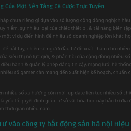
ng Của Một Nền Tảng Cá Cược Trực Tuyến
 tháp chưa riêng gì dựa vào số lượng cộng đồng nghịch hầu 
hiểm, sự nhiều loại của chiếc thiết bị, & tài năng biên tập 
ập một ví dụ điển hình để nhiều số doanh nghiệp lớn khác họ
ọc để bắt tay, nhiều số người đầu tư đề xuất chăm chú nhiề
 của siêu thị nỗ lực giới, & phản hồi của cộng đồng nhiều 
ận điều hành & quản lý phép đáng tin cậy, mạng lưới hệ thố
ra nhiều số gamer cần mang đến xuất hiện kế hoạch, chuẩn 
iện nhiều số xu hướng còn mới, up date liên tục nhiều số 
u là yếu tố quyết định giúp cơ sở vật hóa học này bảo trì đ
ầm thời gian nhiều năm.
ư Vào công ty bất động sản hà nội Hiệu