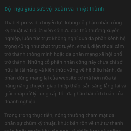
Đội ngũ giúp sức vội xoàn và nhiệt thành
Thabet.press di chuyển lực lượng cỗ phận nhân công
kỹ thuật và trả lời viên sở hữu đặc thù thường xuyên
nghiệp, luôn túc trực không nghỉ qua đa phần kênh hệ
trọng cũng như chat trực tuyến, email, điện thoại cảm
trở thành thông minh hoặc đa phần mạng xã hội phổ
trở thành. Những cỗ phận nhân công này chưa chỉ sở
hữu là tài năng và kiến thức vững về hệ điều hành, đa
phần dùng mang lại của website cơ mà hơn nữa tài
năng năng chuyển giao thiệp thấp, sẵn sàng lắng tai và
giải pháp xử lý cung cấp tốc đa phần bài xích toán của
doanh nghiệp.
Trong trong thực tiễn, nóng thường chạm mặt đa
phần sự chũm kỹ thuật, khúc bận rộn về thứ tự thanh
toán hoặc muốn khuyến nghị về chiến lược cá online