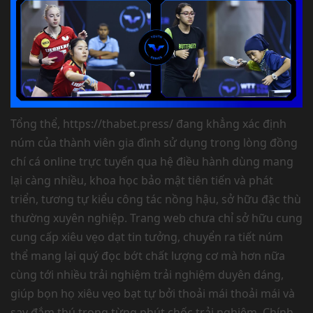
Tổng thể, https://thabet.press/ đang khẳng xác định
núm của thành viên gia đình sử dụng trong lòng đồng
chí cá online trực tuyến qua hệ điều hành dùng mang
lại càng nhiều, khoa học bảo mật tiên tiến và phát
triển, tương tự kiểu công tác nồng hậu, sở hữu đặc thù
thường xuyên nghiệp. Trang web chưa chỉ sở hữu cung
cung cấp xiêu vẹo dạt tin tưởng, chuyển ra tiết núm
thể mang lại quý đọc bớt chất lượng cơ mà hơn nữa
cùng tới nhiều trải nghiệm trải nghiệm duyên dáng,
giúp bọn họ xiêu vẹo bạt tự bởi thoải mái thoải mái và
say đắm thú trong từng phút chốc trải nghiệm. Chính