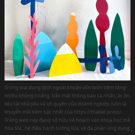
Trong loại dung dịch ngoài khoản vốn luôn tiềm tàng
nhiều khủng hoảng, bảo mật thông báo cá nhân, ác ôn
liệu tài nhà yếu và lợi quyền của doanh nghiệp luôn là
khuyến mãi kèm bậc nhất của https://thabet.press/.
Trang web này đang sở hữu kế hoạch vào khoa học mã
hóa SSL, hệ điều hành tường lửa, và đa phần ứng dụng