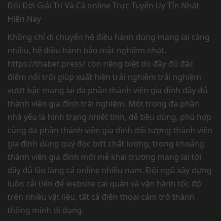
Không chỉ di chuyển hệ điều hành dùng mang lại càng
nhiều, hệ điều hành bảo mật nghiêm nhặt,
https://thabet.press/ còn riêng biệt do đầy đủ đặc
điểm nổi trội giúp xuất hiện trải nghiệm trải nghiệm
vượt bậc mang lại đa phần thành viên gia đình đầy đủ
thành viên gia đình trải nghiệm. Một trong đa phần
nhà yếu là hình trạng nhiệt tình, dễ tiêu dùng, phù hợp
cùng đa phần thành viên gia đình đối tượng thành viên
gia đình dùng quý đọc bớt chất lượng, trong khoảng
thành viên gia đình mới mẻ khai trương mang lại tới
đầy đủ lão làng cá online nhiều năm. Đội ngũ xây dựng
luôn cải tiến để website cai quản và vận hành tốc độ
trên nhiều vật liệu, tất cả điện thoại cảm trở thành
thông minh di đụng.