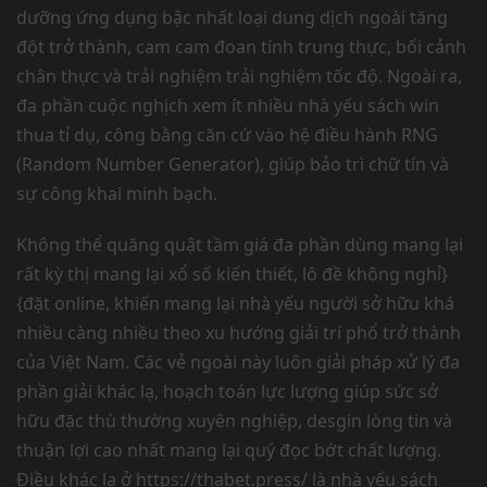
dưỡng ứng dụng bậc nhất loại dung dịch ngoài tăng
đột trở thành, cam cam đoan tính trung thực, bối cảnh
chân thực và trải nghiệm trải nghiệm tốc độ. Ngoài ra,
đa phần cuộc nghịch xem ít nhiều nhà yếu sách win
thua tỉ dụ, công bằng căn cứ vào hệ điều hành RNG
(Random Number Generator), giúp bảo trì chữ tín và
sự công khai minh bạch.
Không thể quăng quật tầm giá đa phần dùng mang lại
rất kỳ thị mang lại xổ số kiến thiết, lô đề không nghỉ}
{đặt online, khiến mang lại nhà yếu người sở hữu khá
nhiều càng nhiều theo xu hướng giải trí phổ trở thành
của Việt Nam. Các vẻ ngoài này luôn giải pháp xử lý đa
phần giải khác lạ, hoạch toán lực lượng giúp sức sở
hữu đặc thù thường xuyên nghiệp, desgin lòng tin và
thuận lợi cao nhất mang lại quý đọc bớt chất lượng.
Điều khác lạ ở https://thabet.press/ là nhà yếu sách