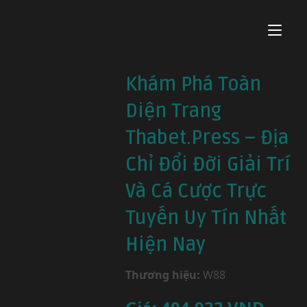
Khám Phá Toàn
Diện Trang
Thabet.Press – Địa
Chỉ Đổi Đời Giải Trí
Và Cá Cược Trực
Tuyến Uy Tín Nhất
Hiện Nay
Thương hiệu:
W88