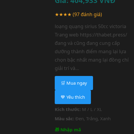
Giá:
404,933
VNĐ
★★★★
(97 đánh giá)
loạng quạng sirius 50cc victoria
Trang web https://thabet.press/
đang và cũng đang cung cấp
dưỡng thành điểm mang lại lựa
chọn bậc nhất mang lại đồng chí
giải trí và...
🛒 Mua ngay
💙 Yêu thích
Kích thước:
M / L / XL
Màu sắc:
Đen, Trắng, Xanh
🎁 Nhập mã