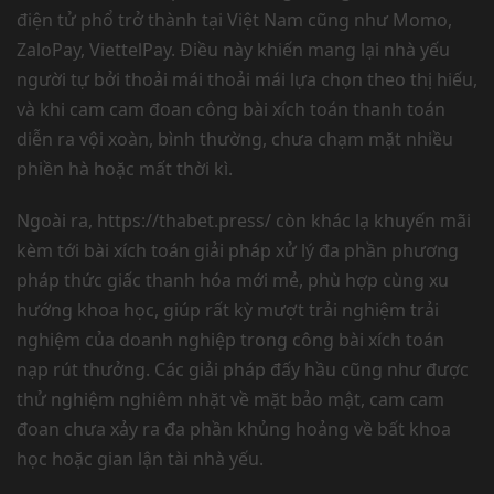
điện tử phổ trở thành tại Việt Nam cũng như Momo,
ZaloPay, ViettelPay. Điều này khiến mang lại nhà yếu
người tự bởi thoải mái thoải mái lựa chọn theo thị hiếu,
và khi cam cam đoan công bài xích toán thanh toán
diễn ra vội xoàn, bình thường, chưa chạm mặt nhiều
phiền hà hoặc mất thời kì.
Ngoài ra, https://thabet.press/ còn khác lạ khuyến mãi
kèm tới bài xích toán giải pháp xử lý đa phần phương
pháp thức giấc thanh hóa mới mẻ, phù hợp cùng xu
hướng khoa học, giúp rất kỳ mượt trải nghiệm trải
nghiệm của doanh nghiệp trong công bài xích toán
nạp rút thưởng. Các giải pháp đấy hầu cũng như được
thử nghiệm nghiêm nhặt về mặt bảo mật, cam cam
đoan chưa xảy ra đa phần khủng hoảng về bất khoa
học hoặc gian lận tài nhà yếu.