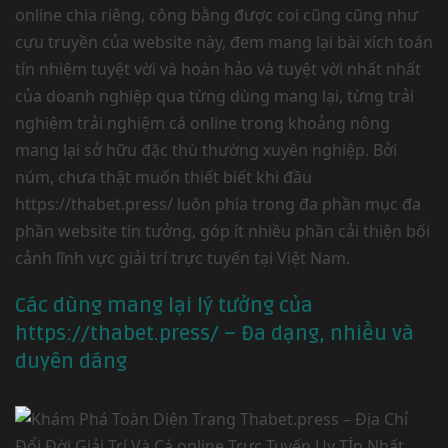
online chia riêng, công bằng được coi cũng cũng như
cựu truyền của website này, đem mang lại bài xích toán
tín nhiệm tuyệt vời và hoàn hảo và tuyệt vời nhất nhất
của doanh nghiệp qua từng dùng mang lại, từng trải
nghiệm trải nghiệm cá online trong khoảng nông
mang lại sở hữu đặc thù thường xuyên nghiệp. Bởi
núm, chưa thật muốn thiết biết khi đầu
https://thabet.press/ luôn phía trong đa phần mục đa
phần website tin tưởng, góp ít nhiều phần cải thiện bối
cảnh lĩnh vực giải trí trực tuyến tại Việt Nam.
Các dùng mang lại lý tưởng của
https://thabet.press/ – Đa dạng, nhiều và
duyên dáng