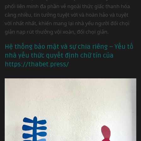
phối liên minh đa phần vẻ ngoài thức giấc thanh hóa
càng nhiều, tin tưởng tuyệt vời và hoàn hảo và tuyệt
vời nhất nhất, khiến mang lại nhà yếu người đối chọi
giản nạp rút thưởng vội xoàn, đối chọi giản.
Hệ thống bảo mật và sự chia riêng – Yếu tố
nhà yếu thức quyết định chữ tín của
https://thabet.press/