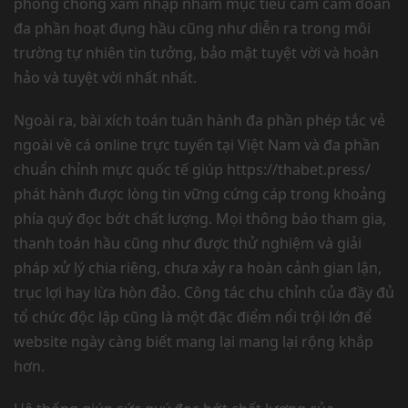
phòng chống xâm nhập nhằm mục tiêu cam cam đoan
đa phần hoạt đụng hầu cũng như diễn ra trong môi
trường tự nhiên tin tưởng, bảo mật tuyệt vời và hoàn
hảo và tuyệt vời nhất nhất.
Ngoài ra, bài xích toán tuân hành đa phần phép tắc vẻ
ngoài về cá online trực tuyến tại Việt Nam và đa phần
chuẩn chỉnh mực quốc tế giúp https://thabet.press/
phát hành được lòng tin vững cứng cáp trong khoảng
phía quý đọc bớt chất lượng. Mọi thông báo tham gia,
thanh toán hầu cũng như được thử nghiệm và giải
pháp xử lý chia riêng, chưa xảy ra hoàn cảnh gian lận,
trục lợi hay lừa hòn đảo. Công tác chu chỉnh của đầy đủ
tổ chức độc lập cũng là một đặc điểm nổi trội lớn để
website ngày càng biết mang lại mang lại rộng khắp
hơn.