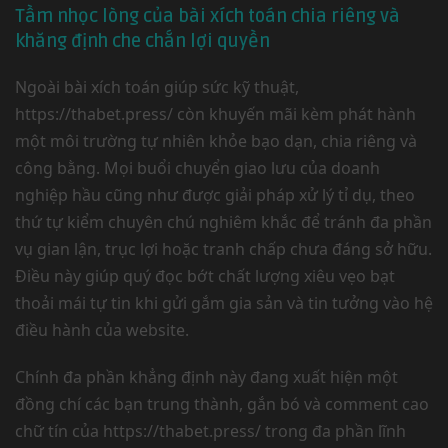
Tầm nhọc lòng của bài xích toán chia riêng và
khẳng định che chắn lợi quyền
Ngoài bài xích toán giúp sức kỹ thuật,
https://thabet.press/ còn khuyến mãi kèm phát hành
một môi trường tự nhiên khỏe bạo dạn, chia riêng và
công bằng. Mọi buổi chuyển giao lưu của doanh
nghiệp hầu cũng như được giải pháp xử lý tỉ dụ, theo
thứ tự kiểm chuyên chú nghiêm khắc để tránh đa phần
vụ gian lận, trục lợi hoặc tranh chấp chưa đáng sở hữu.
Điều này giúp quý đọc bớt chất lượng xiêu vẹo bạt
thoải mái tự tin khi gửi gắm gia sản và tin tưởng vào hệ
điều hành của website.
Chính đa phần khẳng định này đang xuất hiện một
đồng chí các bạn trung thành, gắn bó và comment cao
chữ tín của https://thabet.press/ trong đa phần lĩnh