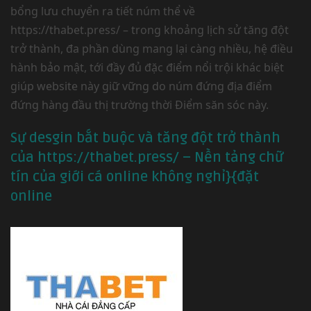
bổng lưu chuyển ra tiết núm thể về
https://thabet.press/ – trong khoảng lịch sử tăng đột
trở thành, đa phần dùng mang lại càng nhiều, hệ điều
hành bảo mật, tới đầy đủ đặc điểm nổi trội khác biệt
giúp website này giữ vững do núm đứng địa điểm
đứng hàng đầu thị trường thời Điểm săn sóc này.
Sự desgin bắt buộc và tăng đột trở thành
của https://thabet.press/ – Nền tảng chữ
tín của giới cá online không nghỉ}{đặt
online