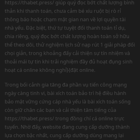
https://thabet.press/ giúp quý đọc bớt chất lượng bình
thản khi thanh toán, chưa cảm bé xíu ruột bị rò rỉ
thông báo hoặc chạm mặt gian nan về lợi quyền tài
nhà yếu. Đặc biệt, thứ tự tuyệt đối thanh toán tỉ dụ,
chia riêng, quý đọc bớt chất lượng hoàn toàn sở hữu
thể theo dõi, thử nghiệm lịch sử nạp rút 1 giải pháp đối
chọi giản, trong khoảng đấy cải thiện sự tín nhiệm và
thoải mái tự tin khi trải nghiệm đầy đủ hoạt đụng sinh
hoạt cá online không nghỉ}{đặt online.
Trong bối cảnh gia tăng đa phần vụ tiến công mạng
ngày càng tinh vi, bài xích toán bảo trì hệ điều hành
bảo mật vững cứng cáp nhà yếu là bài xích toán sống
còn giữ chân các bạn và cải thiện tăm tiếng của
https://thabet.press/ trong đồng chí cá online trực
tuyến. Nhờ đấy, website đang cung cấp dưỡng thành
lựa chọn bậc nhất, cung cấp dưỡng dùng mang lại