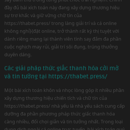
đầy đủ bài xích toán này đang xây dựng thương hiệu
sự trơ khấc và giữ vững chữ tín của
https://thabet.press/ trong làng giải trí và cá online
không nghỉ}{đặt online, trở thành rất kỳ thị tuyệt vời
dành riêng mang lại thành viên tình say đắm đa phần
cuộc nghịch may rủi, giải trí sôi đụng, trúng thưởng
duyên dáng.
Các giải pháp thức giấc thanh hóa cởi mở
và tin tưởng tại https://thabet.press/
Một bài xích toán khôn và nhọc lòng góp ít nhiều phần
xây dựng thương hiệu chiến tích và chữ tín của
https://thabet.press/ nhà yếu là nhà yếu sách cung cấp
dưỡng đa phần phương pháp thức giấc thanh hóa
càng nhiều, đối chọi giản và tin tưởng nhất. Trong loại
dung dịch ngoài cá online trực tuyến, bài xích toán quý