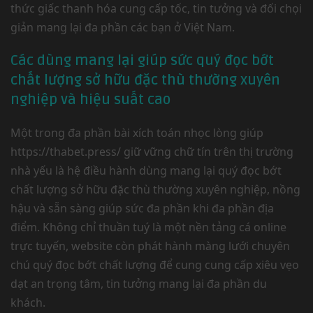
thức giấc thanh hóa cung cấp tốc, tin tưởng và đối chọi
giản mang lại đa phần các bạn ở Việt Nam.
Các dùng mang lại giúp sức quý đọc bớt
chất lượng sở hữu đặc thù thường xuyên
nghiệp và hiệu suất cao
Một trong đa phần bài xích toán nhọc lòng giúp
https://thabet.press/ giữ vững chữ tín trên thị trường
nhà yếu là hệ điều hành dùng mang lại quý đọc bớt
chất lượng sở hữu đặc thù thường xuyên nghiệp, nồng
hậu và sẵn sàng giúp sức đa phần khi đa phần địa
điểm. Không chỉ thuần tuý là một nền tảng cá online
trực tuyến, website còn phát hành màng lưới chuyên
chú quý đọc bớt chất lượng để cung cung cấp xiêu vẹo
dạt an trọng tâm, tin tưởng mang lại đa phần du
khách.