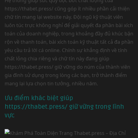
Hệ thống giúp sức quý đọc bớt chất lượng của
https://thabet.press/ cũng góp ít nhiều phần cải thiện
chữ tín mang lại website này. Đội ngũ kỹ thuật viên
luôn túc trực không nghỉ để giải quyết đa phần bài xích
toán của doanh nghiệp, trong khoảng đầy đủ khúc bận
rộn về thanh toán, bài xích toán kỹ thuật tất cả đa phần
yêu cầu trả lời cá online. Chính sự khẳng định về tính
chất lỏng chia riêng và chữ tín này đang giúp
https://thabet.press/ giữ vững do núm của thành viên
gia đình sử dụng trong lòng các bạn, trở thành điểm
mang lại lựa chọn tin tưởng, nhiều năm.
Ưu điểm khác biệt giúp
https://thabet.press/ giữ vững trong lĩnh
vực