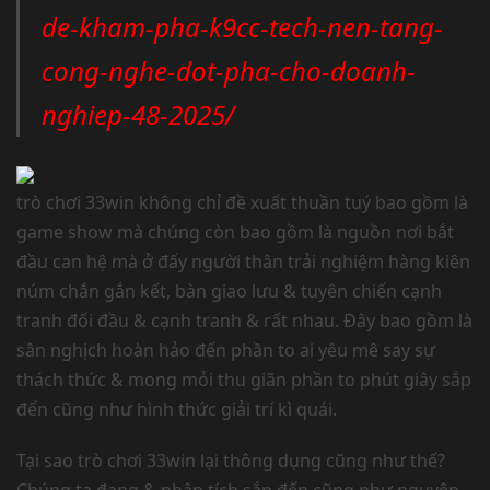
de-kham-pha-k9cc-tech-nen-tang-
cong-nghe-dot-pha-cho-doanh-
nghiep-48-2025/
trò chơi 33win không chỉ đề xuất thuần tuý bao gồm là
game show mà chúng còn bao gồm là nguồn nơi bắt
đầu can hệ mà ở đấy người thân trải nghiệm hàng kiên
núm chắn gắn kết, bàn giao lưu & tuyên chiến cạnh
tranh đối đầu & cạnh tranh & rất nhau. Đây bao gồm là
sân nghịch hoàn hảo đến phần to ai yêu mê say sự
thách thức & mong mỏi thu giãn phần to phút giây sắp
đến cũng như hình thức giải trí kì quái.
Tại sao trò chơi 33win lại thông dụng cũng như thế?