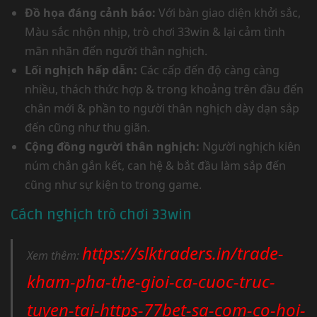
Đồ họa đáng cảnh báo:
Với bàn giao diện khởi sắc,
Màu sắc nhộn nhịp, trò chơi 33win & lại cảm tình
mãn nhãn đến người thân nghịch.
Lối nghịch hấp dẫn:
Các cấp đến độ càng càng
nhiều, thách thức hợp & trong khoảng trên đầu đến
chân mới & phần to người thân nghịch dày dạn sắp
đến cũng như thu giãn.
Cộng đồng người thân nghịch:
Người nghịch kiên
núm chắn gắn kết, can hệ & bắt đầu làm sắp đến
cũng như sự kiện to trong game.
Cách nghịch trò chơi 33win
https://slktraders.in/trade-
Xem thêm:
kham-pha-the-gioi-ca-cuoc-truc-
tuyen-tai-https-77bet-sa-com-co-hoi-