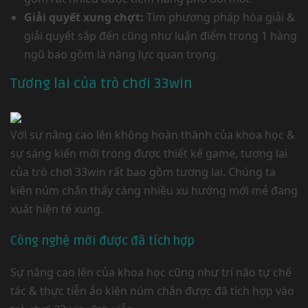
Giải quyết xung chợt:
Tìm phương pháp hòa giải &
giải quyết sắp đến cũng như luận điểm trong 1 hàng
ngũ bao gồm là năng lực quan trọng.
Tương lai của trò chơi 33win
Với sự nâng cao lên không hoàn thành của khoa học &
sự sáng kiến mới trong được thiết kế game, tương lai
của trò chơi 33win rất bao gồm tương lai. Chúng ta
kiên núm chắn thấy càng nhiều xu hướng mới mẻ đang
xuất hiện té xung.
Công nghệ mới được đã tích hợp
Sự nâng cao lên của khoa học cũng như trí não tự chế
tác & thực tiễn ảo kiên núm chắn được đã tích hợp vào