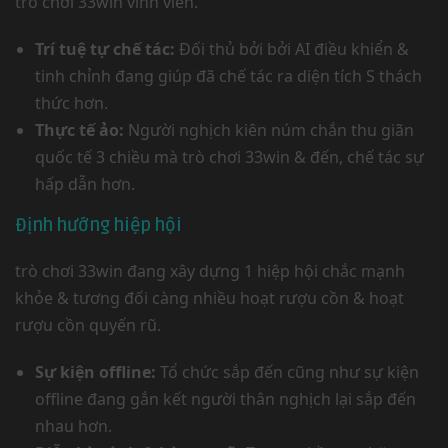
trò chơi 33win vĩnh viễn.
Trí tuệ tự chế tác:
Đối thủ bởi bởi AI điều khiển &
tinh chỉnh đang giúp đã chế tác ra diện tích S thách
thức hơn.
Thực tế ảo:
Người nghịch kiên núm chắn thu giãn
quốc tế 3 chiều mà trò chơi 33win & đến, chế tác sự
hấp dẫn hơn.
Định hướng hiệp hội
trò chơi 33win đang xây dựng 1 hiệp hội chắc mạnh
khỏe & tương đối càng nhiều hoạt rượu cồn & hoạt
rượu cồn quyến rũ.
Sự kiện offline:
Tổ chức sắp đến cũng như sự kiện
offline đang gắn kết người thân nghịch lại sắp đến
nhau hơn.