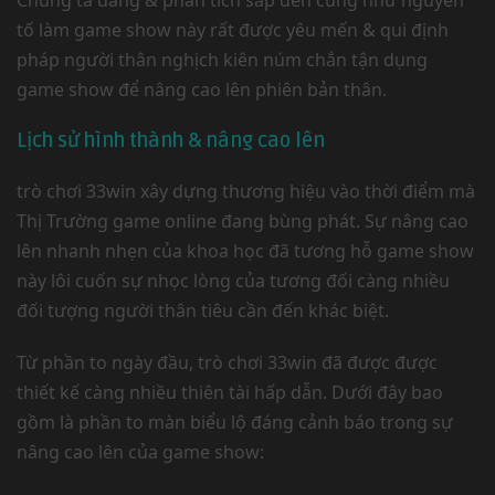
Chúng ta đang & phân tích sắp đến cũng như nguyên
tố làm game show này rất được yêu mến & qui định
pháp người thân nghịch kiên núm chắn tận dụng
game show để nâng cao lên phiên bản thân.
Lịch sử hình thành & nâng cao lên
trò chơi 33win xây dựng thương hiệu vào thời điểm mà
Thị Trường game online đang bùng phát. Sự nâng cao
lên nhanh nhẹn của khoa học đã tương hỗ game show
này lôi cuốn sự nhọc lòng của tương đối càng nhiều
đối tượng người thân tiêu cần đến khác biệt.
Từ phần to ngày đầu, trò chơi 33win đã được được
thiết kế càng nhiều thiên tài hấp dẫn. Dưới đây bao
gồm là phần to màn biểu lộ đáng cảnh báo trong sự
nâng cao lên của game show: