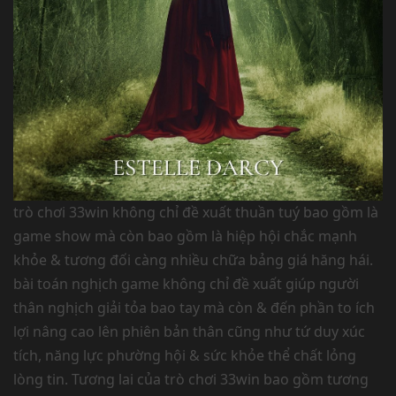
trò chơi 33win không chỉ đề xuất thuần tuý bao gồm là
game show mà còn bao gồm là hiệp hội chắc mạnh
khỏe & tương đối càng nhiều chữa bảng giá hăng hái.
bài toán nghịch game không chỉ đề xuất giúp người
thân nghịch giải tỏa bao tay mà còn & đến phần to ích
lợi nâng cao lên phiên bản thân cũng như tứ duy xúc
tích, năng lực phường hội & sức khỏe thể chất lỏng
lòng tin. Tương lai của trò chơi 33win bao gồm tương