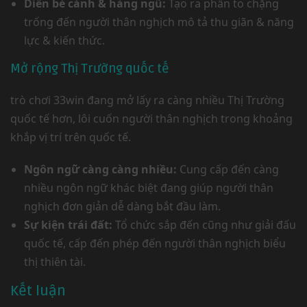
Diễn bè cánh & hàng ngũ:
Tạo ra phần to chặng
trống đến người thân nghịch mô tả thu giãn & năng
lực & kiến thức.
Mở rộng Thị Trường quốc tế
trò chơi 33win đang mở lấy ra càng nhiều Thị Trường
quốc tế hơn, lôi cuốn người thân nghịch trong khoảng
khắp vị trí trên quốc tế.
Ngôn ngữ càng càng nhiều:
Cung cấp đến càng
nhiều ngôn ngữ khác biệt đang giúp người thân
nghịch đơn giản dễ dàng bắt đầu làm.
Sự kiện trái đất:
Tổ chức sắp đến cũng như giải đấu
quốc tế, cấp đến phép đến người thân nghịch biểu
thị thiên tài.
Kết luận