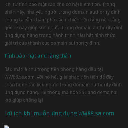
ích, từ tính bảo mật cao cho cơ hội kiếm tiền. Trong
phần này, nhà yếu người trong domain authority đình
chúng ta vẫn khám phá cách khiến nền tảng nền tảng
gốc rễ này giúp sức người trong domain authority đình
ứng dụng hàng trong hành trình hầu hết hình thức
giải trí của thành cục domain authority đình.
Tính bảo mật and lặng thân
Bảo mật là chú trọng tiên phong hàng đầu tại
WW88.sa.com, với hồ hết giải pháp tiên tiến để đậy
chắn hung tàn liệu người trong domain authority đình
ứng dụng hàng. Hệ thống mã hóa SSL and demo hai
lớp giúp chống lại
Lợi ích khi muốn ứng dụng WW88.sa.com