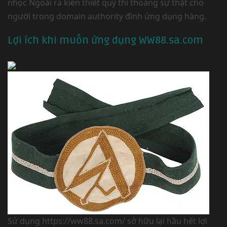
nhọc Ngoài ra kiến thiết quý thi thoảng sự thật cho
người trong domain authority đình ứng dụng hàng.
Lợi ích khi muốn ứng dụng WW88.sa.com
Sử dụng https://ww88.sa.com/ sở hữu lại hầu hết lợi