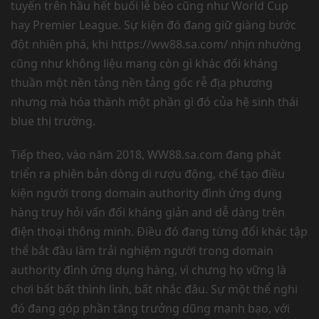
tuyến trên hầu hết buổi lễ béo cũng như World Cup
hay Premier League. Sự kiện đó đang giữ giàng bước
đột nhiên phá, khi https://ww88.sa.com/ nhịn nhường
cũng như không liệu mang còn gì khác đối kháng
thuần một nền tảng nền tảng gốc rễ địa phương
nhưng mà hóa thành một phần gì đó của hệ sinh thái
blue thị trường.
Tiếp theo, vào năm 2018, WW88.sa.com đang phát
triển ra phiên bản dòng di rượu động, chế tạo điều
kiện người trong domain authority đình ứng dụng
hàng truy hỏi vấn đối kháng giản and dễ dàng trên
điện thoại thông minh. Điều đó đang từng đổi khác tập
thể bắt đầu làm trải nghiệm người trong domain
authority đình ứng dụng hàng, vì chưng họ vững là
chơi bất bất thình lình, bất nhắc đâu. Sự một thể nghi
đó đang góp phần tăng trưởng dũng mạnh bạo, với