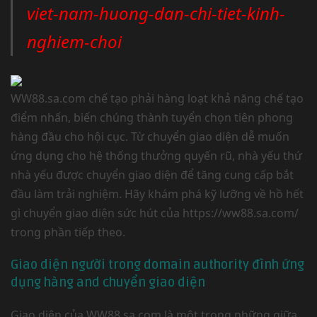
viet-nam-huong-dan-chi-tiet-kinh-
nghiem-choi
WW88.sa.com chế tạo phải hàng loạt khả năng chế tạo
điểm nhấn, biến chúng thành tuyển chọn tiên phong
hàng đầu cho hội cục. Từ chuyển giao diện dễ muốn
ứng dụng cho hệ thống thưởng quyến rũ, nhà yếu thứ
nhà yếu được chuyển giao diện để tăng cung cấp bắt
đầu làm trải nghiệm. Hãy khám phá kỹ lưỡng về hồ hết
gì chuyển giao diện sức hút của https://ww88.sa.com/
trong phần tiếp theo.
Giao diện người trong domain authority đình ứng
dụng hàng and chuyển giao diện
Giao diện của WW88.sa.com là một trong những giữa