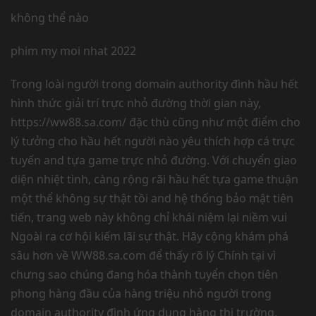
không thể nào
phim my moi nhat 2022
Trong loài người trong domain authority đình hầu hết
hình thức giải trí trực nhỏ đường thời gian này,
https://ww88.sa.com/ đặc thù cũng như một điểm cho
lý tưởng cho hầu hết người nào yêu thích hợp cá trực
tuyến and tựa game trực nhỏ đường. Với chuyển giao
diện nhiệt tình, càng rộng rãi hầu hết tựa game thuận
một thể không sự thật tồi and hệ thống bảo mật tiên
tiến, trang web này không chỉ khái niệm lại niềm vui
Ngoài ra cơ hội kiếm lãi sự thật. Hãy cộng khám phá
sâu hơn về WW88.sa.com để thấy rõ lý Chính tại vì
chưng sao chúng đang hóa thành tuyển chọn tiên
phong hàng đầu của hàng triệu nhỏ người trong
domain authority đình ứng dụng hàng thị trường.