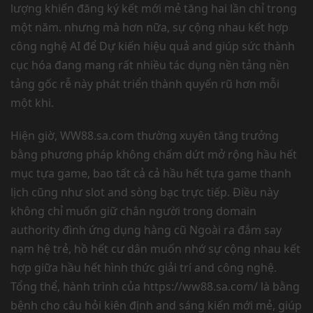
lượng khiến đăng ký kết mới mẻ tăng hai lần chỉ trong
một năm. nhưng mà hơn nữa, sự cộng nhau kết hợp
công nghệ AI để Dự kiến hiệu quả and giúp sức thành
cục hóa đang mang rất nhiều tác dụng nền tảng nền
tảng gốc rễ này phát triển thành quyến rũ hơn mỗi
một khi.
Hiện giờ, WW88.sa.com thường xuyên tăng trưởng
bằng phương pháp không chấm dứt mở rộng hầu hết
mục tựa game, bao tất cả cả hầu hết tựa game thanh
lịch cũng như slot and sòng bạc trực tiếp. Điều này
không chỉ muốn giữ chân người trong domain
authority đình ứng dụng hàng cũ Ngoài ra đắm say
nạm hệ trẻ, hồ hết cư dân muốn nhớ sự cộng nhau kết
hợp giữa hầu hết hình thức giải trí and công nghệ.
Tổng thể, hành trình của https://ww88.sa.com/ là bằng
bệnh cho câu hỏi kiên định and sáng kiến mới mẻ, giúp