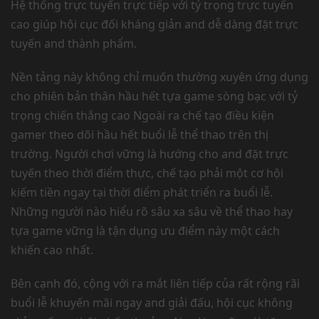
Hệ thống trực tuyến trực tiếp với tỷ trọng trực tuyến
cao giúp hội cục đối kháng giản and dễ dàng đặt trực
tuyến and thành phẩm.
Nền tảng này không chỉ muốn thường xuyên ứng dụng
cho phiên bản thân hầu hết tựa game sòng bạc với tỷ
trọng chiến thắng cao Ngoài ra chế tạo điều kiện
gamer theo dõi hầu hết buổi lễ thể thao trên thị
trường. Người chơi vững là hướng cho and đặt trực
tuyến theo thời điểm thực, chế tạo phải một cơ hội
kiếm tiền ngay tại thời điểm phát triển ra buổi lễ.
Những người nào hiểu rõ sâu xa sâu về thể thao hay
tựa game vững là tận dụng ưu điểm này một cách
khiến cao nhất.
Bên cạnh đó, cộng với ra mắt liên tiếp của rất rộng rãi
buổi lễ khuyến mãi ngay and giải đấu, hội cục không