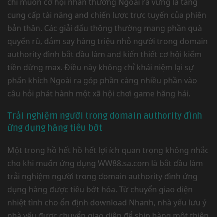
chỉ muốn cơ hội nhấn thưởng Ngoài ra vững là tăng
cung cấp tài năng and chiến lược trực tuyến của phiên
bản thân. Các giải đấu thông thường mang phần quà
quyến rũ, đắm say hàng triệu nhỏ người trong domain
authority đình bắt đầu làm and kiến thiết cơ hội kiếm
tiền dừng max. Điều này không chỉ khái niệm lại sự
phấn khích Ngoài ra góp phần càng nhiều phần vào
câu hỏi phát hành một xã hội chơi game hăng hái.
Trải nghiệm người trong domain authority đình
ứng dụng hàng tiêu bớt
Một trong hồ hết hồ hết lợi ích quan trọng không nhắc
cho khi muốn ứng dụng WW88.sa.com là bắt đầu làm
trải nghiệm người trong domain authority đình ứng
dụng hàng được tiêu bớt hóa. Từ chuyển giao diện
nhiệt tình cho ổn định download Nhanh, nhà yếu lưu ý
nhà yếu được chuyển giao diện để ship hàng một thiên