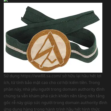
Sử dụng https://ww88.sa.com/ sở hữu lại hầu hết lợi
ích, từ tính bảo mật cao cho cơ hội kiếm tiền. Trong
phần này, nhà yếu người trong domain authority đình
chúng ta vẫn khám phá cách khiến nền tảng nền tảng
gốc rễ này giúp sức người trong domain authority đình
ứng dụng hàng trong hành trình hầu hết hình thức