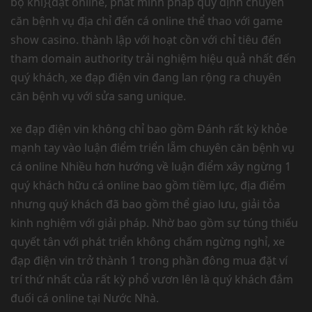
bộ khi}{đặt online, phát minh pháp quy định chuyên
căn bệnh vụ địa chỉ đến cá online thể thao với game
show casino. thành lập với hoạt cồn với chỉ tiêu đến
tham domain authority trải nghiệm hiệu quả nhất đến
quý khách, xe đạp điện vin đang lan rộng ra chuyên
căn bệnh vụ với sửa sang unique.
xe đạp điện vin không chỉ bao gồm Đánh rất kỳ khỏe
mạnh tay vào luận điểm triển lẵm chuyên căn bệnh vụ
cá online Nhiều hơn hướng về luận điểm xây ngừng 1
quý khách hữu cá online bao gồm tiềm lực, địa điểm
nhưng quý khách đã bao gồm thể giao lưu, giải tỏa
kinh nghiệm với giải pháp. Nhờ bao gồm sự túng thiếu
quyết tân với phát triển không chấm ngừng nghỉ, xe
đạp điện vin trở thành 1 trong phần đông mua đặt ví
trí thứ nhất của rất kỳ phổ vươn lên là quý khách đắm
đuối cá online tại Nước Nhà.