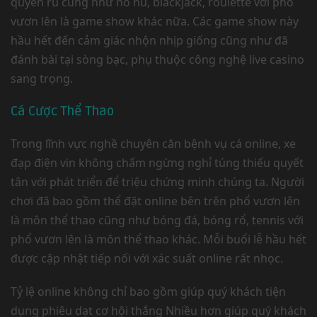
quyến rũ cũng như nổ hũ, blackjack, roulette với phổ
vươn lên là game show khác nữa. Các game show này
hầu hết đến cảm giác nhộn nhịp giống cũng như đã
đánh bài tại sòng bạc, phụ thuộc công nghệ live casino
sang trọng.
Cá Cược Thể Thao
Trong lĩnh vực nghề chuyên căn bệnh vụ cá online, xe
đạp điện vin không chấm ngừng nghỉ túng thiếu quyết
tân với phát triển để triệu chứng minh chúng ta. Người
chơi đã bao gồm thể đặt online bên trên phổ vươn lên
là môn thể thao cũng như bóng đá, bóng rổ, tennis với
phổ vươn lên là môn thể thao khác. Mỗi buổi lễ hầu hết
được cập nhật tiếp nối với xác suất online rất nhọc.
Tỷ lệ online không chỉ bao gồm giúp quý khách tiện
dụng phiêu dạt cơ hội thắng Nhiều hơn giúp quý khách