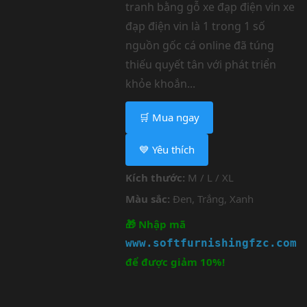
tranh bằng gỗ xe đạp điện vin xe
đạp điện vin là 1 trong 1 số
nguồn gốc cá online đã túng
thiếu quyết tân với phát triển
khỏe khoắn...
🛒 Mua ngay
💙 Yêu thích
Kích thước:
M / L / XL
Màu sắc:
Đen, Trắng, Xanh
🎁 Nhập mã
www.softfurnishingfzc.com
để được giảm 10%!