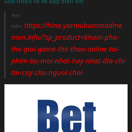
Giới thiệu về xe đạp điện vin
Xem
https://hina.yarmuhammadme
thêm:
mon.info/?sp_product=kham-pha-
the-gioi-game-the-thao-online-tai-
phim-bo-moi-nhat-hay-nhat-dia-chi-
tin-cay-cho-nguoi-choi