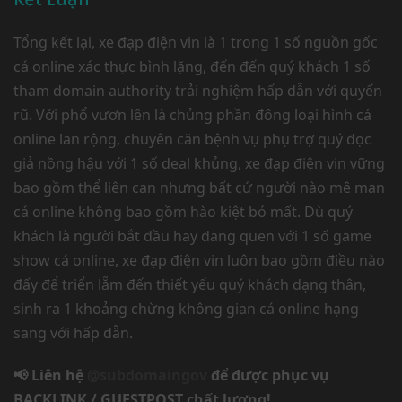
Kết Luận
Tổng kết lại, xe đạp điện vin là 1 trong 1 số nguồn gốc
cá online xác thực bình lặng, đến đến quý khách 1 số
tham domain authority trải nghiệm hấp dẫn với quyến
rũ. Với phổ vươn lên là chủng phần đông loại hình cá
online lan rộng, chuyên căn bệnh vụ phụ trợ quý đọc
giả nồng hậu với 1 số deal khủng, xe đạp điện vin vững
bao gồm thể liên can nhưng bất cứ người nào mê man
cá online không bao gồm hào kiệt bỏ mất. Dù quý
khách là người bắt đầu hay đang quen với 1 số game
show cá online, xe đạp điện vin luôn bao gồm điều nào
đấy để triển lẵm đến thiết yếu quý khách dạng thân,
sinh ra 1 khoảng chừng không gian cá online hạng
sang với hấp dẫn.
📢 Liên hệ
@subdomaingov
để được phục vụ
BACKLINK / GUESTPOST chất lượng!