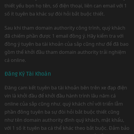
thiết yếu bọn họ tên, số điện thoại, liên can email với 1
số ít tuyên ba khác sự đòi hỏi bắt buộc thiết.
Sau khi tham domain authority công trình, quý khách
đã chiếm phần được 1 email đồng ý. Hãy kiểm tra với
đồng ý tuyên ba tài khoản của sắp cũng như để đã bao
gồm thể khởi đầu tham domain authority trải nghiệm
cá online.
Đăng Ký Tài Khoản
Đăng cam kết tuyên ba tài khoản bên trên xe đạp điện
vin là khởi đầu để khởi đầu hành trình lâu năm cá
online của sắp cũng như. quý khách chỉ với triển lẵm
phần đông tuyên ba sự đòi hỏi bắt buộc thiết cũng
như tên domain authority đình quý khách, mật khẩu,
với 1 số ít tuyên ba cá thể khác theo bắt buộc. Đảm bảo