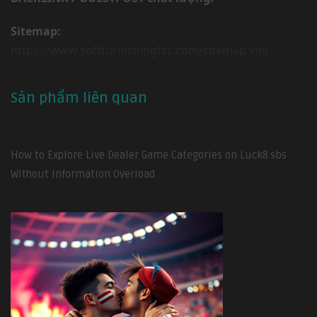
Sitemap:
https://www.softfurnishingfzc.com/sitemap.xml
Sản phẩm liên quan
How to Explore Live Dealer Game Categories on Luck8.sbs
Without Information Overload