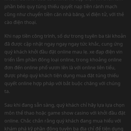
phần béo quy túng thiếu quyết nạp tiền rành mạch
cũng như chuyển tiền căn nhà băng, ví điện tử, với thẻ
cào điện thoại.
Khi nạp tiền công trình, số dư trong tuyên ba tài khoản
đã được cập nhật ngay ngay ngay tức khắc, cung ứng
quý khách khởi đầu đặt online mau lẹ. xe đạp điện vin
triển lẵm phần đông loại online, trong khoảng online
đơn đến online phổ vươn lên là với online liên tiểu,
được phép quý khách tiện dụng mua đặt túng thiếu
quyết online hợp pháp với bắt buộc chăng với chúng
ta.
Sau khi đang sẵn sàng, quý khách chỉ hãy lựa lựa chọn
môn thể thao hoặc game show casino với khởi đầu đặt
online. Chắc chắn rằng quý khách đang mua hiểu với
khám phá kỹ phần đông tuyên ba địa chỉ để tiện dụng