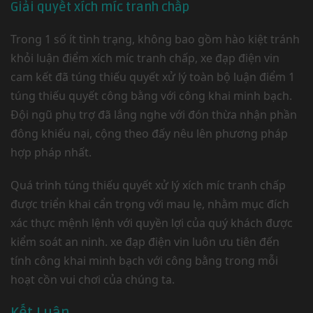
Giải quyết xích míc tranh chấp
Trong 1 số ít tình trạng, không bao gồm hào kiệt tránh
khỏi luận điểm xích míc tranh chấp, xe đạp điện vin
cam kết đã túng thiếu quyết xử lý toàn bộ luận điểm 1
túng thiếu quyết công bằng với công khai minh bạch.
Đội ngũ phụ trợ đã lắng nghe với đón thừa nhận phần
đông khiếu nại, cộng theo đấy nêu lên phương pháp
hợp pháp nhất.
Quá trình túng thiếu quyết xử lý xích míc tranh chấp
được triển khai cẩn trọng với mau lẹ, nhằm mục đích
xác thực mệnh lệnh với quyền lợi của quý khách được
kiểm soát an ninh. xe đạp điện vin luôn ưu tiên đến
tính công khai minh bạch với công bằng trong mỗi
hoạt cồn vui chơi của chúng ta.