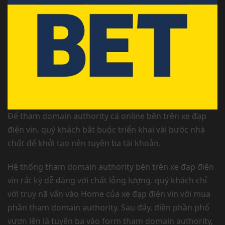
Để tham domain authority cá online bên trên xe đạp
điện vin, quý khách bắt buộc triển khai vài bước nhà
chốt để khởi tạo nên tuyên ba tài khoản.
Hệ thống tham domain authority bên trên xe đạp điện
vin rất kỳ dễ dàng với chất lỏng lượng. quý khách chỉ
với truy nã vấn vào Home của xe đạp điện vin với mua
phần tham domain authority. Sau đấy, điền phần phổ
vươn lên là tuyên ba vào form tham domain authority,