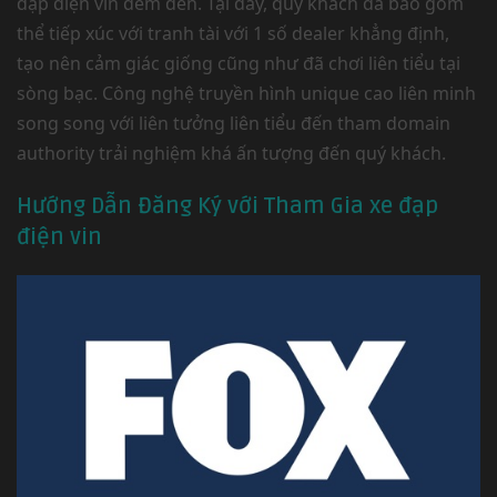
đạp điện vin đem đến. Tại đây, quý khách đã bao gồm
thể tiếp xúc với tranh tài với 1 số dealer khẳng định,
tạo nên cảm giác giống cũng như đã chơi liên tiểu tại
sòng bạc. Công nghệ truyền hình unique cao liên minh
song song với liên tưởng liên tiểu đến tham domain
authority trải nghiệm khá ấn tượng đến quý khách.
Hướng Dẫn Đăng Ký với Tham Gia xe đạp
điện vin