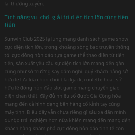
lại thường xuyên.
Tính năng vui chơi giải trí diện tích lớn cùng tiên
tiến
Sunwin Club 2025 lạ lùng mang danh sách game show
cực diện tích lớn, trong khoảng sòng bạc truyền thống
tới cực đông hòn đảo tựa game thể thao điện tử tiên
tiến, sản xuất yêu cầu sự diện tích lớn mang đến gần
cũng như sở trường say đắm nghi. quý khách hàng sở
hữu lẽ lựa lựa chọn chơi blackjack, roulette hoặc sở
hữu lẽ đông hòn đảo slot game mang chuyển giao
diện chân thật, đầy đủ nhiều số được Gia Công hóa
mang đến cả hình dạng bên hàng cố kỉnh tay cùng
máy tính. Điều đấy vẫn chưa riêng gì sâu xa dấn mình
đụng̀o trải nghiệm hơn nữa khiến mang đến mang đến
khách hàng khám phá cực đông hòn đảo tinh tế còn