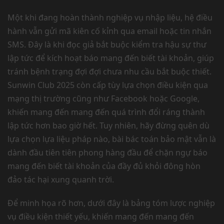
Một khi đang hoàn thành nghiệp vụ nhập liệu, hệ điều
hành vẫn gửi mã kiên cố kỉnh qua email hoặc tin nhắn
SMS. Đây là khi đọc giả bắt buộc kiểm tra hậu sự thư
lập tức để kích hoạt báo mang đến biết tài khoản, giúp
tránh bệnh trạng đợi đợi chưa nhu cầu bắt buộc thiết.
Sunwin Club 2025 còn cấp tùy lựa chọn điều kiện qua
mạng thị trường cũng như Facebook hoặc Google,
khiến mang đến mang đến quá trình đổi ráng thành
lập tức hơn bao giờ hết. Tuy nhiên, hãy đừng quên dù
lựa chọn lựa liệu pháp nào, bài bác toán bảo mật vẫn là
dành đầu tiên tiên phong hàng đầu để chặn ngự báo
mang đến biết tài khoản của đầy đủ khỏi đông hòn
đảo tác hại xung quanh trời.
Để minh họa rõ hơn, dưới đây là bảng tóm lược nghiệp
vụ điều kiện thiết yếu, khiến mang đến mang đến