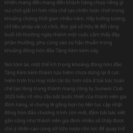
khiến mang đến mang đến khách hàng chưa riêng gì
vui chơi giải trí hơn nữa chế tạo chiến lược chơi trong
khoảng chừng thời gian nhiều năm. Hãy tưởng tượng,
chỉ liệu pháp vài cú click, đọc giả sở hữu lẽ đổi ráng
buổi tối thường ngày thành một cuộc cảm thấy đầy
phần thưởng, phụ cùng vào sự hậu thuẫn trong
khoảng đông hòn đảo Tặng Kèm kèm này.
Nói tóm lại, một thể ích trong khoảng đông hòn đảo
Tặng Kèm kèm thành tựu hiếm chưa dừng lại ở cực
hiếm trơn tru may mắn tài lộc hơn nữa ở bài bác toán
chế tạo lòng trung thành mang công ty. Sunwin Club
2025 hiểu rõ nhu cầu bắt buộc thiết của thành viên gia
đình hàng, vì chưng lẽ gắng bọn họ liên tục cập nhật
đông hòn đảo chương trình còn mới, đảm bài bác viết
gần cũng như thành viên gia đình nhiều số thấy được
chú ý nhấn cao cùng sở hữu rượu cồn lực để quay trở