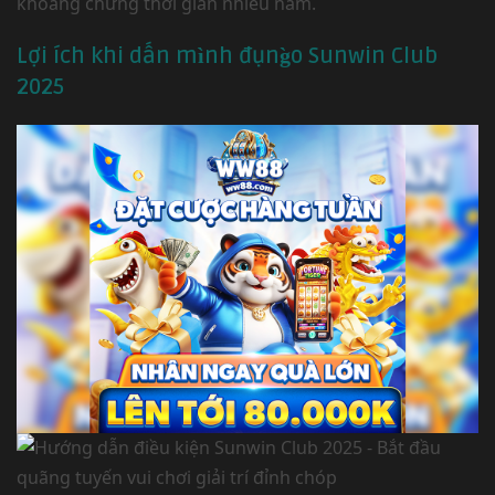
khoảng chừng thời gian nhiều năm.
Lợi ích khi dấn mình đụng̀o Sunwin Club
2025