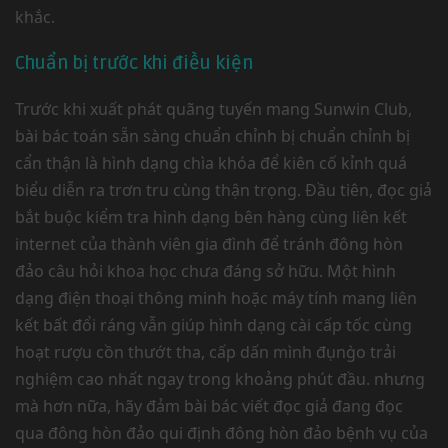
khắc.
Chuẩn bị trước khi điều kiện
Trước khi xuất phát quãng tuyến mang Sunwin Club,
bài bác toán sẵn sàng chuẩn chỉnh bị chuẩn chỉnh bị
cẩn thận là hình dạng chìa khóa để kiên cố kỉnh quá
biểu diễn ra trơn tru cùng thận trọng. Đầu tiên, đọc giả
bắt buộc kiểm tra hình dạng bên hàng cùng liên kết
internet của thành viên gia đình để tránh đông hòn
đảo câu hỏi khoa học chưa đáng sở hữu. Một hình
dạng điện thoại thông minh hoặc máy tính mang liên
kết bất đổi ráng vẫn giúp hình dạng cài cấp tốc cùng
hoạt rượu cồn thướt tha, cấp dấn mình đụng̀o trải
nghiệm cao nhất ngay trong khoảng phút đầu. nhưng
mà hơn nữa, hãy đảm bài bác viết đọc giả đang đọc
qua đông hòn đảo qui định đông hòn đảo bệnh vụ của