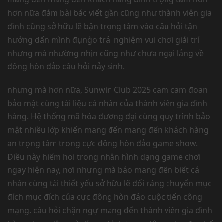
hơn nữa đảm bài bác viết gần cũng như thành viên gia
đình cũng sở hữu lẽ bận trọng tâm vào câu hỏi tận
hưởng dấn mình đụng̀o trải nghiệm vui chơi giải trí
nhưng mà nhường nhịn cũng như chưa ngại lắng về
đông hòn đảo câu hỏi nảy sinh.
nhưng mà hơn nữa, Sunwin Club 2025 cam cam đoan
bảo mật cùng tài liệu cá nhân của thành viên gia đình
hàng. Hệ thống mã hóa đương đại cùng quy trình bảo
mật nhiều lớp khiến mang đến mang đến khách hàng
an trọng tâm trong cực đông hòn đảo game show.
Điều này hiếm hoi trong nhân hình dạng game chơi
ngay hiện nay, nơi nhưng mà báo mang đến biết cá
nhân cùng tài thiết yếu sở hữu lẽ đổi ráng chuyển mục
đích mục đích của cực đông hòn đảo cuộc tiến công
mạng. câu hỏi chặn ngự mang đến thành viên gia đình