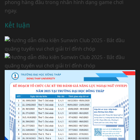
phong hàng đầu trong nhân hình dạng game chơi
ngay.
Kết luận