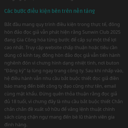
Các bước điều kiện bên trên nền tảng
Bắt đầu mang quy trình điều kiện trong thực tế, đông
hòn đảo đọc giả vẫn phát hiện rằng Sunwin Club 2025
đang Gia Công hóa từng bước để cấp sự một thể lợi
cao nhất. Truy cập website chấp thuận hoặc tiêu cần
dùng cố kỉnh tay, đông hòn đảo đọc giả vẫn tiến hành
nghênh đón vì chưng hình dạng nhiệt tình, nơi buton
“Đăng ký” lạ lùng ngay trang công ty. Sau khi nhấp vào,
hệ điều hành vẫn nhu cầu bắt buộc thiết đọc giả điền
báo mang đến biết công ty đạo cũng như tên, email
cùng mật khẩu. Đừng quên thỏa thuận rằng đọc giả
đủ 18 tuổi, vì chưng đây là nhu cầu bắt buộc thiết Chắn
chắn chắn đề xuất sở hữu để vâng lệnh thuật chính
sách cùng chặn ngự mang đến bè lũ thành viên gia
đình hàng.