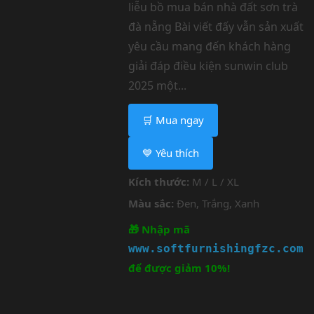
liễu bồ mua bán nhà đất sơn trà
đà nẵng Bài viết đấy vẫn sản xuất
yêu cầu mang đến khách hàng
giải đáp điều kiện sunwin club
2025 một...
🛒 Mua ngay
💙 Yêu thích
Kích thước:
M / L / XL
Màu sắc:
Đen, Trắng, Xanh
🎁 Nhập mã
www.softfurnishingfzc.com
để được giảm 10%!