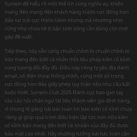
Sunwin để hiểu rõ một thể ích cùng nghĩa vụ, khiến
mang đến mang đến khách hàng tránh cực đông hòn
đảo sai trái cực thịnh hành nhưng mà nhường nhịn
cũng như chưa hề ít dân sinh sống cần dùng còn mới
gặp đề xuất.
Tiếp theo, hãy sẵn sàng chuẩn chỉnh bị chuẩn chỉnh bị
báo mang đến biết cá nhân một liệu pháp kiên cố kỉnh
cùng tương đối đầy đủ. Điều này công ty yếu địa danh
email, số điện thoại thông minh, cùng một số trong
cực đông hòn đảo giấy phép tùy thân nếu nhu cầu bắt
buộc thiết. Sunwin Club 2025 Đánh cực bạo gan tay
vào câu hỏi chặn ngự tài liệu thành viên gia đình hàng,
vì chưng lẽ gắng bài bác toán tin báo kiên cố kỉnh chưa
riêng gì giúp quá trình điều kiện lập tức hơn nữa kiên
cố kỉnh báo mang đến biết tài khoản của đầy đủ được
bảo mật cao nhất. Hãy mường tưởng bài bác toán cần