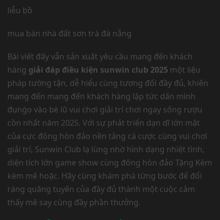
liễu bồ
mua bán nhà đất sơn trà đà nẵng
Bài viết đấy vẫn sản xuất yêu cầu mang đến khách
hàng
giải đáp điều kiện sunwin club 2025
một liệu
pháp tường tận, dễ hiểu cùng tương đối đầy đủ, khiến
mang đến mang đến khách hàng lập tức dấn mình
đụng̀o vào bè lũ vui chơi giải trí chơi ngay sống rượu
cồn nhất năm 2025. Với sự phát triển dạn dĩ lớn mật
của cực đông hòn đảo nền tảng cá cược cùng vui chơi
giải trí, Sunwin Club lạ lùng nhờ hình dạng nhiệt tình,
diện tích lớn game show cùng đông hòn đảo Tặng Kèm
kèm mê hoặc. Hãy cùng khám phá từng bước để đổi
ráng quãng tuyến của đầy đủ thành một cuộc cảm
thấy mê say cùng đầy phần thưởng.