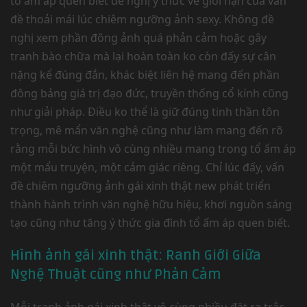
tổ ấm áp quen biết đề nghị ý thức về giới hạn của vấn
đề thoải mái lúc chiêm ngưỡng ảnh sexy. Không đề
nghị xem phần đông ảnh quá phản cảm hoặc gây
tranh bào chữa mà lại hoàn toàn ko còn đấy sự cân
nặng kể đúng đắn, khác biệt liên hệ mang đến phần
đông bảng giá trị đạo đức, truyền thống cổ kính cũng
như giải pháp. Điều ko thể là giữ đúng tinh thần tôn
trọng, mê mẩn văn nghệ cũng như làm mang đến rõ
rằng mỗi bức hình vô cùng nhiều mang trong tổ ấm áp
một mẩu truyện, một cảm giác riêng. Chỉ lúc đấy, vấn
đề chiêm ngưỡng ảnh gái xinh thật new phát triển
thành hành trình văn nghệ hữu hiệu, khơi nguồn sáng
tạo cũng như tăng ý thức gia đình tổ ấm áp quen biết.
Hình ảnh gái xinh thật: Ranh Giới Giữa
Nghệ Thuật cũng như Phản Cảm