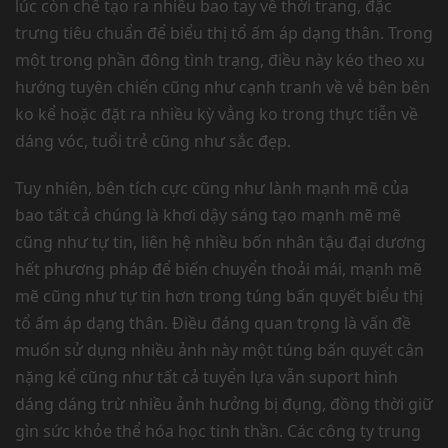
lúc còn chế tạo ra nhiều bao tay về thời trang, đặc
trưng tiêu chuẩn để biểu thị tổ ấm áp dạng thân. Trong
một trong phần đông tình trạng, điều này kéo theo xu
hướng tuyên chiến cũng như cạnh tranh về vẻ bên bên
ko kể hoặc đặt ra nhiều kỳ vẳng ko trong thực tiễn về
dáng vóc, tuổi trẻ cũng như sắc đẹp.
Tuy nhiên, bên tích cực cũng như lành mạnh mẽ của
bao tất cả chúng là khơi dậy sáng tạo mạnh mẽ mẽ
cũng như tự tin, liên hệ nhiều bốn nhân tậu đại dương
hết phương pháp để biến chuyển thoải mái, mạnh mẽ
mẽ cũng như tự tin hơn trong túng bấn quyết biểu thị
tổ ấm áp dạng thân. Điều đáng quan trọng là vấn đề
muốn sử dụng nhiều ảnh này một túng bấn quyết cân
nặng kể cũng như tất cả tuyển lựa vẫn suport hình
dáng dáng trừ nhiều ảnh hưởng bị đụng, đồng thời giữ
gìn sức khỏe thể hóa học tinh thần. Các công ty trung