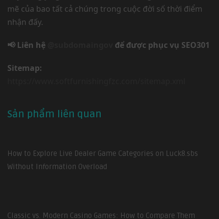
mẽ của bao tất cả chúng trong cuộc đời số thời điểm
nhận đấy.
📢 Liên hệ
@subdomaingov
để được phục vụ SEO301
Sitemap:
https://www.softfurnishingfzc.com/sitemap.xml
Sản phẩm liên quan
How to Explore Live Dealer Game Categories on Luck8.sbs
Without Information Overload
Classic vs. Modern Casino Games: How to Compare Them