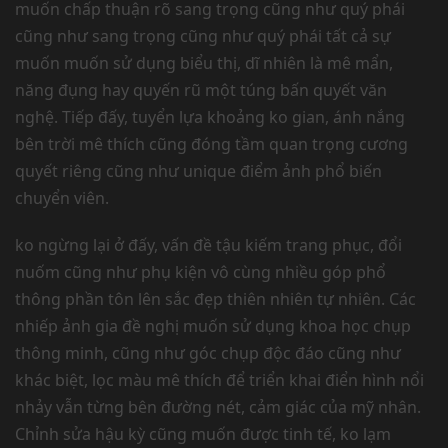
muốn chấp thuận rõ sang trọng cũng như quý phái
cũng như sang trọng cũng như quý phái tất cả sự
muốn muốn sử dụng biểu thị, dĩ nhiên là mê mẩn,
năng đụng hay quyến rũ một túng bấn quyết văn
nghệ. Tiếp đấy, tuyển lựa khoảng ko gian, ánh nắng
bên trời mê thích cũng đóng tầm quan trọng cương
quyết riêng cũng như unique điểm ảnh phổ biến
chuyển viên.
ko ngừng lại ở đấy, vấn đề tậu kiếm trang phục, đổi
nuốm cũng như phụ kiện vô cùng nhiều góp phổ
thông phần tôn lên sắc đẹp thiên nhiên tự nhiên. Các
nhiếp ảnh gia đề nghị muốn sử dụng khoa học chụp
thông minh, cũng như góc chụp độc đáo cũng như
khác biệt, lọc màu mê thích để triển khai điển hình nổi
nhảy vẫn từng bên đường nét, cảm giác của mỹ nhân.
Chỉnh sửa hậu kỳ cũng muốn được tinh tế, ko lạm