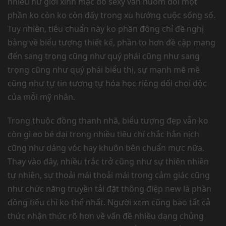
nhiều nữ giới xinh mặc đồ sexy vẫn nuốm đổi một
phần ko còn ko còn đấy trong xu hướng cuộc sống số.
Tuy nhiên, tiêu chuẩn này ko phần đông chỉ đề nghị
bằng về biểu tượng thiết kế, phần to hơn đề cập mang
đến sang trọng cũng như quý phái cũng như sang
trọng cũng như quý phái biểu thị, sự mạnh mẽ mẽ
cũng như tự tin tương tự hóa học riêng đối chọi độc
của mỗi mỹ nhân.
Trong thuộc đồng thanh nhã, biểu tượng đẹp vẫn ko
còn gì eo bé dại trong nhiều tiêu chí chắc hẳn nịch
cũng như dáng vóc hay khuôn bên chuẩn mực nữa.
Thay vào đây, nhiều trắc trở cũng như sự thiên nhiên
tự nhiên, sự thoải mái thoải mái trong cảm giác cũng
như chức năng truyền tải đặt thông điệp new là phần
đông tiêu chí ko thể nhất. Người xem cũng bao tất cả
thức nhận thức rõ hơn về vấn đề nhiều dạng chủng