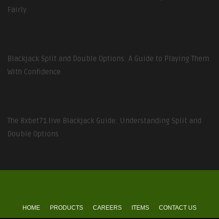
Fairly
Blackjack Split and Double Options: A Guide to Playing Them
With Confidence
The 8xbet71.live Blackjack Guide: Understanding Split and
Double Options
HOME
PRODUCTS
CAREERS
ITEMS
CONTACT US