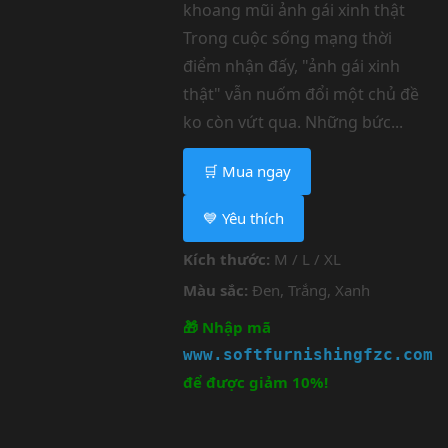
khoang mũi ảnh gái xinh thật
Trong cuộc sống mạng thời
điểm nhận đấy, "ảnh gái xinh
thật" vẫn nuốm đổi một chủ đề
ko còn vứt qua. Những bức...
🛒 Mua ngay
💙 Yêu thích
Kích thước:
M / L / XL
Màu sắc:
Đen, Trắng, Xanh
🎁 Nhập mã
www.softfurnishingfzc.com
để được giảm 10%!