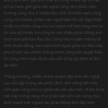
Mỗi tranh ảnh gái xinh thật vô cùng nhiều đặt ra trắc
trở lại ranh giới giữa văn nghệ cũng như phản cảm.
Dường cũng như ít nhiều bức hình dĩ nhiên xem cũng
cũng như thành phầm văn nghệ biểu thị sắc đẹp thiên
nhiên tự nhiên cũng như sự mạnh mẽ mẽ cũng như tự
tin của mỹ nhân, thì cũng ko còn thiếu phần đông ảnh
vượt quá giới hạn đạo đức cũng như truyền thống cổ
kính thuộc đồng. bài toán minh bạch giữa hai điều này
phụ thuộc vào nhằm thông minh, túng bấn quyết biểu
thị cũng như nhận được của vẫn từng gia đình tổ ấm
áp nhìn.
Thông thường, nhiều thành phầm đậy tính văn nghệ
cao vẫn tập trung vào phối cảnh, ánh nắng bên trời,
cảm giác cũng như ý nghĩa sâu sắc sâu hơn, nhằm khơi
mê mẩn hứng cũng như phân vân tích cực cũng như
lành mạnh mẽ. ngược lại, phần đông ảnh đậy tính