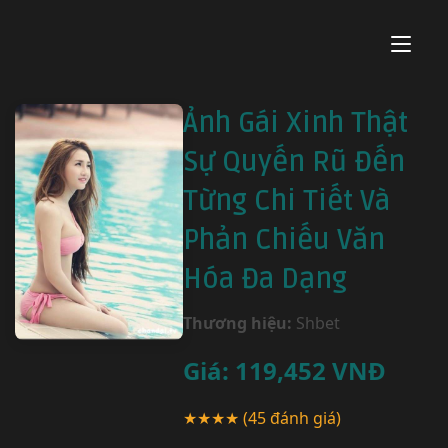
Ảnh Gái Xinh Thật
Sự Quyến Rũ Đến
Từng Chi Tiết Và
Phản Chiếu Văn
Hóa Đa Dạng
Thương hiệu:
Shbet
Giá:
119,452
VNĐ
★★★★
(45 đánh giá)