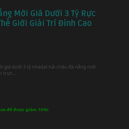
ng Mới Giá Dưới 3 Tỷ Rực
ế Giới Giải Trí Đỉnh Cao
i giá dưới 3 tỷ nhadat hải châu đà nẵng mới
 trực...
để được giảm 10%!
com