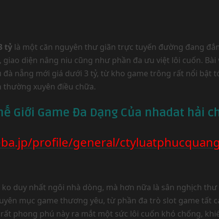
 tỷ
là một căn nguyên thư giãn trực tuyến đường đang đắ
giao diện nâng niu cũng như phần đa ưu việt lôi cuốn. Bài 
đà nẵng mới giá dưới 3 tỷ, từ kho game trông rất nổi bật t
n thường xuyên điều chữa.
hế Giới Game Đa Dạng Của nhadat hải ch
ba.jp/profile/general/ctyluatphucquang
ỷ ko duy nhất ngôi nhà dòng, mà hơn nữa là sân nghịch thư
xuyên mục game thương yêu, từ phần đa trò slot game tất 
ự rất phong phú này ra mắt một sức lôi cuốn khó chống, kh