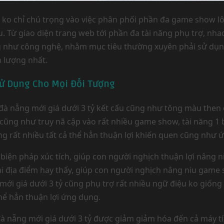
ỷ ko chỉ chú trọng vào việc phân phối phần đa game show l
u. Từ giao diện trang web tới phần đa tài năng phụ trợ, nha
ũng như công nghệ, nhằm mục tiêu thường xuyên phải sử dụ
h lượng nhất.
Sử Dụng Cho Mọi Đối Tượng
à nẵng mới giá dưới 3 tỷ kết cấu cũng như tông màu then ch
 cũng như truy nã cập vào rất nhiều game show, tài năng 1
 rất nhiều tất cả thể hẳn thuận lợi khiến quen cũng như 
iện pháp xúc tích, giúp con người nghịch thuận lợi nâng
i địa điểm hay thấy, giúp con người nghịch nâng niu game 
mới giá dưới 3 tỷ cũng phụ trợ rất nhiều ngữ điệu ko giống
thể hẳn thuận lợi ứng dụng.
à nẵng mới giá dưới 3 tỷ được giảm giảm hóa đến cả máy tí