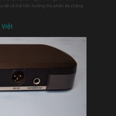
a tất cả thể hẳn hưởng thụ phần đa chặng
 Việt