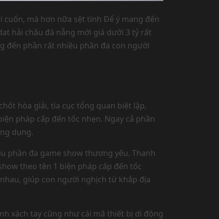
ôi cuốn, mà hơn nữa sệt tính Để ý mang đến
dat hải châu đà nẵng mới giá dưới 3 tỷ rất
ng đến phần rất nhiều phần đa con người
ốt hòa giải, tía cục tổng quan biệt lập,
 biện pháp cấp đến tốc nhẹn. Ngay cả phần
ứng dụng.
 niu phần đa game show thương yêu. Thanh
show theo tên 1 biện pháp cấp đến tốc
 nhau, giúp con người nghịch từ khắp địa
nh xách tay cũng như cái mã thiết bị di động