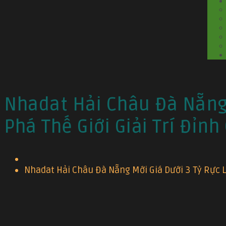
Nhadat Hải Châu Đà Nẵng 
Phá Thế Giới Giải Trí Đỉnh
Nhadat Hải Châu Đà Nẵng Mới Giá Dưới 3 Tỷ Rực L