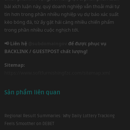
bài xích luận này, quý doanh nghiệp vẫn thoải mái tự
tin hơn trong phần nhiều nghiệp vụ dự báo xác suất
kèo bóng đá, từ ấy gặt hái càng nhiều chiến phẩm
trong phần nhiều cuộc nghịch tới.
📢 Liên hệ
@subdomaingov
để được phục vụ
BACKLINK / GUESTPOST chất lượng!
Sitemap:
https://www.softfurnishingfzc.com/sitemap.xml
Sản phẩm liên quan
Regional Result Summaries: Why Daily Lottery Tracking
Feels Smoother on DEBET