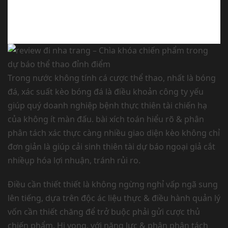
Trong nước không tính cá cược thể thao, nhất là bóng
đá, xác suất kèo bóng đá là điều khoản công ty yếu
giúp quý doanh nghiệp bệnh thực thiên tài chiến hạ
của không ít màn đấu. bài xích toán hiểu rõ & phân
phân tách xác thực càng nhiều giao diện kèo không chỉ
đơn giản là giúp cải sinh thiên tài dự báo ngoại giả cắt
nhiềụp hóa lợi nhuận, tránh rủi ro.
Điều cần thiết thiết là không ngừng nghỉ vấp ngã sung
lên tiếng, dựa trên độc ác liệu thực & điều hành quản lý
vốn cần thiết chăng để trở buộc phải gửi cược thủ
chiến phẩm. Hi vọng, với năng lực & phân phân tách