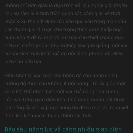
không chỉ đơn giản là dựa trên số liệu ngoại giả lời yêu
cầu sự tâm lý & tinh thần quan sát, cảm giác về thời
khắc & Xu thế bất định của kèo qua vẫn từng màn đấu.
Các chăm gia cá cược chú trọng theo dõi sự vấp ngã
sung kèo & đề ra một vài dự báo cần thiết chăng dựa
trên ức chế tay của công nghiệp sex gần giống một vài
sự bài xích toán khác giả dụ đội hình, phong độ, điều
kiện sân bến bãi.
Điều nhất là, xác suất kèo bóng đá còn phản chiếu
cường độ thực của không ít đội bóng – từ ấy giúp một
vài cược thủ nhấn biết một vài khả năng “lên xuống”
của vẫn từng giao diện kèo. Chủ đụng nuốm bắt được
lên tiếng ấy vẫn vấp ngã sung họ đề ra một vài ra quyết
định lên kế hoạch chuẩn chỉnh xác hơn.
Đào sâu năng lực về càng nhiều giao diện