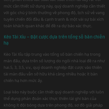
mức cần thiết sử dụng này, quý doanh nghiệp cần thiết
với góc chú ý bình thường về phong độ, lịch sử vẻ vang
tuyên chiến đối đầu & cạnh tranh & một vài sự bài xích
toán khách quan khác để đề ra dự báo xác thực.
Kèo Tài Xỉu – Đặt cược dựa trên tổng số bàn chiến
hạ
Kèo Tài Xỉu tập trung vào tổng số bàn chiến hạ trong
màn đấu, dựa trên số lượng do ngôi nhà loại đề ra như
hai.5, 3, 3.5, v.v., quý doanh nghiệp đặt cược vào thiên
tài màn đấu vẫn sở hữu khá càng nhiều hoặc ít bàn
chiến hạ hơn mức ấy.
Loại kèo này buộc cần thiết quý doanh nghiệp với luôn
thể dụng phán đoán xác thực thiên tài ghi bàn của
không ít đội bóng dựa trên phong độ, sơ đồ giải pháp