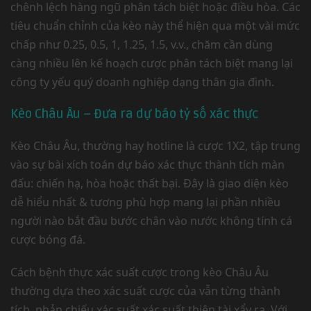
chênh lệch hàng ngũ phân tách biệt hoặc điều hòa. Các
tiêu chuẩn chỉnh của kèo này thể hiện qua một vài mức
chấp như 0.25, 0.5, 1, 1.25, 1.5, v.v., chăm cần dùng
càng nhiều lên kế hoạch cược phân tách biệt mang lại
công ty yếu quý doanh nghiệp dạng thân gia đình.
Kèo Châu Âu – Đưa ra dự báo tỷ số xác thực
Kèo Châu Âu, thường hay hotline là cược 1X2, tập trung
vào sự bài xích toán dự báo xác thực thành tích màn
đấu: chiến hạ, hòa hoặc thất bại. Đây là giao diện kèo
dễ hiểu nhất & tương phù hợp mang lại phần nhiều
người nào bắt đầu bước chân vào nước không tính cá
cược bóng đá.
Cách bệnh thực xác suất cược trong kèo Châu Âu
thường dựa theo xác suất cược của vẫn từng thành
tích, phản chiếu xác suất xác suất thiên tài xẩy ra. Với