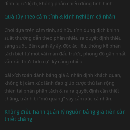
đình bị rơi lệch, không phản chiếu đúng tình hình.
Quá tùy theo cảm tính & kinh nghiệm cá nhân
Chơi dựa trên cảm tính, sở hữu tính dung dịch khinh
suất thường dẫn theo phần nhiều ra quyết định thiếu
sáng suốt. Bên cạnh ấy ấy, độc ác liệu, thống kê phân
tách biệt từ một vài màn đấu trước, phong độ gần nhất
vẫn xác thực hơn cực kỳ càng nhiều.
bài xích toán đánh bảng giá & nhấn định khách quan,
không bị cảm xúc lãnh đạo giúp cược thủ lan rộng
thiên tài phân phân tách & ra ra quyết định cần thiết
chăng, tránh bị “mù quáng” vày cảm xúc cá nhân.
Không điều hành quản lý nguồn bảng giá tiền cần
thiết chăng