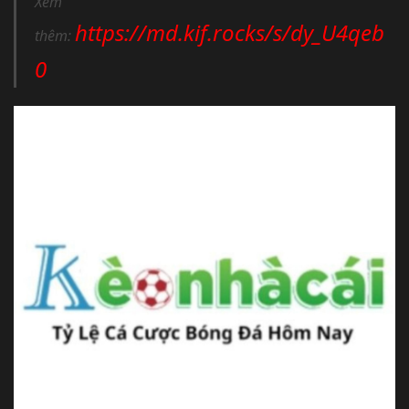
Xem
https://md.kif.rocks/s/dy_U4qeb
thêm:
0