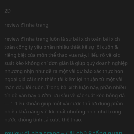
2D
review đi nha trang
review đi nha trang luôn là sự bài xích toán bài xích
toán công ty yếu phần nhiều thiết kế sự lôi cuốn &
riêng biệt của môn thể thao vua này. Hiểu rõ về xác
suất kèo không chỉ đơn giản là giúp quý doanh nghiệp
nhường nhịn như đề ra một vài dự báo xác thực hơn
ngoại giả cải sinh thiên tài kiếm lợi nhuận từ một vài
màn đấu lôi cuốn. Trong bài xích luận này, phần nhiều
tín đồ vẫn bay bướm lưu sâu về xác suất kèo bóng đá
— 1 điều khoản giúp một vài cược thủ lợi dụng phần
nhiều khả năng với lợi nhất nhường nhịn như trong
nước không tính cá cược thể thao.