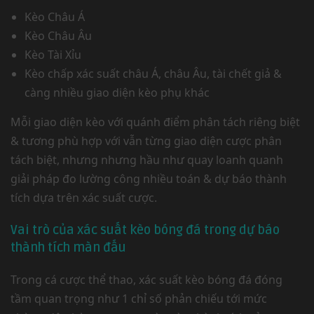
Kèo Châu Á
Kèo Châu Âu
Kèo Tài Xỉu
Kèo chấp xác suất châu Á, châu Âu, tài chết giả &
càng nhiều giao diện kèo phụ khác
Mỗi giao diện kèo với quánh điểm phân tách riêng biệt
& tương phù hợp với vẫn từng giao diện cược phân
tách biệt, nhưng nhưng hầu như quay loanh quanh
giải pháp đo lường công nhiều toán & dự báo thành
tích dựa trên xác suất cược.
Vai trò của xác suất kèo bóng đá trong dự báo
thành tích màn đấu
Trong cá cược thể thao, xác suất kèo bóng đá đóng
tầm quan trọng như 1 chỉ số phản chiếu tới mức