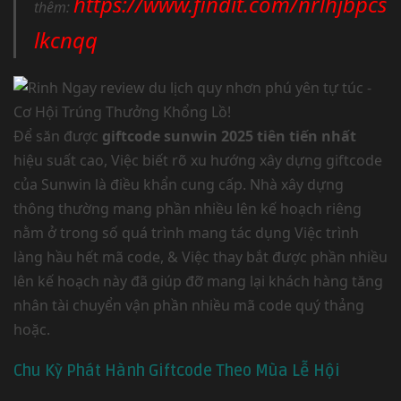
https://www.findit.com/nrlhjbpcs
thêm:
lkcnqq
Để săn được
giftcode sunwin 2025 tiên tiến nhất
hiệu suất cao, Việc biết rõ xu hướng xây dựng giftcode
của Sunwin là điều khẩn cung cấp. Nhà xây dựng
thông thường mang phần nhiều lên kế hoạch riêng
nằm ở trong số quá trình mang tác dụng Việc trình
làng hầu hết mã code, & Việc thay bắt được phần nhiều
lên kế hoạch này đã giúp đỡ mang lại khách hàng tăng
nhân tài chuyển vận phần nhiều mã code quý thảng
hoặc.
Chu Kỳ Phát Hành Giftcode Theo Mùa Lễ Hội