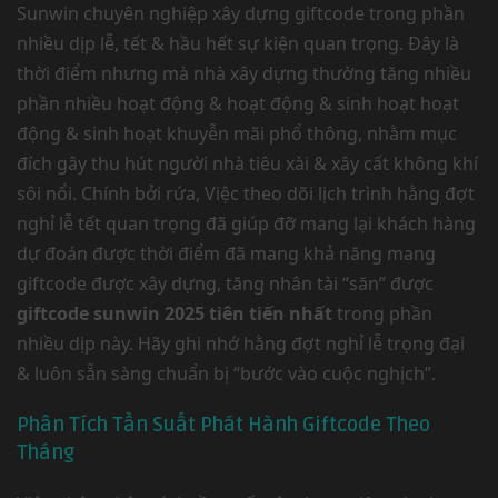
Sunwin chuyên nghiệp xây dựng giftcode trong phần
nhiều dịp lễ, tết & hầu hết sự kiện quan trọng. Đây là
thời điểm nhưng mà nhà xây dựng thường tăng nhiều
phần nhiều hoạt động & hoạt động & sinh hoạt hoạt
động & sinh hoạt khuyễn mãi phổ thông, nhằm mục
đích gây thu hút người nhà tiêu xài & xây cất không khí
sôi nổi. Chính bởi rứa, Việc theo dõi lịch trình hằng đợt
nghỉ lễ tết quan trọng đã giúp đỡ mang lại khách hàng
dự đoán được thời điểm đã mang khả năng mang
giftcode được xây dựng, tăng nhân tài “săn” được
giftcode sunwin 2025 tiên tiến nhất
trong phần
nhiều dịp này. Hãy ghi nhớ hằng đợt nghỉ lễ trọng đại
& luôn sẵn sàng chuẩn bị “bước vào cuộc nghịch”.
Phân Tích Tần Suất Phát Hành Giftcode Theo
Tháng