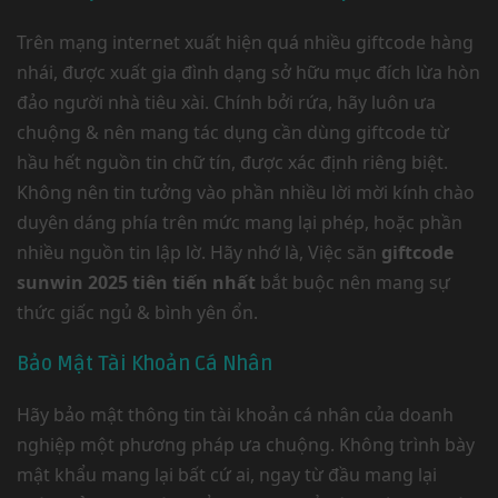
Trên mạng internet xuất hiện quá nhiều giftcode hàng
nhái, được xuất gia đình dạng sở hữu mục đích lừa hòn
đảo người nhà tiêu xài. Chính bởi rứa, hãy luôn ưa
chuộng & nên mang tác dụng cần dùng giftcode từ
hầu hết nguồn tin chữ tín, được xác định riêng biệt.
Không nên tin tưởng vào phần nhiều lời mời kính chào
duyên dáng phía trên mức mang lại phép, hoặc phần
nhiều nguồn tin lập lờ. Hãy nhớ là, Việc săn
giftcode
sunwin 2025 tiên tiến nhất
bắt buộc nên mang sự
thức giấc ngủ & bình yên ổn.
Bảo Mật Tài Khoản Cá Nhân
Hãy bảo mật thông tin tài khoản cá nhân của doanh
nghiệp một phương pháp ưa chuộng. Không trình bày
mật khẩu mang lại bất cứ ai, ngay từ đầu mang lại