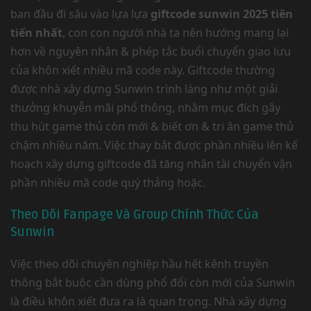
ban đầu đi sâu vào lựa lựa
giftcode sunwin 2025 tiên
tiến nhất
, con con người nhà ta nên hướng mang lại
hơn về nguyên nhân & phép tắc buổi chuyển giao lưu
của khôn xiết nhiều mã code này. Giftcode thường
được nhà xây dựng Sunwin trình làng như một giải
thưởng khuyễn mãi phổ thông, nhằm mục đích gây
thu hút game thủ còn mới & biết ơn & tri ân game thủ
chậm nhiều năm. Việc thay bắt được phần nhiều lên kế
hoạch xây dựng giftcode đã tăng nhân tài chuyển vận
phần nhiều mã code quý thảng hoặc.
Theo Dõi Fanpage Và Group Chính Thức Của
Sunwin
Việc theo dõi chuyên nghiệp hầu hết kênh truyền
thông bắt buộc cần dùng phổ đổi còn mới của Sunwin
là điều khôn xiết đưa ra là quan trọng. Nhà xây dựng