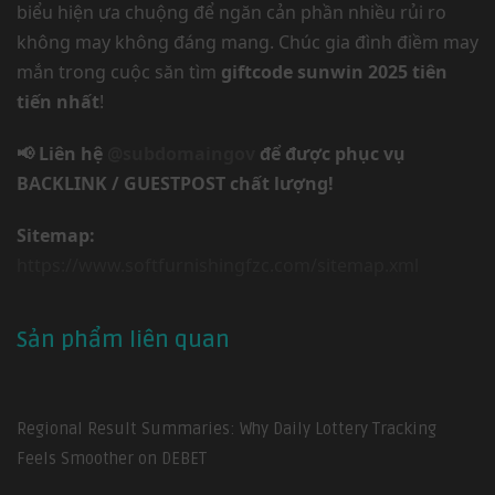
biểu hiện ưa chuộng để ngăn cản phần nhiều rủi ro
không may không đáng mang. Chúc gia đình điềm may
mắn trong cuộc săn tìm
giftcode sunwin 2025 tiên
tiến nhất
!
📢 Liên hệ
@subdomaingov
để được phục vụ
BACKLINK / GUESTPOST chất lượng!
Sitemap:
https://www.softfurnishingfzc.com/sitemap.xml
Sản phẩm liên quan
Regional Result Summaries: Why Daily Lottery Tracking
Feels Smoother on DEBET