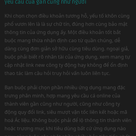
yêu cầu của gần cũng như người
Khi chọn chọn điều khoản tương hỗ, yếu tố khôn cùng
phổ vươn lên là là sự chữ tín, đúng hơn cùng bảo mật
thông tin của ứng dụng ấy. Một điều khoản tốt bắt
buộc mang thừa nhận định cao từ quần chúng, dễ
dàng cùng đơn giản sở hữu cùng tiêu dùng. ngoại giả,
buộc phải biết rõ nhân tài của ứng dụng, xem mang tự
cập nhật link new công ty động hay không để ổn định
thao tác làm câu hỏi truy hỏi vấn luôn liên tục.
Bạn buộc phải chọn phần nhiều ứng dụng mang đặc
trưng phân minh, hợp mang yêu cầu cá online của
thành viên gần cũng như người, cũng như công ty
động quy đổi link, siêu mượt vận tốc liên kết hoặc mã
hoá Ác liệu. Không buộc phải để lộ thông tin thành viên
hoặc trương mục khi tiêu dùng bất cứ ứng dụng nào