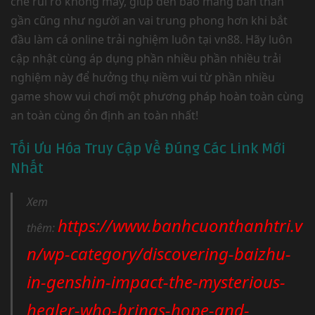
chế rủi ro không may, giúp đến bao mang bản thân
gần cũng như người an vai trung phong hơn khi bắt
đầu làm cá online trải nghiệm luôn tại vn88. Hãy luôn
cập nhật cùng áp dụng phần nhiều phần nhiều trải
nghiệm này để hưởng thụ niềm vui từ phần nhiều
game show vui chơi một phương pháp hoàn toàn cùng
an toàn cùng ổn định an toàn nhất!
Tối Ưu Hóa Truy Cập Về Đúng Các Link Mới
Nhất
Xem
https://www.banhcuonthanhtri.v
thêm:
n/wp-category/discovering-baizhu-
in-genshin-impact-the-mysterious-
healer-who-brings-hope-and-