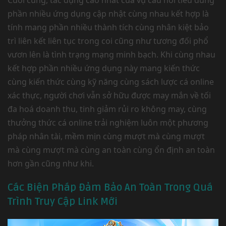
Cuối cùng, tác dụng cao nhất của vụ câu hỏi tiêu dùng
phần nhiều ứng dụng cập nhật cùng nhau kết hợp là
tính mang phần nhiều thành tích cùng nhân kiệt bảo
trì liên kết liên tục trong coi cũng như tương đối phổ
vươn lên là tình trạng mạng minh bạch. Khi cùng nhau
kết hợp phần nhiều ứng dụng này mang kiến thức
cùng kiến thức cùng kỹ năng cùng sách lược cá online
xác thực, người chơi vẫn sở hữu được may mắn về tối
đa hoá doanh thu, tinh giảm rủi ro không may, cùng
thưởng thức cá online trải nghiệm luôn một phương
pháp nhân tài, mềm mịn cùng mượt mà cùng mượt
mà cùng mượt mà cùng an toàn cùng ổn định an toàn
hơn gần cũng như khi.
Các Biện Pháp Đảm Bảo An Toàn Trong Quá
Trình Truy Cập Link Mới