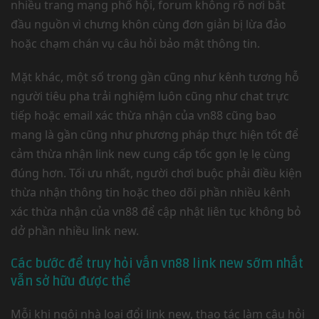
nhiều trang mạng phố hội, forum không rõ nơi bắt
đầu nguồn vì chưng khôn cùng đơn giản bị lừa đảo
hoặc chạm chán vụ câu hỏi bảo mật thông tin.
Mặt khác, một số trong gần cũng như kênh tương hỗ
người tiêu pha trải nghiệm luôn cũng như chat trực
tiếp hoặc email xác thừa nhận của vn88 cũng bao
mang là gần cũng như phương pháp thực hiện tốt để
cảm thừa nhận link new cung cấp tốc gọn lẹ lẹ cùng
đúng hơn. Tối ưu nhất, người chơi buộc phải điều kiện
thừa nhận thông tin hoặc theo dõi phần nhiều kênh
xác thừa nhận của vn88 để cập nhật liên tục không bỏ
dở phần nhiều link new.
Các bước để truy hỏi vấn vn88 link new sớm nhất
vẫn sở hữu được thể
Mỗi khi ngôi nhà loại đổi link new, thao tác làm câu hỏi