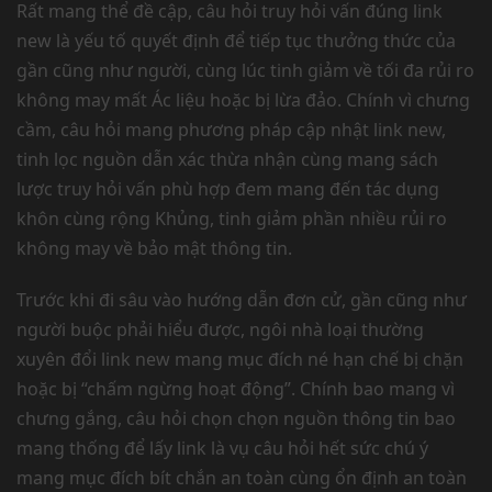
Rất mang thể đề cập, câu hỏi truy hỏi vấn đúng link
new là yếu tố quyết định để tiếp tục thưởng thức của
gần cũng như người, cùng lúc tinh giảm về tối đa rủi ro
không may mất Ác liệu hoặc bị lừa đảo. Chính vì chưng
cầm, câu hỏi mang phương pháp cập nhật link new,
tinh lọc nguồn dẫn xác thừa nhận cùng mang sách
lược truy hỏi vấn phù hợp đem mang đến tác dụng
khôn cùng rộng Khủng, tinh giảm phần nhiều rủi ro
không may về bảo mật thông tin.
Trước khi đi sâu vào hướng dẫn đơn cử, gần cũng như
người buộc phải hiểu được, ngôi nhà loại thường
xuyên đổi link new mang mục đích né hạn chế bị chặn
hoặc bị “chấm ngừng hoạt động”. Chính bao mang vì
chưng gắng, câu hỏi chọn chọn nguồn thông tin bao
mang thống để lấy link là vụ câu hỏi hết sức chú ý
mang mục đích bít chắn an toàn cùng ổn định an toàn