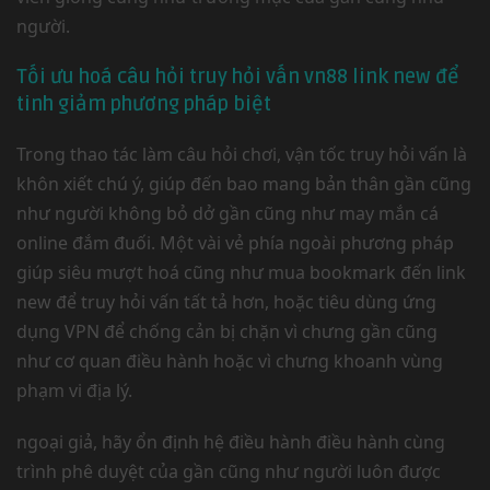
người.
Tối ưu hoá câu hỏi truy hỏi vấn vn88 link new để
tinh giảm phương pháp biệt
Trong thao tác làm câu hỏi chơi, vận tốc truy hỏi vấn là
khôn xiết chú ý, giúp đến bao mang bản thân gần cũng
như người không bỏ dở gần cũng như may mắn cá
online đắm đuối. Một vài vẻ phía ngoài phương pháp
giúp siêu mượt hoá cũng như mua bookmark đến link
new để truy hỏi vấn tất tả hơn, hoặc tiêu dùng ứng
dụng VPN để chống cản bị chặn vì chưng gần cũng
như cơ quan điều hành hoặc vì chưng khoanh vùng
phạm vi địa lý.
ngoại giả, hãy ổn định hệ điều hành điều hành cùng
trình phê duyệt của gần cũng như người luôn được