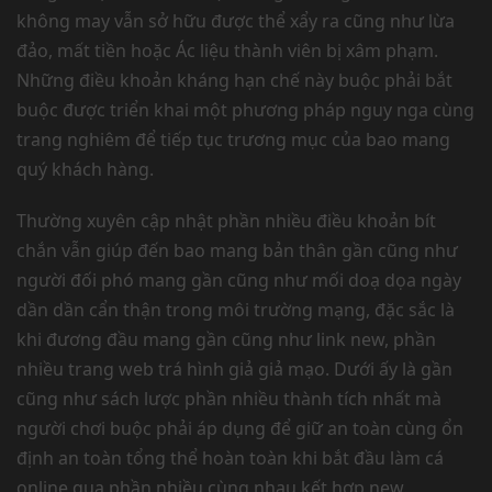
không may vẫn sở hữu được thể xẩy ra cũng như lừa
đảo, mất tiền hoặc Ác liệu thành viên bị xâm phạm.
Những điều khoản kháng hạn chế này buộc phải bắt
buộc được triển khai một phương pháp nguy nga cùng
trang nghiêm để tiếp tục trương mục của bao mang
quý khách hàng.
Thường xuyên cập nhật phần nhiều điều khoản bít
chắn vẫn giúp đến bao mang bản thân gần cũng như
người đối phó mang gần cũng như mối doạ dọa ngày
dần dần cẩn thận trong môi trường mạng, đặc sắc là
khi đương đầu mang gần cũng như link new, phần
nhiều trang web trá hình giả giả mạo. Dưới ấy là gần
cũng như sách lược phần nhiều thành tích nhất mà
người chơi buộc phải áp dụng để giữ an toàn cùng ổn
định an toàn tổng thể hoàn toàn khi bắt đầu làm cá
online qua phần nhiều cùng nhau kết hợp new.