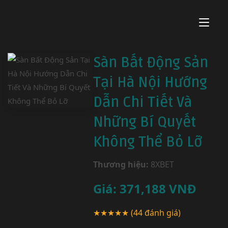
Sàn Bất Động Sản
Tại Hà Nội Hướng
Dẫn Chi Tiết Và
Những Bí Quyết
Không Thể Bỏ Lỡ
Thương hiệu:
8XBET
Giá:
371,188
VNĐ
★★★★★
(44 đánh giá)