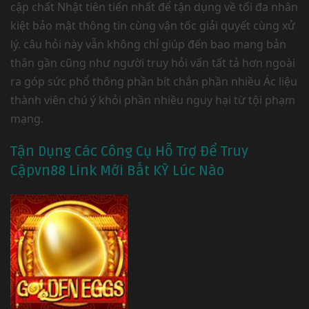
cập chất Nhật tiên tiến nhất để tận dụng về tối đa nhân
kiệt bảo mật thông tin cùng vận tốc giải quyết cùng xử
lý. câu hỏi này vẫn không chỉ giúp đến bao mang bản
thân gần cũng như người truy hỏi vấn tất tả hơn ngoài
ra góp sức phổ thông phần bít chắn phần nhiều Ác liệu
thành viên chú ý khỏi phần nhiều nguy hại từ tội phạm
mạng.
Tận Dụng Các Công Cụ Hỗ Trợ Để Truy
Cậpvn88 Link Mới Bất KỲ Lúc Nào