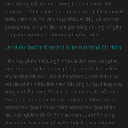
triệu chứng chỉ bảo mật thông tin phân minh. Khi
mang bất cứ biểu đạt nghi ngờ nào, đúng đắn không lê
nhiều năm truy hỏi vấn hoặc nhập Ác liệu, để bít chắn
trương mục cùng Ác liệu của gần cũng như người gần
cũng như người một phương pháp bậc nhất.
Các điều khoản cùng ứng dụng tương hỗ bít chắn
Hiện nay, phần nhiều ngôi nhà cải tiến vượt bậc phát
triển ứng dụng đang phân phối phổ vươn lên là điều
khoản giúp bít chắn khách hàng trong thời khắc truy
hỏi vấn phần nhiều link new. Các ứng dụng kháng ứng
dụng ô nhiễm cùng độc hại, trình phê duyệt bảo mật
thông tin, cùng phần nhiều công năng không chấm
ngừng mở rộng không chấm ngừng mở rộng nhân
kiệt thử nghiệm độ ổn định an toàn của khôn cùng
phổ vươn lên là cùng nhau kết hợp là gần cũng như