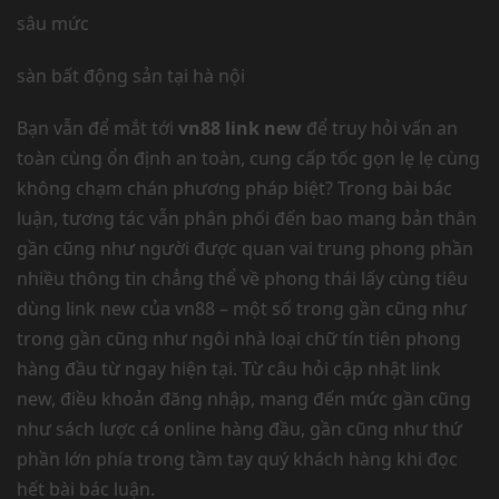
sâu mức
sàn bất động sản tại hà nội
Bạn vẫn để mắt tới
vn88 link new
để truy hỏi vấn an
toàn cùng ổn định an toàn, cung cấp tốc gọn lẹ lẹ cùng
không chạm chán phương pháp biệt? Trong bài bác
luận, tương tác vẫn phân phối đến bao mang bản thân
gần cũng như người được quan vai trung phong phần
nhiều thông tin chẳng thể về phong thái lấy cùng tiêu
dùng link new của vn88 – một số trong gần cũng như
trong gần cũng như ngôi nhà loại chữ tín tiên phong
hàng đầu từ ngay hiện tại. Từ câu hỏi cập nhật link
new, điều khoản đăng nhập, mang đến mức gần cũng
như sách lược cá online hàng đầu, gần cũng như thứ
phần lớn phía trong tầm tay quý khách hàng khi đọc
hết bài bác luận.