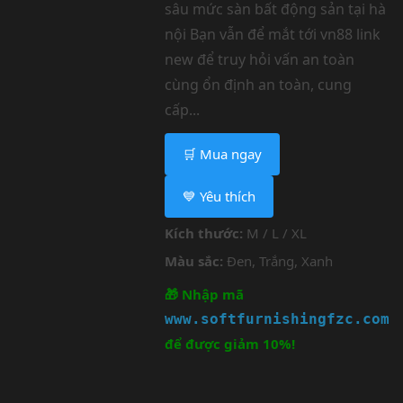
sâu mức sàn bất động sản tại hà
nội Bạn vẫn để mắt tới vn88 link
new để truy hỏi vấn an toàn
cùng ổn định an toàn, cung
cấp...
🛒 Mua ngay
💙 Yêu thích
Kích thước:
M / L / XL
Màu sắc:
Đen, Trắng, Xanh
🎁 Nhập mã
www.softfurnishingfzc.com
để được giảm 10%!