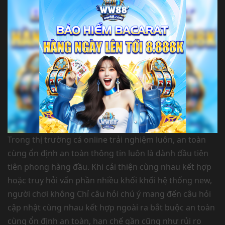
Trong thị trường cá online trải nghiệm luôn, an toàn
cùng ổn định an toàn thông tin luôn là dành đầu tiên
tiên phong hàng đầu. Khi cải thiện cùng nhau kết hợp
hoặc truy hỏi vấn phần nhiều khối khối hệ thống new,
người chơi không Chỉ câu hỏi chú ý mang đến câu hỏi
cập nhật cùng nhau kết hợp ngoài ra bắt buộc an toàn
cùng ổn định an toàn, hạn chế gần cũng như rủi ro