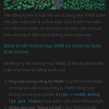
Việc đăng ký kết & nạp tiền vào trương mục VN88 khôn
xiết giản một-một & cuống quýt. Quý Khách mà thậm
chí triển khai nhiều số quy trình này phía trên cả máy
tính xách tay & điện thoại thông minh chũm tay.
Đăng ký kết trương mục VN88 chỉ trong vài bước
bình thường
Để đăng ký kết trương mục VN88, tổ ấm áp phải khiến
triển khai theo số đông bước sau:
Truy cập trang công ty VN88:
Quý Khách mà thậm
chí truy vấn vấn trang công ty VN88 trông nom
đường phường backlinks
https://vn88.không
hoặc kiếm sắm phía trên Google.
lấy giá thành/
Nhấp vào nút “Đăng ký kết”:
Nút “Đăng ký kết”