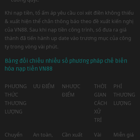
Khi nạp tiền, tổ ấm áp yêu cầu coi xét điền không thiếu
& xuất hiện thể chắn thông báo theo đề xuất kiến nghị
của VN88. Sau khi nạp tiền công trình, số đưa ra giá
thành đã tiến hành up date vào trương mục của công
ty trong vòng vài phút.
Bảng đối chiếu nhiều số phương pháp chế biến
hóa nạp tiền VN88
PHƯƠNG
ƯU ĐIỂM
NHƯỢC
THỜI
PHÍ
THỨC
ĐIỂM
GIAN
THƯƠNG
THƯƠNG
CÁCH
LƯỢNG
LƯỢNG
XỬ
TRÍ
Chuyển
An toàn,
Cần xuất
Vài
Miễn giá