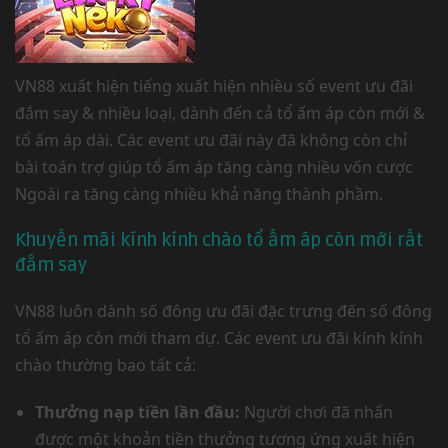
VN88 xuất hiện tiếng xuất hiện nhiều số event ưu đãi
đắm say & nhiều loại, dành đến cả tổ ấm áp còn mới &
tổ ấm áp dài. Các event ưu đãi này đã không còn chỉ
bài toán trợ giúp tổ ấm áp tăng càng nhiều vốn cược
Ngoài ra tăng càng nhiều khả năng thành phầm.
Khuyến mãi kính kính chào tổ ấm áp còn mới rất
đắm say
VN88 luôn dành số đông ưu đãi đặc trưng đến số đông
tổ ấm áp còn mới tham dự. Các event ưu đãi kính kính
chào thường bao tất cả:
Thưởng nạp tiền lần đầu:
Người chơi đã nhấn
được một khoản tiền thưởng tương ứng xuất hiện