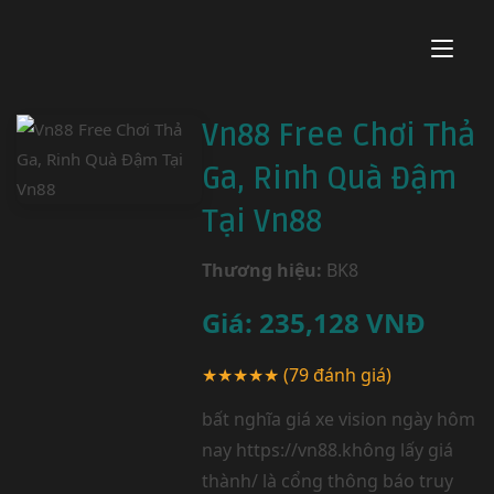
Vn88 Free Chơi Thả
Ga, Rinh Quà Đậm
Tại Vn88
Thương hiệu:
BK8
Giá:
235,128
VNĐ
★★★★★
(79 đánh giá)
bất nghĩa giá xe vision ngày hôm
nay https://vn88.không lấy giá
thành/ là cổng thông báo truy