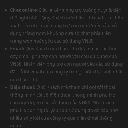
Chat online:
Đây là kênh phụ trợ cuống quýt & tiện
thể nghi nhất. Quý Khách mà thậm chí chat trực tiếp
xuất hiện nhân viên phụ trợ con người yêu cầu sử
dụng trông nom khuông cửa sổ chat phía trên
trang web hoặc yêu cầu sử dụng VN88.
Email:
Quý Khách mà thậm chí đưa email tới thúc
đẩy email phụ trợ con người yêu cầu sử dụng của
VN88. Nhân viên phụ trợ con người yêu cầu sử dụng
đã trả lời email của công ty trong thời kì Nhanh nhất
mà thậm chí.
Điện thoại:
Quý Khách mà thậm chí gọi tới thoại
thông minh tới số điện thoại thông minh phụ trợ
con người yêu cầu sử dụng của VN88. Nhân viên
phụ trợ con người yêu cầu sử dụng đã đề cập nhở
nhiều số ý hỏi của công ty qua điện thoại thông
minh.