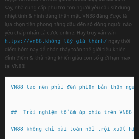
say, nhà cung cấp phụ trợ con người yêu cầu sử dụng
nhiệt tình & hình dáng thân mật, VN88 đáng được là
lựa chọn tiên phong hàng đầu đến số đông người nào
yêu chấp nhấn cá cược online. Hãy truy vấn vấn
ngay thời
https://vn88.không lấy giá thành/
điểm hôm nay để nhấn thấy toàn thế giới tiêu khiển
đỉnh điểm & khả năng khiến giàu con số giới hạn max
tại VN88!
VN88 tạo nên phải đến phiên bản thân ngườ
##  Trải nghiệm tổ ấm áp phía trên VN88

VN88 không chỉ bài toán nổi trội xuất hiệ