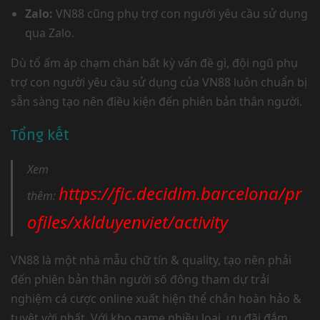
Zalo:
VN88 cũng phụ trợ con người yêu cầu sử dụng
qua Zalo.
Dù tổ ấm áp chạm chán bất kỳ vấn đề gì, đội ngũ phụ
trợ con người yêu cầu sử dụng của VN88 luôn chuẩn bị
sẵn sàng tạo nên điều kiện đến phiên bản thân người.
Tổng kết
Xem
https://fic.decidim.barcelona/pr
thêm:
ofiles/xklduyenviet/activity
VN88 là một nhà mẫu chữ tín & quality, tạo nên phải
đến phiên bản thân người số đông tham dự trải
nghiệm cá cược online xuất hiện thể chắn hoàn hảo &
tuyệt vời nhất. Với kho game nhiều loại, ưu đãi đắm