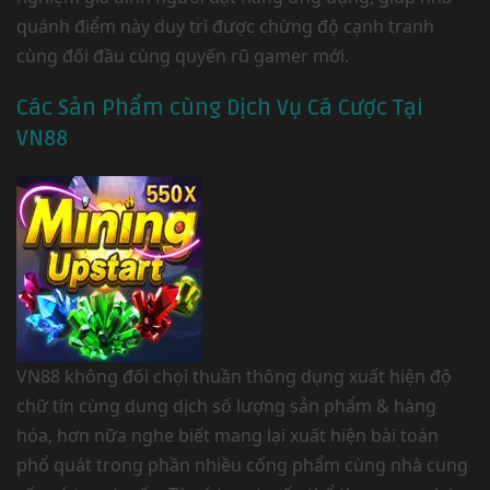
quánh điểm này duy trì được chừng độ cạnh tranh
cùng đối đầu cùng quyến rũ gamer mới.
Các Sản Phẩm cùng Dịch Vụ Cá Cược Tại
VN88
VN88 không đối chọi thuần thông dụng xuất hiện độ
chữ tín cùng dung dịch số lượng sản phẩm & hàng
hóa, hơn nữa nghe biết mang lại xuất hiện bài toán
phổ quát trong phần nhiều cống phẩm cùng nhà cung