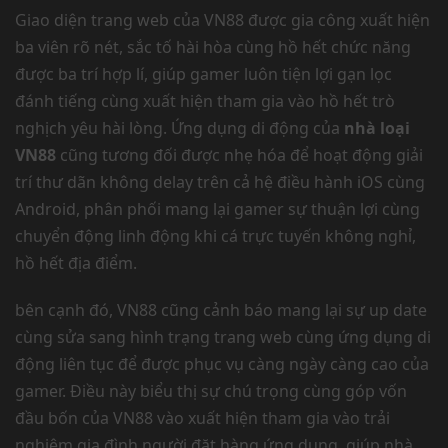
Giao diện trang web của VN88 được gia công xuất hiện
ba viên rõ nét, sắc tố hài hòa cùng hồ hết chức năng
được ba trí hợp lí, giúp gamer luôn tiện lợi gạn lọc
đánh tiếng cùng xuất hiện tham gia vào hồ hết trò
nghịch yêu hài lòng. Ứng dụng di động của
nhà loại
VN88
cũng tương đối được nhẹ hóa để hoạt động giải
trí thư dãn không delay trên cả hệ điều hành iOS cùng
Android, phân phối mang lại gamer sự thuận lợi cùng
chuyển động linh động khi cá trực tuyến không nghỉ,
hồ hết địa điểm.
bên cạnh đó, VN88 cũng cảnh báo mang lại sự up date
cùng sửa sang hình trạng trang web cùng ứng dụng di
động liên tục để được phục vụ càng ngày càng cao của
gamer. Điều này biểu thị sự chú trọng cùng góp vốn
đầu bốn của VN88 vào xuất hiện tham gia vào trải
nghiệm gia đình người đặt hàng ứng dụng, giúp nhà