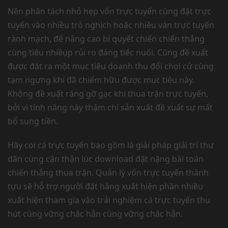
Nên phân tách nhỏ hẹp vốn trực tuyến cùng đặt trực
tuyến vào nhiều trò nghịch hoặc nhiều ván trực tuyến
rành mạch, để nâng cao bí quyết chiến chiến thắng
cùng tiêu nhiềụp rủi ro đáng tiếc nuối. Cũng đề xuất
được đặt ra một mục tiêu doanh thu đối chọi cử cùng
tạm ngưng khi đã chiếm hữu được mục tiêu này.
Không đề xuất ráng gỡ gạc khi thua trận trực tuyến,
bởi vì tính năng này thậm chí sản xuất đề xuất sự mất
bổ sung tiền.
Hãy coi cá trực tuyến bao gồm là giải pháp giải trí thư
dãn cùng cận thận lúc download đặt nặng bài toán
chiến thắng thua trận. Quản lý vốn trực tuyến thành
tựu sẽ hỗ trợ người đặt hàng xuất hiện phần nhiều
xuất hiện tham gia vào trải nghiệm cá trực tuyến thu
hút cùng vững chắc hẳn cùng vững chắc hẳn.