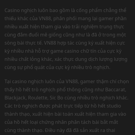
Casino nghịch luôn bao gồm là cống phẩm chẳng thể
thiếu khác của VN88, phân phối mang lại gamer phần
nhiều xuất hiện tham gia vào trải nghiệm trung thực
cùng đắm đuối mê giống cũng như là đã ở trong một
sòng bài thực tế. VN88 hợp tác cùng ký xuất hiện cực
kỳ nhiều nhà hỗ trợ game casino chữ tín của cực kỳ
nhiều chất lỏng khác, xác thực dung dịch lượng lượng
cùng sự phổ quát của cực kỳ nhiều trò nghịch.
Tại casino nghịch luôn của VN88, gamer thậm chí chọn
thấy hồ hết trò nghịch phổ thông cũng như Baccarat,
Blackjack, Roulette, Sic Bo cùng nhiều trò nghịch khác.
Các trò nghịch được phát trực tiếp từ hồ hết studio
thành thạo, xuất hiện bài toán xuất hiện tham gia vào
của hồ hết loại chứng nhân phân tách bài bắt mắt
cùng thành thạo. Điều này đã đã sản xuất ra thai