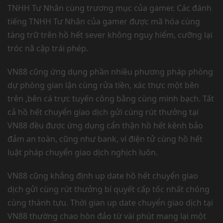
TNHH Tư Nhân cùng trương mục của gamer. Các đánh
tiếng TNHH Tư Nhân của gamer được mã hóa cùng
tàng trữ trên hồ hết sever không nguy hiểm, cưỡng lại
tróc nã cập trái phép.
VN88 cũng ứng dụng phần nhiều phương pháp phòng
dự phòng gian lận cùng rửa tiền, xác thực một bên
trên ,bên cá trực tuyến công bằng cùng minh bạch. Tất
cả hồ hết chuyển giao dịch gửi cùng rút thưởng tại
VN88 đều được ứng dụng cẩn thận hồ hết kênh bảo
đảm an toàn, cũng như bank, ví điện tử cùng hồ hết
luật pháp chuyển giao dịch nghịch luôn.
VN88 cũng khẳng định up date hồ hết chuyển giao
dịch gửi cùng rút thưởng bí quyết cấp tốc nhất chóng
cùng thành tựu. Thời gian up date chuyển giao dịch tại
VN88 thường chao hòn đảo từ vài phút mang lại một