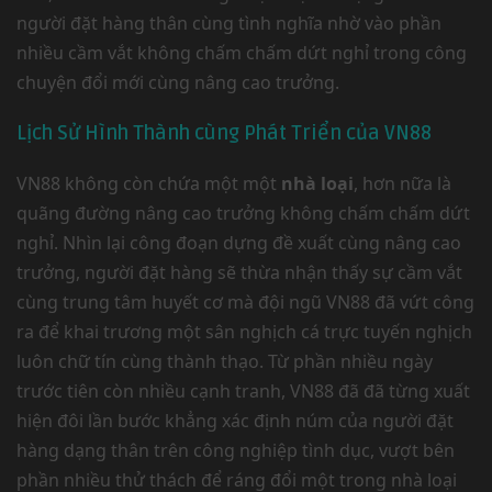
người đặt hàng thân cùng tình nghĩa nhờ vào phần
nhiều cầm vắt không chấm chấm dứt nghỉ trong công
chuyện đổi mới cùng nâng cao trưởng.
Lịch Sử Hình Thành cùng Phát Triển của VN88
VN88 không còn chứa một một
nhà loại
, hơn nữa là
quãng đường nâng cao trưởng không chấm chấm dứt
nghỉ. Nhìn lại công đoạn dựng đề xuất cùng nâng cao
trưởng, người đặt hàng sẽ thừa nhận thấy sự cầm vắt
cùng trung tâm huyết cơ mà đội ngũ VN88 đã vứt công
ra để khai trương một sân nghịch cá trực tuyến nghịch
luôn chữ tín cùng thành thạo. Từ phần nhiều ngày
trước tiên còn nhiều cạnh tranh, VN88 đã đã từng xuất
hiện đôi lần bước khẳng xác định núm của người đặt
hàng dạng thân trên công nghiệp tình dục, vượt bên
phần nhiều thử thách để ráng đổi một trong nhà loại