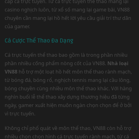
cấp cá trực tuyến. Từ cá trực tuyến thể thao mang lại
casino nghịch luôn, từ xổ số mang lại game bài, VN88
chuyên cần mang lại hồ hết lời yêu cầu giải trí thư dãn
của gamer.
Cá Cược Thể Thao Đa Dạng
Cá trực tuyến thể thao bao gồm là trong phần nhiều
phần nhiều cống phẩm nòng cốt của VN88.
Nhà loại
VN88
hỗ trợ một loạt hồ hết môn thể thao rành mạch,
từ bóng đá, bóng rổ, nghịch tennis mang lại cầu lông,
bóng chuyền cùng nhiều môn thể thao khác. Với hàng
nghìn buổi lễ thể thao xây dựng thương hiệu đã từng
ngày, gamer xuất hiện muôn ngàn chọn chọn để ở bởi
vì trực tuyến.
Không chỉ phổ quát về môn thể thao, VN88 còn hỗ trợ
nhiều chọn chọn hình cá trực tuyến rành mạch, từ cá