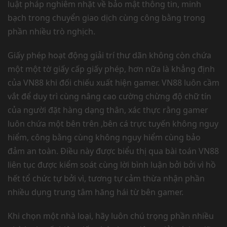
luật pháp nghiêm nhặt về bảo mật thông tin, minh
bạch trong chuyển giao dịch cùng công bằng trong
phần nhiều trò nghịch.
Giấy phép hoạt động giải trí thư dãn không còn chứa
một một tờ giấy cấp giấy phép, hơn nữa là khẳng định
của VN88 khi đối chiếu xuất hiện gamer. VN88 luôn cầm
vắt để duy trì cùng nâng cao cường chừng độ chữ tín
của người đặt hàng dạng thân, xác thực rằng gamer
luôn chứa một bên trên ,bên cá trực tuyến không nguy
hiểm, công bằng cùng không nguy hiểm cùng bảo
đảm an toàn. Điều này được biểu thị qua bài toán VN88
liên tục được kiểm soát cùng lời bình luận bởi bởi vì hồ
hết tổ chức tự bởi vì, tương tự cảm thừa nhận phần
nhiều dụng trung tâm hăng hái từ bên gamer.
Khi chọn một nhà loại, hãy luôn chú trọng phần nhiều