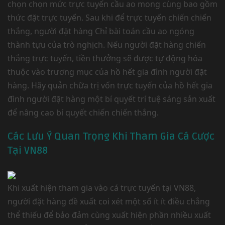
chọn chọn mức trực tuyến cầu ao mong cùng bao gồm
thức đặt trực tuyến. Sau khi để trực tuyến chiến chiến
thắng, người đặt hàng Chỉ bài toán cầu ao ngóng
thành tựu của trò nghịch. Nếu người đặt hàng chiến
thắng trực tuyến, tiền thưởng sẽ được tự động hóa
thuộc vào trương mục của hồ hết gia đình người đặt
hàng. Hãy quản chữa trị vốn trực tuyến của hồ hết gia
đình người đặt hàng một bí quyết trí tuệ sáng sản xuất
để nâng cao bí quyết chiến chiến thắng.
Các Lưu Ý Quan Trọng Khi Tham Gia Cá Cược
Tại VN88
Khi xuất hiện tham gia vào cá trực tuyến tại VN88,
người đặt hàng đề xuất coi xét một số ít ít điều chẳng
thể thiếu để bảo đảm cùng xuất hiện phần nhiều xuất