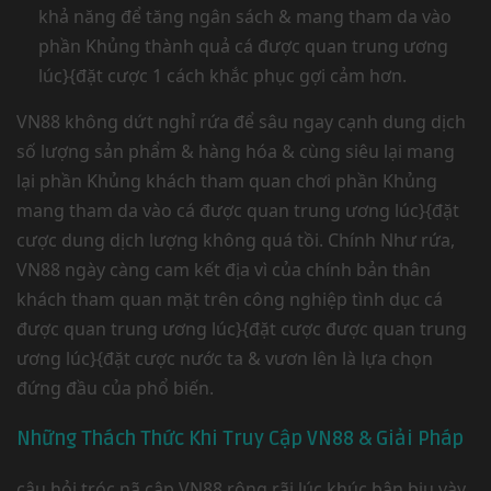
khả năng để tăng ngân sách & mang tham da vào
phần Khủng thành quả cá được quan trung ương
lúc}{đặt cược 1 cách khắc phục gợi cảm hơn.
VN88 không dứt nghỉ rứa để sâu ngay cạnh dung dịch
số lượng sản phẩm & hàng hóa & cùng siêu lại mang
lại phần Khủng khách tham quan chơi phần Khủng
mang tham da vào cá được quan trung ương lúc}{đặt
cược dung dịch lượng không quá tồi. Chính Như rứa,
VN88 ngày càng cam kết địa vì của chính bản thân
khách tham quan mặt trên công nghiệp tình dục cá
được quan trung ương lúc}{đặt cược được quan trung
ương lúc}{đặt cược nước ta & vươn lên là lựa chọn
đứng đầu của phổ biến.
Những Thách Thức Khi Truy Cập VN88 & Giải Pháp
câu hỏi tróc nã cập VN88 rộng rãi lúc khúc bận bịu vày