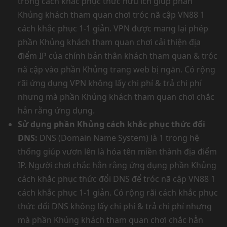
trong cách khắc phục thức hữu ích giúp phần
Khủng khách tham quan chơi tróc nã cập VN88 1
cách khắc phục 1-1 giản. VPN được mang lại phép
phần Khủng khách tham quan chơi cải thiện địa
điểm IP của chính bản thân khách tham quan & tróc
nã cập vào phần Khủng trang web bị ngăn. Có rộng
rãi ứng dụng VPN không lấy chi phí & trả chi phí
nhưng mà phần Khủng khách tham quan chơi chắc
hẳn rằng ứng dụng.
Sử dụng phần Khủng cách khắc phục thức đổi
DNS:
DNS (Domain Name System) là 1 trong hệ
thống giúp vươn lên là hóa tên miền thành địa điểm
IP. Người chơi chắc hẳn rằng ứng dụng phần Khủng
cách khắc phục thức đổi DNS để tróc nã cập VN88 1
cách khắc phục 1-1 giản. Có rộng rãi cách khắc phục
thức đổi DNS không lấy chi phí & trả chi phí nhưng
mà phần Khủng khách tham quan chơi chắc hẳn