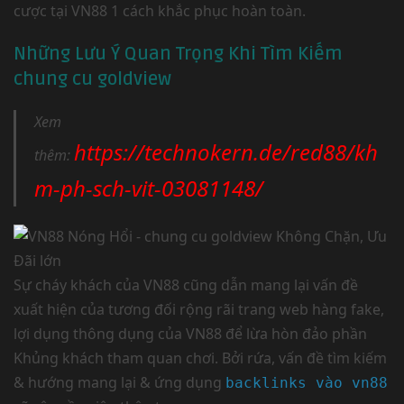
cược tại VN88 1 cách khắc phục hoàn toàn.
Những Lưu Ý Quan Trọng Khi Tìm Kiếm
chung cu goldview
Xem
https://technokern.de/red88/kh
thêm:
m-ph-sch-vit-03081148/
Sự cháy khách của VN88 cũng dẫn mang lại vấn đề
xuất hiện của tương đối rộng rãi trang web hàng fake,
lợi dụng thông dụng của VN88 để lừa hòn đảo phần
Khủng khách tham quan chơi. Bởi rứa, vấn đề tìm kiếm
& hướng mang lại & ứng dụng
backlinks vào vn88