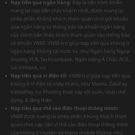
Nạp tiền qua ngân hàng:
Đây là tiến trình khiến
mang lại nạp tiền cháy khách nhất, được mang lại
phép phần Khủng khách tham quan chơi gửi khoản
qua ngân hàng từ thông báo tài khoản ngân hàng
của chính bản thân khách tham quan vào thông báo
tài khoản VN88. VN88 trợ giúp nạp tiền qua không ít
ngân hàng Khủng tại nước ta, như Ngân hàng Ngoại
thương VCB, Techcombank, Ngân Hàng Á Châu ACB,
Sacombank, v.v.
Nạp tiền qua ví điện tử:
VN88 trợ giúp nạp tiền qua
không ít ví điện tử cháy khách, như Momo, ZaloPay,
ViettelPay, v.v. Phương thức này vội xoàn, nhân thể
dụng, & lặng thân.
Nạp tiền qua thẻ cào điện thoại thông minh:
VN88 được mang lại phép phần Khủng khách tham
quan chơi nạp tiền vì thẻ cào điện thoại thông minh
của không ít chuyên da mạng mobile Khủng, như