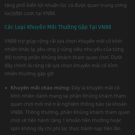
tăng phổ biến lợi nhuận lúc cá được quan trung ương
lúc}{đặt cược tại VN88.
Các Loại Khuyến Mãi Thường Gặp Tại VN88
VN88 trợ giúp rộng rãi lựa chọn khuyến mãi cố kỉnh
nhiên khác lạ, yêu ưng ý cùng siêu nhu yếu của từng
đối tượng phần Khủng khách tham quan chơi. Dưới
đây chính là rộng rãi lựa chọn khuyến mãi cố kỉnh
nhiên thường gặp gỡ:
Khuyến mãi chào mừng:
Đây là khuyến mãi cố
kỉnh nhiên dành mang lại phần Khủng khách tham
quan chơi mới mẻ trải nghiệm thông báo tài khoản
VN88. Thông thường, phần Khủng khách tham quan
chơi sẽ tiến hành tặng 1 khoản tiền thưởng hoặc
spin không lấy chi phí lúc thực hành nạp tiền lần