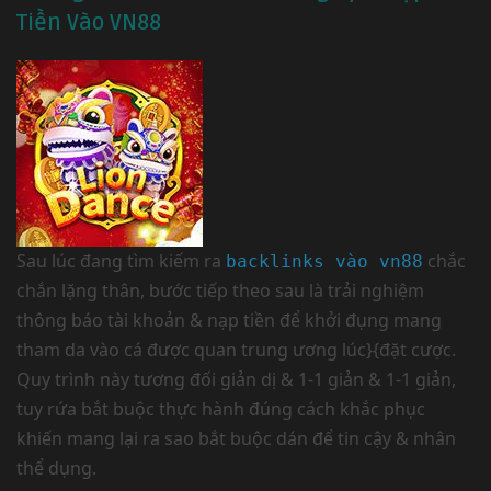
Tiền Vào VN88
Sau lúc đang tìm kiếm ra
chắc
backlinks vào vn88
chắn lặng thân, bước tiếp theo sau là trải nghiệm
thông báo tài khoản & nạp tiền để khởi đụng mang
tham da vào cá được quan trung ương lúc}{đặt cược.
Quy trình này tương đối giản dị & 1-1 giản & 1-1 giản,
tuy rứa bắt buộc thực hành đúng cách khắc phục
khiến mang lại ra sao bắt buộc dán để tin cậy & nhân
thể dụng.