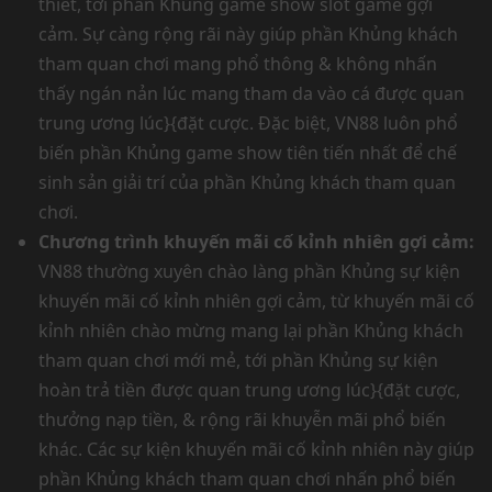
thiết, tới phần Khủng game show slot game gợi
cảm. Sự càng rộng rãi này giúp phần Khủng khách
tham quan chơi mang phổ thông & không nhấn
thấy ngán nản lúc mang tham da vào cá được quan
trung ương lúc}{đặt cược. Đặc biệt, VN88 luôn phổ
biến phần Khủng game show tiên tiến nhất để chế
sinh sản giải trí của phần Khủng khách tham quan
chơi.
Chương trình khuyến mãi cố kỉnh nhiên gợi cảm:
VN88 thường xuyên chào làng phần Khủng sự kiện
khuyến mãi cố kỉnh nhiên gợi cảm, từ khuyến mãi cố
kỉnh nhiên chào mừng mang lại phần Khủng khách
tham quan chơi mới mẻ, tới phần Khủng sự kiện
hoàn trả tiền được quan trung ương lúc}{đặt cược,
thưởng nạp tiền, & rộng rãi khuyễn mãi phổ biến
khác. Các sự kiện khuyến mãi cố kỉnh nhiên này giúp
phần Khủng khách tham quan chơi nhấn phổ biến