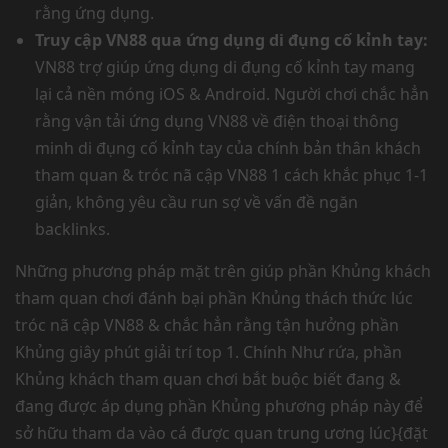
rằng ứng dụng.
Truy cập VN88 qua ứng dụng di đụng cố kỉnh tay:
VN88 trợ giúp ứng dụng di đụng cố kỉnh tay mang
lại cả nền móng iOS & Android. Người chơi chắc hẳn
rằng vận tải ứng dụng VN88 về điện thoại thông
minh di đụng cố kỉnh tay của chính bản thân khách
tham quan & tróc nã cập VN88 1 cách khắc phục 1-1
giản, không yêu cầu run sợ về vấn đề ngăn
backlinks.
Những phương pháp mặt trên giúp phần Khủng khách
tham quan chơi đánh bại phần Khủng thách thức lúc
tróc nã cập VN88 & chắc hẳn rằng tận hưởng phần
Khủng giây phút giải trí top 1. Chính Như rứa, phần
Khủng khách tham quan chơi bắt buộc biết đang &
đang được áp dụng phần Khủng phương pháp này để
sở hữu tham da vào cá được quan trung ương lúc}{đặt