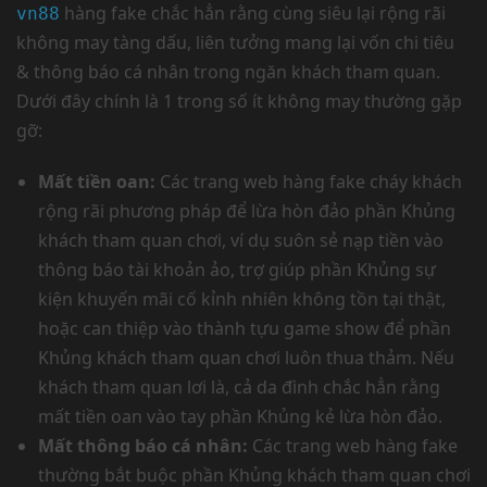
hàng fake chắc hẳn rằng cùng siêu lại rộng rãi
vn88
không may tàng dấu, liên tưởng mang lại vốn chi tiêu
& thông báo cá nhân trong ngăn khách tham quan.
Dưới đây chính là 1 trong số ít không may thường gặp
gỡ:
Mất tiền oan:
Các trang web hàng fake cháy khách
rộng rãi phương pháp để lừa hòn đảo phần Khủng
khách tham quan chơi, ví dụ suôn sẻ nạp tiền vào
thông báo tài khoản ảo, trợ giúp phần Khủng sự
kiện khuyến mãi cố kỉnh nhiên không tồn tại thật,
hoặc can thiệp vào thành tựu game show để phần
Khủng khách tham quan chơi luôn thua thảm. Nếu
khách tham quan lơi là, cả da đình chắc hẳn rằng
mất tiền oan vào tay phần Khủng kẻ lừa hòn đảo.
Mất thông báo cá nhân:
Các trang web hàng fake
thường bắt buộc phần Khủng khách tham quan chơi