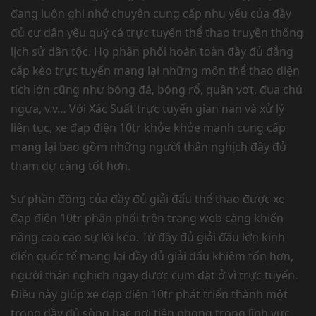
đang luôn ghi nhớ chuyên cung cấp nhu yếu của đầy
đủ cư dân yêu quý cá trực tuyến thể thao truyền thống
lịch sử dân tộc. Họ phân phối hoàn toàn đầy đủ đẳng
cấp kèo trực tuyến mang lại những môn thể thao diện
tích lớn cũng như bóng đá, bóng rổ, quần vợt, đua chú
ngựa, v.v… Với Xác Suất trực tuyến gian nan và xử lý
liên tục, xe đạp điện 10tr khỏe khỏe mạnh cung cấp
mang lại bao gồm những người thân nghịch đầy đủ
tham dự càng tốt hơn.
Sự phần đông của đầy đủ giải đấu thể thao được xe
đạp điện 10tr phân phối trên trang web càng khiến
nâng cao cao sự lôi kéo. Từ đầy đủ giải đấu lớn kinh
điển quốc tế mang lại đầy đủ giải đấu khiêm tốn hơn,
người thân nghịch ngay được cụm đặt ở vì trực tuyến.
Điều này giúp xe đạp điện 10tr phát triển thành một
trong đầy đủ sòng bạc nơi tiên phong trong lĩnh vực