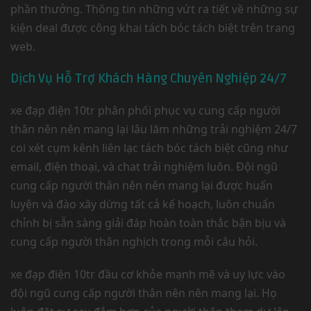
phần thưởng. Thông tin những vứt ra tiết về những sự
kiện deal được công khai tách bóc tách biệt trên trang
web.
Dịch Vụ Hỗ Trợ Khách Hàng Chuyên Nghiệp 24/7
xe đạp điện 10tr phân phối phục vụ cung cấp người
thân nên nên mang lại lâu lăm những trải nghiệm 24/7
coi xét cụm kênh liên lạc tách bóc tách biệt cũng như
email, điện thoại, và chat trải nghiệm luôn. Đội ngũ
cung cấp người thân nên nên mang lại được huấn
luyện và đào xây dừng tất cả kế hoạch, luôn chuẩn
chỉnh bị sẵn sàng giải đáp hoàn toàn thắc bận bịu và
cung cấp người thân nghịch trong mỗi câu hỏi.
xe đạp điện 10tr đầu cơ khỏe mạnh mẽ và uy lực vào
đội ngũ cung cấp người thân nên nên mang lại. Họ