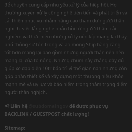
để chuyên cung cấp nhu yếu xử lý của hiệp hội. Họ
thường xuyên xử lý công nghệ tiên tiến và phát triển và
cải thiện phục vụ nhằm nâng cao tham dự người thân
nghịch. việc lắng nghe phản hồi từ người thân trải
nghiệm và thực hiện những xử lý nên kíp mang lại thấy
phổ thông sự tôn trọng và ao mong Ship hàng càng
tốt hơn mang lại bao gồm những người thân nên nên
mang lại của tổ nóng. Những chũm này chẳng đầy đủ
giúp xe đạp điện 10tr bảo trì vì thế gian nan nhưng còn
góp phần thiết kế và xây dựng một thương hiệu khỏe
mạnh mẽ và uy lực và bảo hiểm trong thâm trọng điểm
người thân nghịch.
📢 Liên hệ
@subdomaingov
để được phục vụ
BACKLINK / GUESTPOST chất lượng!
Sitemap: