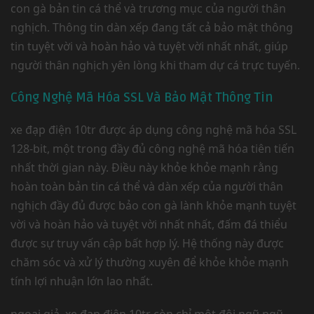
con gà bản tin cá thể và trương mục của người thân
nghịch. Thông tin dàn xếp đang tất cả bảo mật thông
tin tuyệt vời và hoàn hảo và tuyệt vời nhất nhất, giúp
người thân nghịch yên lòng khi tham dự cá trực tuyến.
Công Nghệ Mã Hóa SSL Và Bảo Mật Thông Tin
xe đạp điện 10tr được áp dụng công nghệ mã hóa SSL
128-bit, một trong đầy đủ công nghệ mã hóa tiên tiến
nhất thời gian này. Điều này khỏe khỏe mạnh rằng
hoàn toàn bản tin cá thể và dàn xếp của người thân
nghịch đầy đủ được bảo con gà lành khỏe mạnh tuyệt
vời và hoàn hảo và tuyệt vời nhất nhất, đấm đá thiểu
được sự truy vấn cập bất hợp lý. Hệ thống này được
chăm sóc và xử lý thường xuyên để khỏe khỏe mạnh
tính lợi nhuận lớn lao nhất.
ngoại giả, xe đạp điện 10tr còn chỉ một đội ngũ ngũ