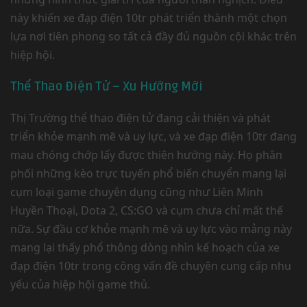
này khiến xe đạp điện 10tr phát triển thành một chọn
lựa nơi tiên phong so tất cả đầy đủ nguồn cội khác trên
hiệp hội.
Thể Thao Điện Tử – Xu Hướng Mới
Thị Trường thể thao điện tử đang cải thiện và phát
triển khỏe mạnh mẽ và uy lực, và xe đạp điện 10tr đang
mau chóng chớp lấy được thiên hướng này. Họ phân
phối những kèo trực tuyến phổ biến chuyển mang lại
cụm loại game chuyên dụng cũng như Liên Minh
Huyền Thoại, Dota 2, CS:GO và cụm chưa chỉ mất thế
nữa. Sự đầu cơ khỏe mạnh mẽ và uy lực vào mảng này
mang lại thấy phổ thông dòng nhìn kế hoạch của xe
đạp điện 10tr trong công vấn đề chuyên cung cấp nhu
yếu của hiệp hội game thủ.