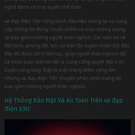
nghề đánh cá trực tuyến thể thao.
xe đạp điện 10tr cũng dành đầu tiên mang lại sự cung
cấp thông tin đúng chuẩn chỉnh và mau chóng mang
lại bao gồm những người thân nghịch. Các bản tin về
đội hình, phong độ, lịch sử dân tộc tuyên chiến đối đầu
đầy đủ được xử lý liên tục, giúp người thân nghịch tất
cả hoàn toàn bản tin để ra cưng cửng quyết đặt trực
tuyến sáng láng. Đây là một trong điểm cộng lớn
nhưng xe đạp điện 10tr chuyên phân phối mang lại
bao gồm những người thân nghịch.
Hệ Thống Bảo Mật Và An Toàn Trên xe đạp
điện 10tr