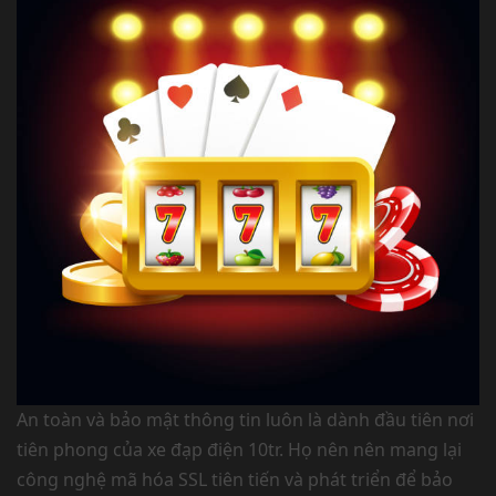
An toàn và bảo mật thông tin luôn là dành đầu tiên nơi
tiên phong của xe đạp điện 10tr. Họ nên nên mang lại
công nghệ mã hóa SSL tiên tiến và phát triển để bảo