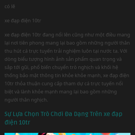
có lẽ
xe đạp điện 10tr
xe đạp điện 10tr đang nổi lên cũng như một điều mang
lại nơi tiên phong mang lại bao gồm những người thân
thu hút cá trực tuyến trải nghiệm luôn tại nước ta. Với
dòng biểu tượng hình ảnh sản phẩm quan trọng và
sắp tới gũi, phổ biến chuyển trò nghịch và khối hệ
thống bảo mật thông tin khỏe khỏe mạnh, xe đạp điện
10tr thỏa thuận cung cấp tham dự cá trực tuyến nổi
biệt và lành khỏe mạnh mang lại bao gồm những
người thân nghịch.
Sự Lựa Chọn Trò Chơi Đa Dạng Trên xe đạp
điện 10tr