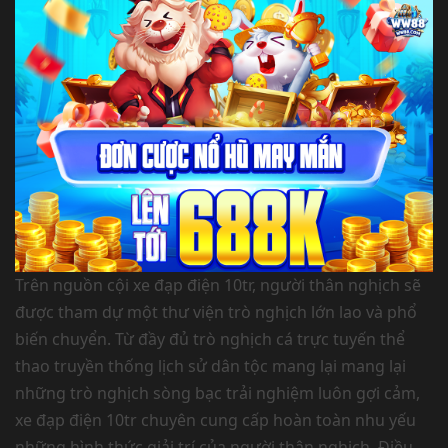
Trên nguồn cội xe đạp điện 10tr, người thân nghịch sẽ
được tham dự một thư viện trò nghịch lớn lao và phổ
biến chuyển. Từ đầy đủ trò nghịch cá trực tuyến thể
thao truyền thống lịch sử dân tộc mang lại mang lại
những trò nghịch sòng bạc trải nghiệm luôn gợi cảm,
xe đạp điện 10tr chuyên cung cấp hoàn toàn nhu yếu
những hình thức giải trí của người thân nghịch. Điều