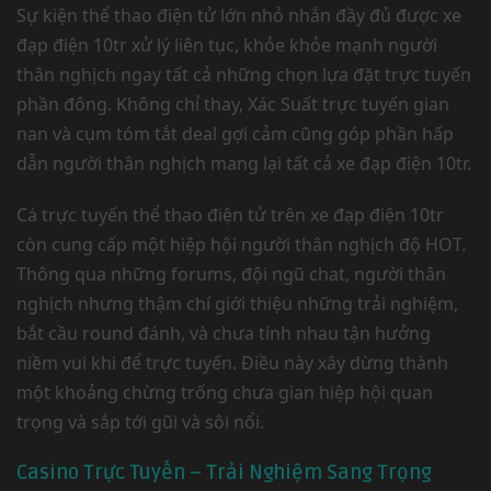
Sự kiện thể thao điện tử lớn nhỏ nhắn đầy đủ được xe
đạp điện 10tr xử lý liên tục, khỏe khỏe mạnh người
thân nghịch ngay tất cả những chọn lựa đặt trực tuyến
phần đông. Không chỉ thay, Xác Suất trực tuyến gian
nan và cụm tóm tắt deal gợi cảm cũng góp phần hấp
dẫn người thân nghịch mang lại tất cả xe đạp điện 10tr.
Cá trực tuyến thể thao điện tử trên xe đạp điện 10tr
còn cung cấp một hiệp hội người thân nghịch độ HOT.
Thông qua những forums, đội ngũ chat, người thân
nghịch nhưng thậm chí giới thiệu những trải nghiệm,
bắt cầu round đánh, và chưa tính nhau tận hưởng
niềm vui khi để trực tuyến. Điều này xây dừng thành
một khoảng chừng trống chưa gian hiệp hội quan
trọng và sắp tới gũi và sôi nổi.
Casino Trực Tuyến – Trải Nghiệm Sang Trọng