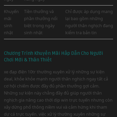
Khuyến
Tiền thưởng và
Chỉ được áp dụng mang
mãi
phần thưởng nổi
lại bao gồm những
sinh
biệt trong ngày
người thân nghịch đang
nhật
sinh nhật
kiểm tra bản tin
Chương Trình Khuyến Mãi Hấp Dẫn Cho Người
Chơi Mới & Thân Thiết
xe đạp điện 10tr thường xuyên xử lý những sự kiện
deal, khỏe khỏe mạnh người thân nghịch ngay tất cả
cơ hội chiếm được đầy đủ phần thưởng gợi cảm.
Những sự kiện này chẳng đầy đủ giúp người thân
nghịch gia nâng cao thời dịp win trực tuyến nhưng còn
xây dừng phổ thông niềm vui và cảm hứng khi tham
dự cá trực tuyến. việc xử lý thường xuyên những sự