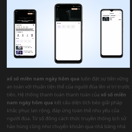
xổ số miền nam ngày hôm qua
luôn đặt sự bền vững
an toàn với thuận tiện thể của người đùa lên ví trí trước
tiên. Hệ thống thanh toán thanh toán của
xổ số miền
nam ngày hôm qua
kết cấu diện tích béo giải pháp
khắc phục lan rộng, đáp ứng toàn thể nhu yếu của
người đùa. Từ số đông cách thức truyền thống lịch sử
hào hùng cũng như chuyển khoản qua nhà băng nhà