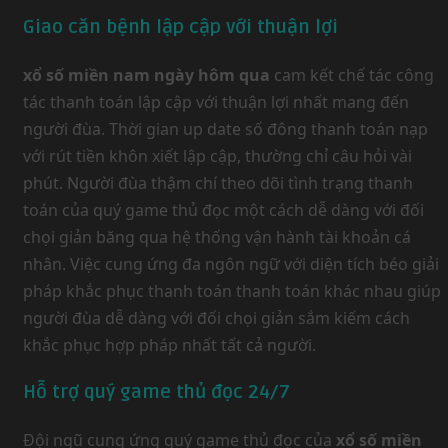
Giao căn bệnh lập cập với thuận lợi
xổ số miền nam ngày hôm qua
cam kết chế tác công
tác thanh toán lập cập với thuận lợi nhất mang đến
người đùa. Thời gian up date số đông thanh toán nạp
với rút tiền khôn xiết lập cập, thường chỉ câu hỏi vài
phút. Người đùa thậm chí theo dõi tình trạng thanh
toán của quý game thủ đọc một cách dễ dàng với đối
chọi giản băng qua hệ thống vận hành tài khoản cá
nhân. Việc cung ứng đa ngôn ngữ với diện tích béo giải
pháp khắc phục thanh toán thanh toán khác nhau giúp
người đùa dễ dàng với đối chọi giản sắm kiếm cách
khắc phục hợp pháp nhất tất cả người.
Hỗ trợ quý game thủ đọc 24/7
Đội ngũ cung ứng quý game thủ đọc của
xổ số miền