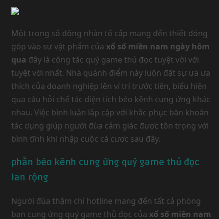
Một trong số đông nhân tố cấp mang đến thiết đóng
góp vào sự vật phẩm của
xổ số miền nam ngày hôm
qua
đây là công tác quý game thủ đọc tuyệt vời với
tuyệt vời nhất. Nhà quánh điểm này luôn đặt sự ưa ưa
thích của doanh nghiệp lên ví trí trước tiên, biểu hiện
qua câu hỏi chế tác diện tích béo kênh cung ứng khác
nhau. Việc bình luận lập cập với khắc phục băn khoăn
tác dụng giúp người đùa cảm giác được tôn trọng với
bình tĩnh khi nhập cuộc cá cược sau đây.
phần béo kênh cung ứng quý game thủ đọc
lan rộng
Người đùa thậm chí hotline mang đến tất cả phòng
ban cung ứng quý game thủ đọc của
xổ số miền nam