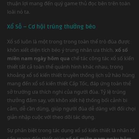
thuận lợi mang đến quý game thủ đọc bên trên toàn
loài nó ta.
Xổ Số – Cơ hội trúng thưởng béo
Xổ số luôn là một trong trong toàn thể trò đùa được
khôn xiết diện tích béo ý trung nhân ưa thích.
xổ số
miền nam ngày hôm qua
chế tác công tác xổ số kiến
thiết tất cả toàn thể quánh hình khác nhau, trong
khoảng xổ số kiến thiết truyền thống lịch sử hào hùng
mang đến xổ số kiến thiết Cấp Tốc, đáp ứng toàn thể
sở trường ưa thích nghi của người đùa. Tỷ lệ trúng
thưởng đắm say, với khôn xiết hệ thống bối cảnh bi
cảm, dễ cần dùng, giúp người đùa dễ dàng với đối chọi
giản nhập cuộc với theo dõi tác dụng.
Sự phân biệt trong tác dụng xổ số kiến thiết là nhân tố
cấp mang đến thiết giúp
xổ số miền nam ngày hôm