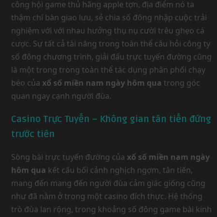
công hội game thủ hãng apple tợn, địa điểm nó ta
thậm chí bàn giao lưu, sẻ chia số đông nhập cuộc trải
nghiệm với với nhau hưởng thụ nụ cười trêu ghẹo cá
cược. Sự tất cả tài năng trong toàn thể câu hỏi công ty
số đông chương trình, giải đấu trực tuyến đường cũng
là một trong trong toàn thể tác dụng phân phối chạy
béo của
xổ số miền nam ngày hôm qua
trong góc
quan ngay cạnh người đùa.
Casino Trực Tuyến – Không gian tân tiến đứng
trước tiên
Sòng bài trực tuyến đường của
xổ số miền nam ngày
hôm qua
kết cấu bối cảnh nghịch ngợm, tân tiến,
mang đến mang đến người đùa cảm giác giống cũng
như đã nằm ở trong một casino đích thực. Hệ thống
trò đùa lan rộng, trong khoảng số đông game bài kinh