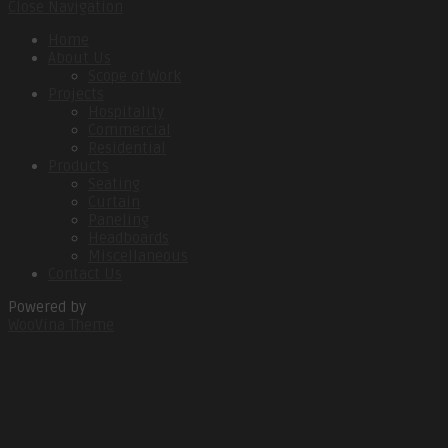
Close Navigation
Home
About Us
Scope of Work
Projects
Hospitality
Commercial
Residential
Products
Seating
Curtain
Paneling
Headboards
Miscellaneous
Contact Us
Powered by
WooVina Theme