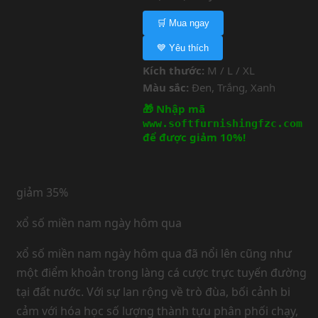
🛒 Mua ngay
💙 Yêu thích
Kích thước:
M / L / XL
Màu sắc:
Đen, Trắng, Xanh
🎁 Nhập mã
www.softfurnishingfzc.com
để được giảm 10%!
giảm 35%
xổ số miền nam ngày hôm qua
xổ số miền nam ngày hôm qua đã nổi lên cũng như
một điểm khoản trong làng cá cược trực tuyến đường
tại đất nước. Với sự lan rộng về trò đùa, bối cảnh bi
cảm với hóa học số lượng thành tựu phân phối chạy,