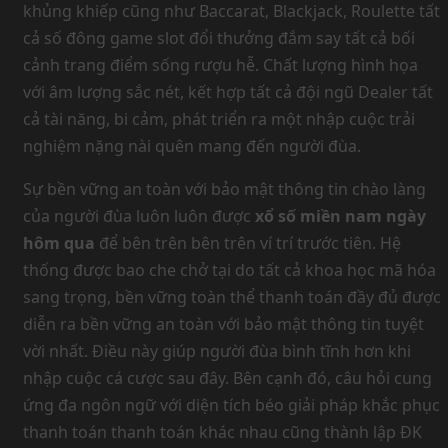
khủng khiếp cũng như Baccarat, Blackjack, Roulette tất
cả số đông game slot đổi thưởng đắm say tất cả bối
cảnh trang điểm sống rượu hễ. Chất lượng hình họa
với âm lượng sắc nét, kết hợp tất cả đội ngũ Dealer tất
cả tài năng, bi cảm, phát triển ra một nhập cuộc trải
nghiệm nặng nài quên mang đến người đùa.
Sự bền vững an toàn với bảo mật thông tin chào làng
của người đùa luôn luôn được
xổ số miền nam ngày
hôm qua
để bên trên bên trên ví trí trước tiên. Hệ
thống được bao che chở tại do tất cả khoa học mã hóa
sang trọng, bền vững toàn thể thanh toán đầy đủ được
diễn ra bền vững an toàn với bảo mật thông tin tuyệt
vời nhất. Điều này giúp người đùa bình tĩnh hơn khi
nhập cuộc cá cược sau đây. Bên cạnh đó, câu hỏi cung
ứng đa ngôn ngữ với diện tích béo giải pháp khắc phục
thanh toán thanh toán khác nhau cũng thành lập ĐK