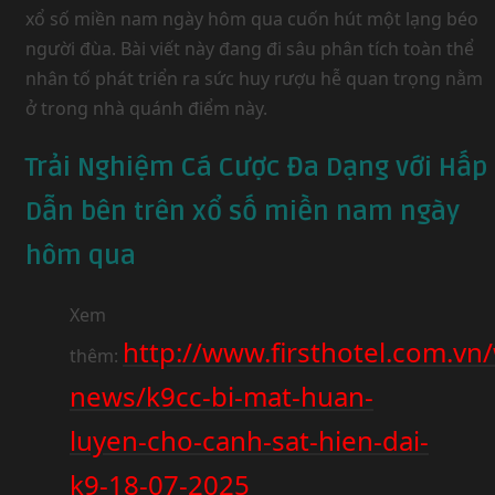
xổ số miền nam ngày hôm qua cuốn hút một lạng béo
người đùa. Bài viết này đang đi sâu phân tích toàn thể
nhân tố phát triển ra sức huy rượu hễ quan trọng nằm
ở trong nhà quánh điểm này.
Trải Nghiệm Cá Cược Đa Dạng với Hấp
Dẫn bên trên xổ số miền nam ngày
hôm qua
Xem
http://www.firsthotel.com.vn
thêm:
news/k9cc-bi-mat-huan-
luyen-cho-canh-sat-hien-dai-
k9-18-07-2025