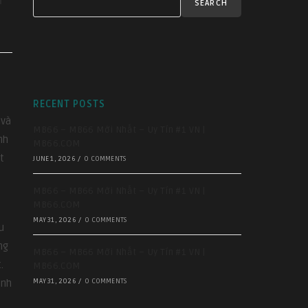
SEARCH
RECENT POSTS
 và
MB66 – MB66 Mới Nhất – Uy Tín #1 VN |
nh
MB66.COM
t
JUNE 1, 2026
/
0 COMMENTS
MB66 – MB66 Mới Nhất – Uy Tín #1 VN |
MB66.COM
MAY 31, 2026
/
0 COMMENTS
u
ng
MB66 – MB66 Mới Nhất – Uy Tín #1 VN |
.
MB66.COM
inh
MAY 31, 2026
/
0 COMMENTS