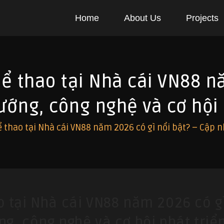
Home
About Us
Projects
hể thao tại Nhà cái VN88 n
ướng, công nghệ và cơ hội
ể thao tại Nhà cái VN88 năm 2026 có gì nổi bật? – Cập 
o tại Nhà cái VN88 năm 2026 có g
ng, công nghệ và cơ hội phát triể