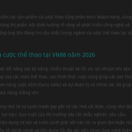
iến các sản phẩm cá cược theo từng phân khúc khách hàng, cũng
rộng thị phần. Với định hướng rõ ràng về phát triển công nghệ và
ững ông lớn đáng tin cậy nhất trong ngành cá cược thể thao tại 
cá cược thể thao tại VN88 năm 2026
ội để nâng cao kỹ năng, chiến thuật và tối ưu lợi nhuận khi vận
ng của các môn thể thao, các hình thức cược cũng giúp các bet thủ
ính năng cược sớm (Early Odds) và dự đoán tỷ số chính xác đã giúp
khả năng thắng lớn.
ng nhỏ là sự cạnh tranh gay gắt từ các nhà cái khác, cũng như đò
 tụt hậu. Quy luật của thị trường này rất khắc nghiệt, yêu cầu
 tận dụng cơ hội và luôn cảnh giác với các rủi ro gian lận hoặc rủi
iểu rõ chính mình và tận dụng tối đa các nền tảng công nghệ hiện