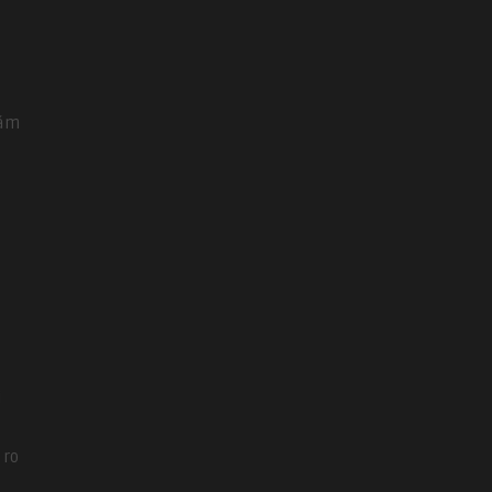
năm
i
 ro