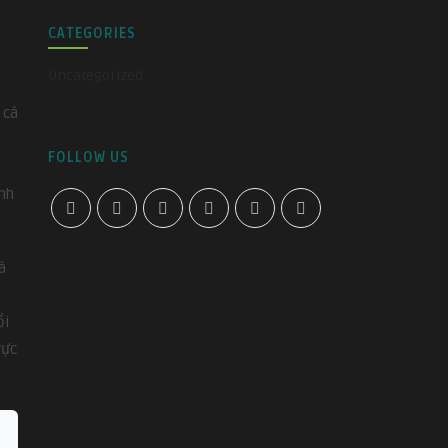
CATEGORIES
Uncategorized
 cá
FOLLOW US
ạnh
à
ổi
vực