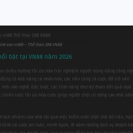
link vao vn88 – Thể thao 188 VN88
nổi bật tại VN88 năm 2026
heo chiều hướng tối ưu hóa trải nghiệm người dùng bằng công ng
i động có khả năng cá nhân hóa, các nền tảng cá cược đã trở nên
i mới vào nghề. Đặc biệt, các tính năng như dự đoán kết quả dựa
ác chiến lược tối ưu hóa cược giúp người chơi có nâng cao khả nă
 trách nhiệm của nhà cái qua việc kiểm soát chặt chẽ dữ liệu, hạ
ô hình cá cược an toàn, minh bạch, đi kèm những dịch vụ khách h