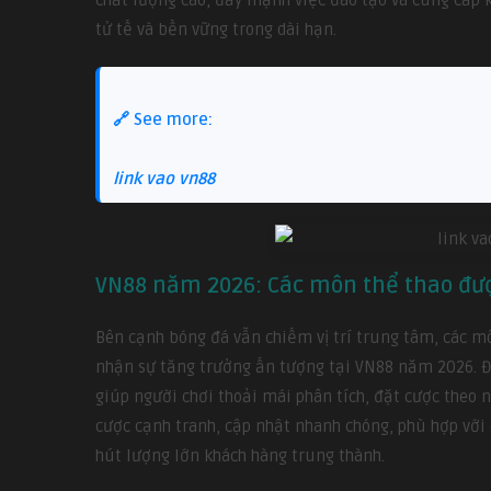
chất lượng cao, đẩy mạnh việc đào tạo và cung cấp k
tử tế và bền vững trong dài hạn.
🔗 See more:
link vao vn88
VN88 năm 2026: Các môn thể thao đượ
Bên cạnh bóng đá vẫn chiếm vị trí trung tâm, các mô
nhận sự tăng trưởng ấn tượng tại VN88 năm 2026. Đặc
giúp người chơi thoải mái phân tích, đặt cược theo n
cược cạnh tranh, cập nhật nhanh chóng, phù hợp vớ
hút lượng lớn khách hàng trung thành.